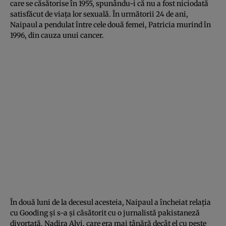
care se căsătorise în 1955, spunându-i că nu a fost niciodată
satisfăcut de viaţa lor sexuală. În următorii 24 de ani,
Naipaul a pendulat între cele două femei, Patricia murind în
1996, din cauza unui cancer.
În două luni de la decesul acesteia, Naipaul a încheiat relaţia
cu Gooding şi s-a şi căsătorit cu o jurnalistă pakistaneză
divorţată, Nadira Alvi, care era mai tânără decât el cu peste