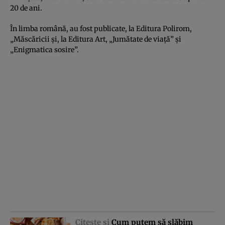
20 de ani.
În limba română, au fost publicate, la Editura Polirom,
„Măscăricii şi, la Editura Art, „Jumătate de viaţă” şi
„Enigmatica sosire”.
Citeşte şi
Cum putem să slăbim