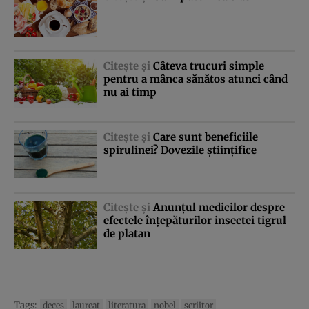
Citeşte şi
Câteva trucuri simple
pentru a mânca sănătos atunci când
nu ai timp
Citeşte şi
Care sunt beneficiile
spirulinei? Dovezile ştiinţifice
Citeşte şi
Anunţul medicilor despre
efectele înţepăturilor insectei tigrul
de platan
Tags:
deces
laureat
literatura
nobel
scriitor