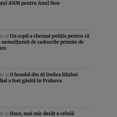
ţul ANM pentru Anul Nou
te şi
Un copil a chemat poliţia pentru că
t nemulţumit de cadourile primite de
iun
te şi
O bombă din Al Doilea Război
al a fost găsită în Prahova
te şi
Iisus, mai mic decât o celulă