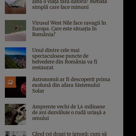
aibă o viață fără datorii? Metoda
simplă care face minuni
Virusul West Nile face ravagii în
Europa. Care este situația în
România?
Unul dintre cele mai
spectaculoase puncte de
belvedere din România va fi
restaurat
Astronomii ar fi descoperit prima
exolună din afara Sistemului
Solar
Amprente vechi de 1,4 milioane
de ani dezvăluie o rudă uriașă a
omului
Când cei dragi te ignoră: cum să