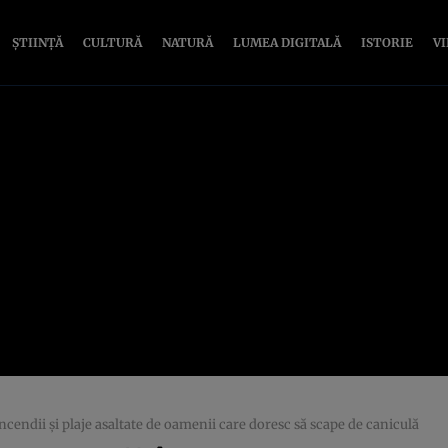
ȘTIINȚĂ
CULTURĂ
NATURĂ
LUMEA DIGITALĂ
ISTORIE
V
ncendii şi plaje asaltate de oamenii care doresc să scape de caniculă