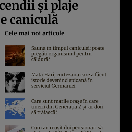
endii şi plaje
de caniculă
Cele mai noi articole
Sauna în timpul caniculei: poate
pregăti organismul pentru
căldură?
Mata Hari, curtezana care a făcut
istorie devenind spioană în
serviciul Germaniei
Care sunt marile orașe în care
tinerii din Generația Z și-ar dori
să trăiască?
Cum au reușit doi pensionari să