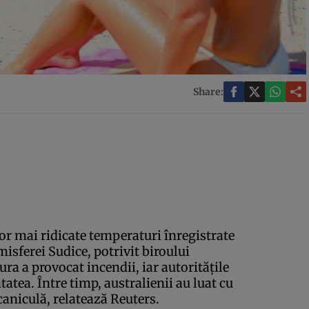
Share:
or mai ridicate temperaturi înregistrate
misferei Sudice, potrivit biroului
ra a provocat incendii, iar autorităţile
atea. Între timp, australienii au luat cu
caniculă, relatează Reuters.