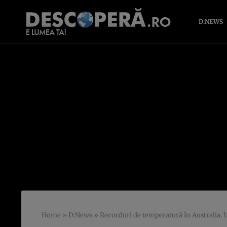
D:NEWS
Home
»
D:News
»
Recorduri de temperatură în Australia. I