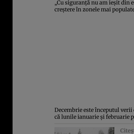
„Cu siguranţă nu am ieşit din ea
creştere în zonele mai populat
Decembrie este începutul verii
că lunile ianuarie şi februarie p
Citeş