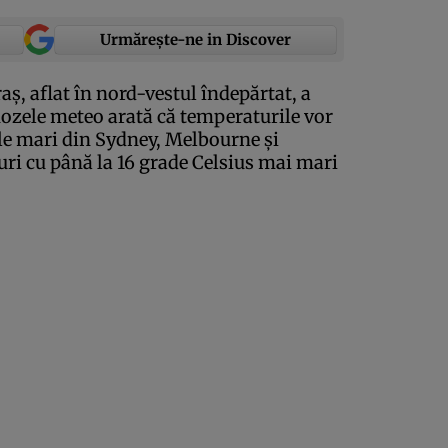
Urmărește-ne in Discover
aş, aflat în nord-vestul îndepărtat, a
nozele meteo arată că temperaturile vor
ele mari din Sydney, Melbourne şi
ri cu până la 16 grade Celsius mai mari
.