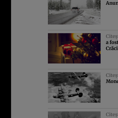
Anun
Citeş
a fos
Crăc
Citeş
Mondi
Citeş