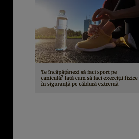
Te încăpățânezi să faci sport pe
caniculă? Iată cum să faci exerciții fizice
în siguranță pe căldură extremă