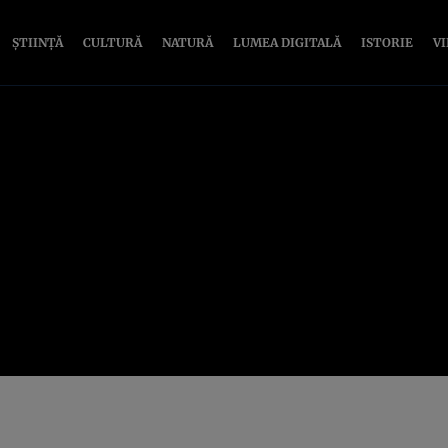
ȘTIINȚĂ
CULTURĂ
NATURĂ
LUMEA DIGITALĂ
ISTORIE
V