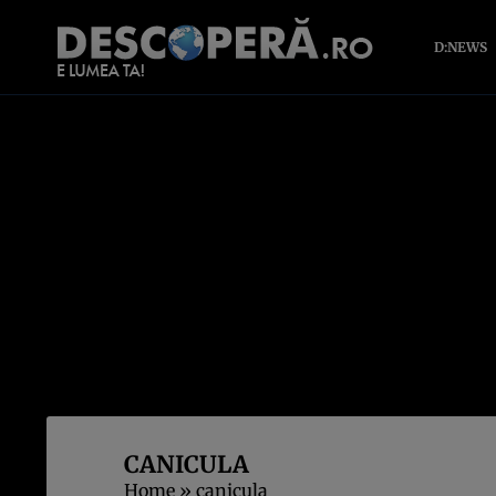
D:NEWS
CANICULA
Home
»
canicula