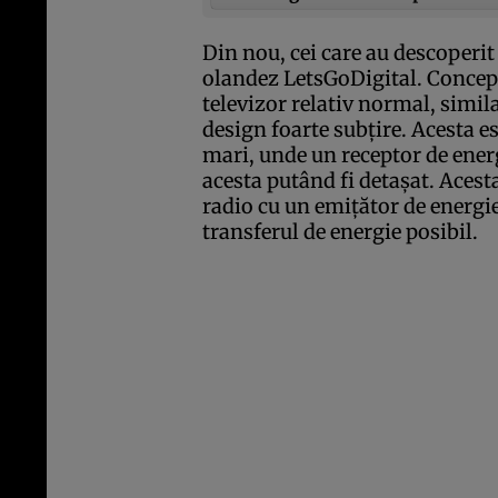
Din nou, cei care au descoperit 
olandez
LetsGoDigital
. Conce
televizor relativ normal, simil
design foarte subţire. Acesta e
mari, unde un receptor de energ
acesta putând fi detaşat. Acest
radio cu un emiţător de energie
transferul de energie posibil.