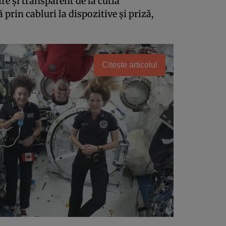
re şi transparent de la cutia
prin cabluri la dispozitive şi priză,
Citește articolul