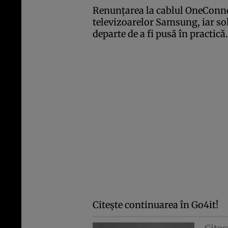
Renunţarea la cablul OneConnect
televizoarelor Samsung, iar sol
departe de a fi pusă în practică
Citeşte continuarea în
Go4it
!