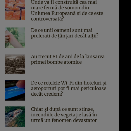
Unde va fi construită cea mai
mare fermă de somon din
Uniunea Europeană și de ce este
controversată?
De ce unii oameni sunt mai
preferați de țânțari decât alții?
Au trecut 81 de ani de la lansarea
primei bombe atomice
De ce rețelele Wi-Fi din hoteluri și
aeroporturi pot fi mai periculoase
decât credem?
Chiar și după ce sunt stinse,
incendiile de vegetație lasă în
urmă un fenomen devastator