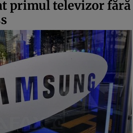
 primul televizor fără 
ss