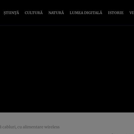
ȘTIINȚĂ
CULTURĂ
NATURĂ
LUMEA DIGITALĂ
ISTORIE
V
 cabluri, cu alimentare wireless