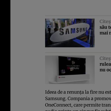
Citeş
său t
mai m
Citeş
rulea
nu o
Ideea de a renunţa la fire nu e
Samsung. Compania a promovat 
OneConnect, care permite trans