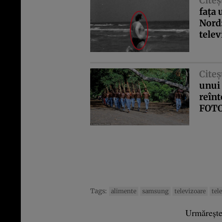
Citeş
faţa 
Nord:
telev
Citeş
unui 
reînt
FOT
Tags:
alimente
samsung
televizoare
tel
Urmăreșt