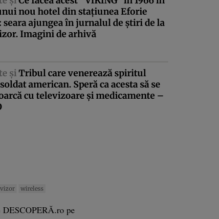
te şi
Ce făcea acest ”VIKING” în 1966 în
unui nou hotel din staţiunea Eforie
 seara ajungea în jurnalul de ştiri de la
izor. Imagini de arhivă
te şi
Tribul care venerează spiritul
soldat american. Speră ca acesta să se
oarcă cu televizoare şi medicamente –
O
evizor
wireless
e DESCOPERĂ.ro pe