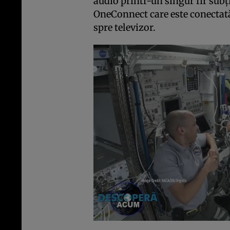
audio printr-un singur fir subţi
OneConnect care este conectată 
spre televizor.