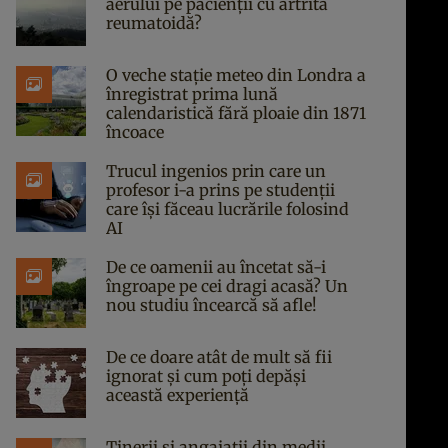
aerului pe pacienții cu artrită
reumatoidă?
O veche stație meteo din Londra a
înregistrat prima lună
calendaristică fără ploaie din 1871
încoace
Trucul ingenios prin care un
profesor i-a prins pe studenții
care își făceau lucrările folosind
AI
De ce oamenii au încetat să-i
îngroape pe cei dragi acasă? Un
nou studiu încearcă să afle!
De ce doare atât de mult să fii
ignorat și cum poți depăși
această experiență
Tinerii și angajații din medii