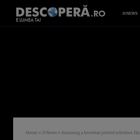
D:NEWS
Home
»
D:News
»
Samsung a brevetat primul televizor fără