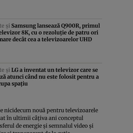
te şi
Samsung lansează Q900R, primul
elevizor 8K, cu o rezoluţie de patru ori
are decât cea a televizoarelor UHD
te şi
LG a inventat un televizor care se
ză atunci când nu este folosit pentru a
cupa spaţiu
ste nicidecum nouă pentru televizoarele
în ultimii câţiva ani conceptul
ferul de energie şi semnalul video şi