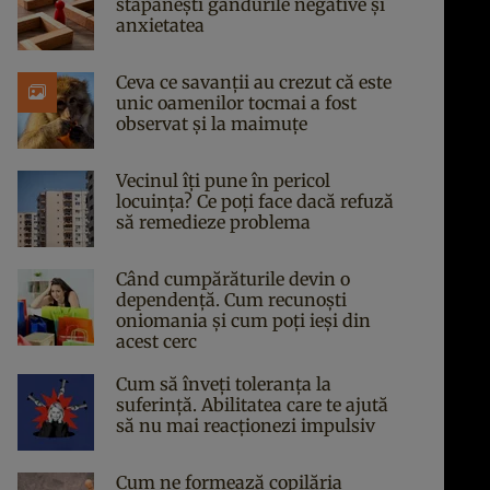
stăpânești gândurile negative și
anxietatea
Ceva ce savanții au crezut că este
unic oamenilor tocmai a fost
observat și la maimuțe
Vecinul îți pune în pericol
locuința? Ce poți face dacă refuză
să remedieze problema
Când cumpărăturile devin o
dependență. Cum recunoști
oniomania și cum poți ieși din
acest cerc
Cum să înveți toleranța la
suferință. Abilitatea care te ajută
să nu mai reacționezi impulsiv
Cum ne formează copilăria