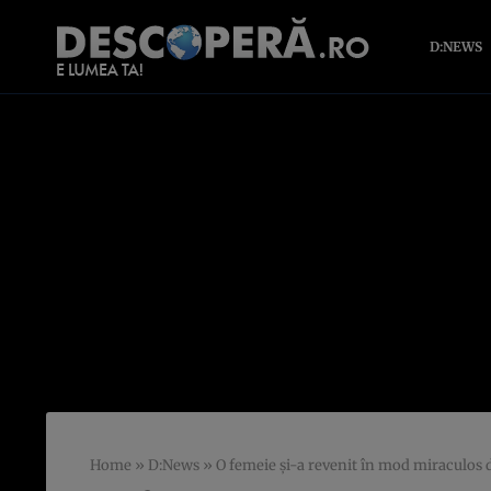
D:NEWS
Home
»
D:News
»
O femeie şi-a revenit în mod miraculos 