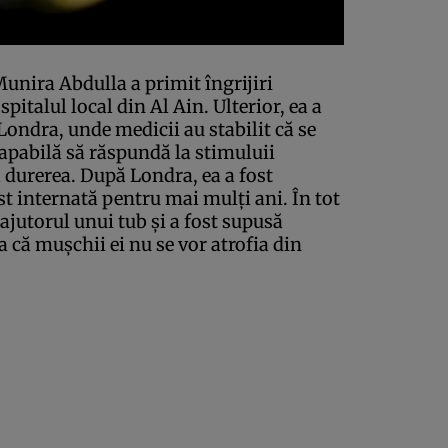
unira Abdulla a primit îngrijiri
pitalul local din Al Ain. Ulterior, ea a
 Londra, unde medicii au stabilit că se
capabilă să răspundă la stimuluii
ă
durerea
. După Londra, ea a fost
st internată pentru mai mulţi ani. În tot
 ajutorul unui tub şi a fost supusă
a că muşchii ei nu se vor atrofia din