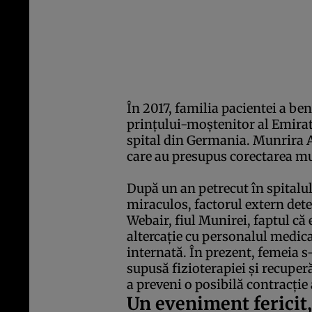
În 2017, familia pacientei a ben
prinţului-moştenitor al Emirate
spital din Germania. Munrira A
care au presupus corectarea m
După un an petrecut în spitalu
miraculos, factorul extern det
Webair, fiul Munirei, faptul că 
altercaţie cu personalul medica
internată. În prezent, femeia s
supusă fizioterapiei şi recuper
a preveni o posibilă contracţie
Un eveniment fericit,