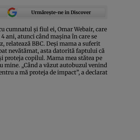
Urmărește-ne in Discover
 cumnatul şi fiul ei, Omar Webair, care
4 ani, atunci când maşina în care se
uz, relatează
BBC
. Deşi mama a suferit
pat nevătămat, asta datorită faptului că
-şi proteja copilul. Mama mea stătea pe
u mine. „Când a văzut autobuzul venind
pentru a mă proteja de impact”, a declarat