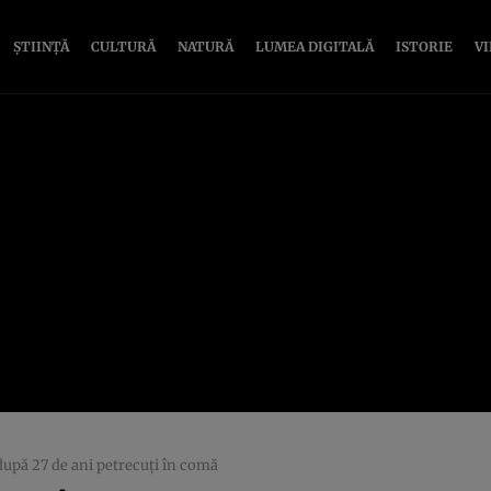
ȘTIINȚĂ
CULTURĂ
NATURĂ
LUMEA DIGITALĂ
ISTORIE
V
după 27 de ani petrecuţi în comă