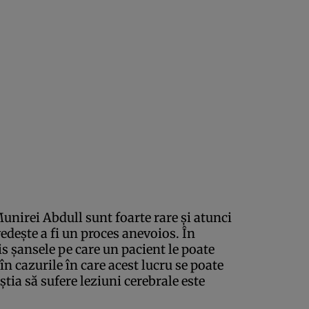
unirei Abdull sunt foarte rare şi atunci
edeşte a fi un proces anevoios. În
is şansele pe care un pacient le poate
r în cazurile în care acest lucru se poate
tia să sufere leziuni cerebrale este