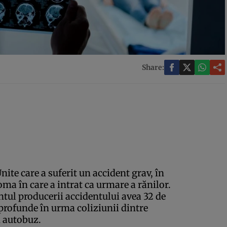
Share:
ite care a suferit un accident grav, în
coma în care a intrat ca urmare a rănilor.
ul producerii accidentului avea 32 de
 profunde în urma coliziunii dintre
n autobuz.