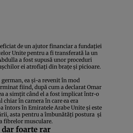
eficiat de un ajutor financiar a fundaţiei
lor Unite pentru a fi transferată la un
bdulla a fost supusă unor proceduri
uşchilor ei
atrofiaţi
din braţe şi picioare.
l german, ea şi-a revenit în mod
erminat fiind, după cum a declarat Omar
ea a simţit când el a fost implicat într-o
l chiar în camera în care ea era
-a întors în Emiratele Arabe Unite şi este
ării, asta pentru a îmbunătăţi postura şi
 a fibrelor musculare.
 dar foarte rar