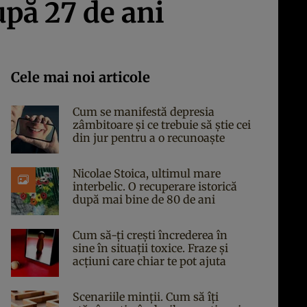
upă 27 de ani
Cele mai noi articole
Cum se manifestă depresia
zâmbitoare și ce trebuie să știe cei
din jur pentru a o recunoaște
Nicolae Stoica, ultimul mare
interbelic. O recuperare istorică
după mai bine de 80 de ani
Cum să-ți crești încrederea în
sine în situații toxice. Fraze și
acțiuni care chiar te pot ajuta
Scenariile minții. Cum să îți