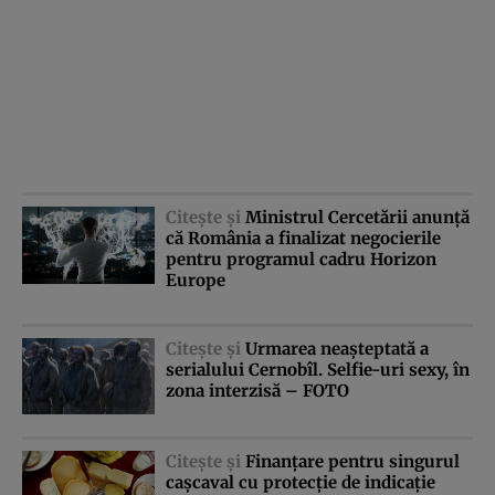
Citeşte şi
Ministrul Cercetării anunţă
că România a finalizat negocierile
pentru programul cadru Horizon
Europe
Citeşte şi
Urmarea neaşteptată a
serialului Cernobîl. Selfie-uri sexy, în
zona interzisă – FOTO
Citeşte şi
Finanţare pentru singurul
caşcaval cu protecţie de indicaţie