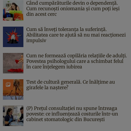
Când cumpărăturile devin o dependență.
Cum recunoști oniomania și cum poți ieși
din acest cerc
Cum să înveți toleranța la suferință.
Abilitatea care te ajută să nu mai reacționezi
impulsiv
Cum ne formează copilăria relațiile de adulți.
Povestea psihologului care a schimbat felul
în care înțelegem iubirea
Test de cultură generală. Ce înălțime au
girafele la naștere?
(P) Prețul consultației nu spune întreaga
poveste: ce influențează costurile într-un
cabinet stomatologic din București