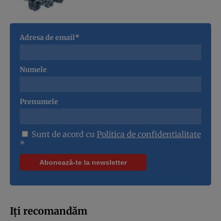
Adresa de email*
Numele
Prenumele
Sunt de acord cu
Politica de confidentialitate
*
Iți recomandăm