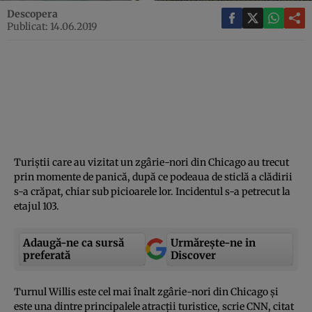
Descopera
Publicat: 14.06.2019
Turiştii care au vizitat un zgârie-nori din Chicago au trecut
prin momente de panică, după ce podeaua de sticlă a clădirii
s-a crăpat, chiar sub picioarele lor. Incidentul s-a petrecut la
etajul 103.
Adaugă-ne ca sursă
Urmărește-ne in
preferată
Discover
Turnul Willis este cel mai înalt zgârie-nori din Chicago şi
este una dintre principalele atracţii turistice, scrie CNN, citat