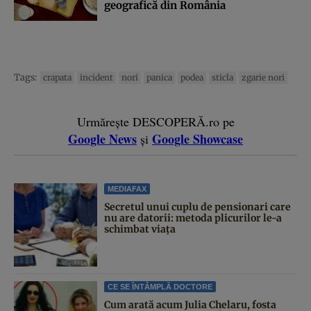
geografică din România
Tags:
crapata
incident
nori
panica
podea
sticla
zgarie nori
Urmărește DESCOPERĂ.ro pe
Google News
Google Showcase
și
MEDIAFAX
Secretul unui cuplu de pensionari care
nu are datorii: metoda plicurilor le-a
schimbat viața
CE SE ÎNTÂMPLĂ DOCTORE
Cum arată acum Julia Chelaru, fosta