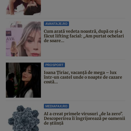
AVANTAJE.RO
Cum arată vedeta noastră, după ce și-a
făcut lifting facial: „Am purtat ochelari
de soare...
PROSPORT
Ioana Țiriac, vacanță de mega – lux
într-un castel unde o noapte de cazare
costă...
MEDIAFAX.RO
AI a creat primele virusuri „de la zero”.
Descoperirea îi îngrijorează pe oamenii
de știință