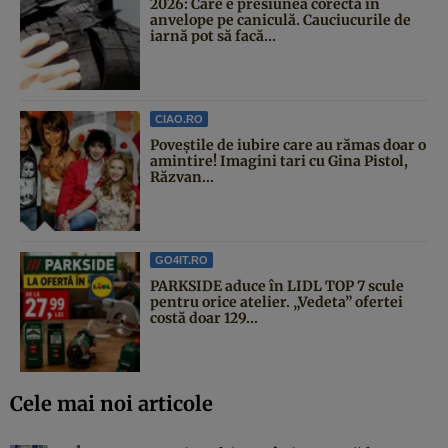
2026: Care e presiunea corectă în
anvelope pe caniculă. Cauciucurile de
iarnă pot să facă...
CIAO.RO
Poveştile de iubire care au rămas doar o
amintire! Imagini tari cu Gina Pistol,
Răzvan...
GO4IT.RO
PARKSIDE aduce în LIDL TOP 7 scule
pentru orice atelier. „Vedeta” ofertei
costă doar 129...
Cele mai noi articole