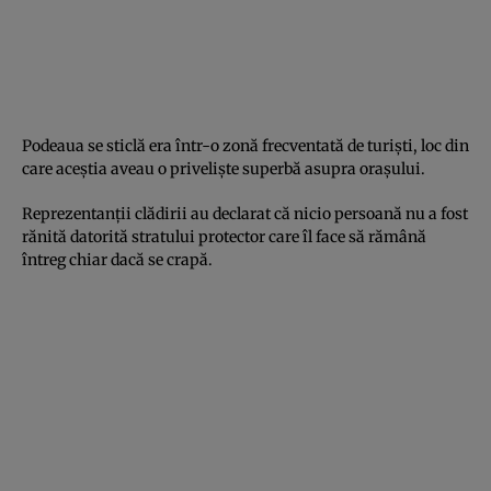
Podeaua se sticlă era într-o zonă frecventată de turişti, loc din
care aceştia aveau o privelişte superbă asupra oraşului.
Reprezentanţii clădirii au declarat că nicio persoană nu a fost
rănită datorită stratului protector care îl face să rămână
întreg chiar dacă se crapă.