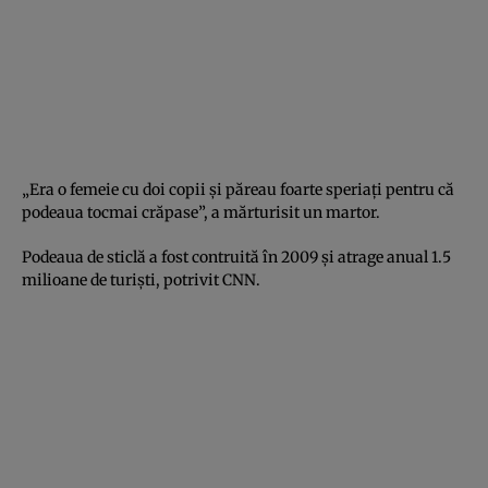
„Era o femeie cu doi copii şi păreau foarte speriaţi pentru că
podeaua tocmai crăpase”, a mărturisit un martor.
Podeaua de sticlă a fost contruită în 2009 şi atrage anual 1.5
milioane de turişti, potrivit CNN.