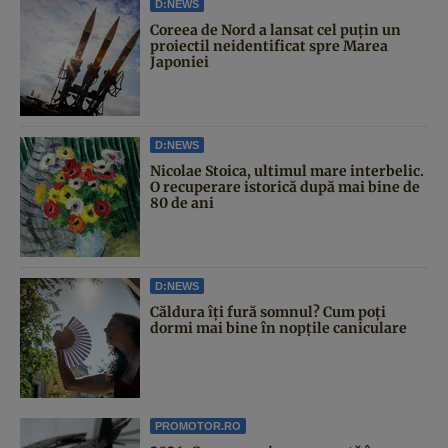
D:NEWS
Coreea de Nord a lansat cel puțin un
proiectil neidentificat spre Marea
Japoniei
D:NEWS
Nicolae Stoica, ultimul mare interbelic.
O recuperare istorică după mai bine de
80 de ani
D:NEWS
Căldura îți fură somnul? Cum poți
dormi mai bine în nopțile caniculare
PROMOTOR.RO