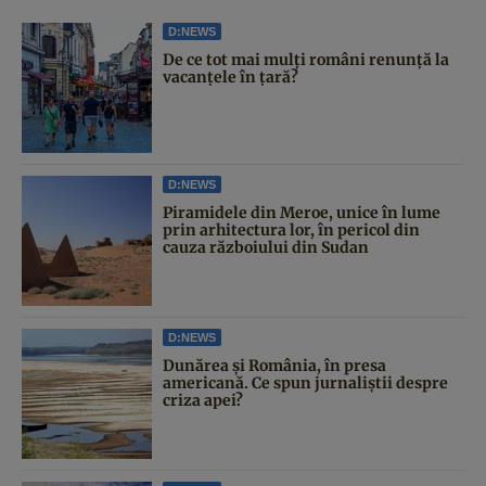
D:NEWS
De ce tot mai mulți români renunță la
vacanțele în țară?
D:NEWS
Piramidele din Meroe, unice în lume
prin arhitectura lor, în pericol din
cauza războiului din Sudan
D:NEWS
Dunărea și România, în presa
americană. Ce spun jurnaliștii despre
criza apei?