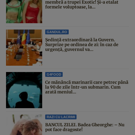
membră a trupei Exotic! Și-a etalat
formele voluptoase, la...
GANDUL.RO
Şedinţă extraordinară la Guvern.
Surprize pe ordinea de zi: în caz de
urgență, guvernul va...
G4FOOD
Ce mănâncă marinarii care petrec până
la 90 de zile într-un submarin. Cum
arată meniul...
RAZI CU LACRIMI
BANCUL ZILEI. Badea Gheorghe: – Nu
pot face dragoste!