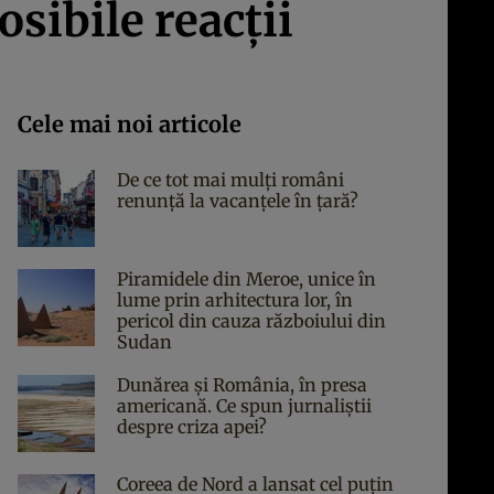
osibile reacţii
Cele mai noi articole
De ce tot mai mulți români
renunță la vacanțele în țară?
Piramidele din Meroe, unice în
lume prin arhitectura lor, în
pericol din cauza războiului din
Sudan
Dunărea și România, în presa
americană. Ce spun jurnaliștii
despre criza apei?
Coreea de Nord a lansat cel puțin