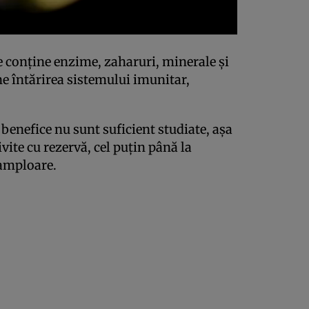
 conţine enzime, zaharuri, minerale şi
ne întărirea sistemului imunitar,
 benefice nu sunt suficient studiate, aşa
ivite cu rezervă, cel puţin până la
 amploare.