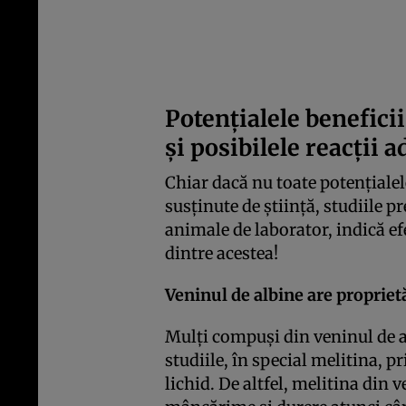
Potenţialele beneficii
şi posibilele reacţii 
Chiar dacă nu toate potenţialel
susţinute de ştiinţă, studiile p
animale de laborator, indică ef
dintre acestea!
Veninul de albine are propriet
Mulţi compuşi din veninul de a
studiile, în special melitina, 
lichid. De altfel, melitina din 