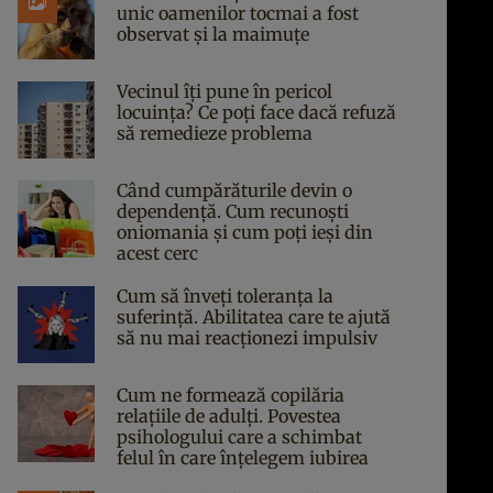
unic oamenilor tocmai a fost
observat și la maimuțe
Vecinul îți pune în pericol
locuința? Ce poți face dacă refuză
să remedieze problema
Când cumpărăturile devin o
dependență. Cum recunoști
oniomania și cum poți ieși din
acest cerc
Cum să înveți toleranța la
suferință. Abilitatea care te ajută
să nu mai reacționezi impulsiv
Cum ne formează copilăria
relațiile de adulți. Povestea
psihologului care a schimbat
felul în care înțelegem iubirea