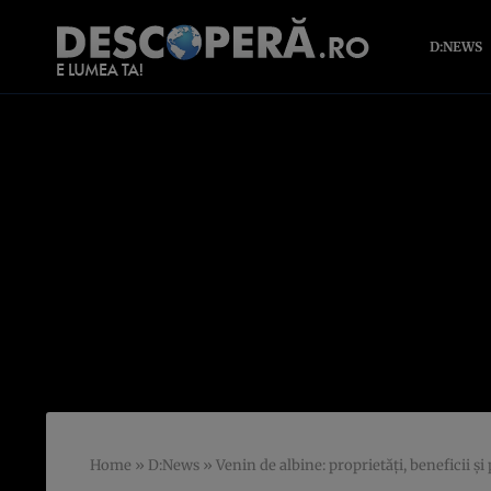
D:NEWS
Home
»
D:News
»
Venin de albine: proprietăţi, beneficii şi 