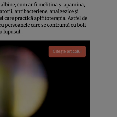
albine, cum ar fi melitina şi apamina,
atorii, antibacteriene, analgezice şi
i care practică apifitoterapia. Astfel de
tru persoanele care se confruntă cu boli
u lupusul.
Citește articolul