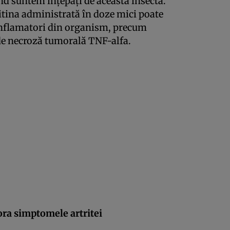
d suntem înţepaţi de această insectă.
litina administrată în doze mici poate
 inflamatori din organism, precum
 de necroză tumorală TNF-alfa.
ora simptomele artritei