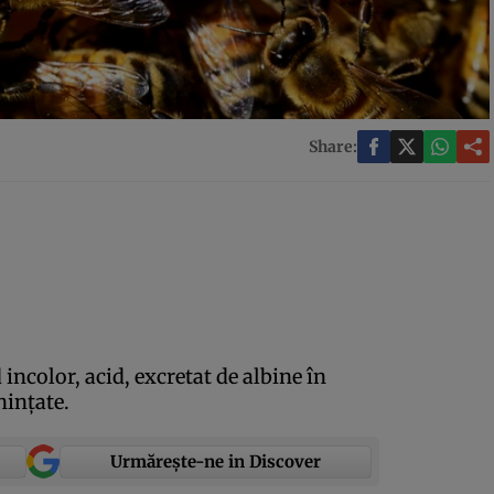
Share:
 incolor, acid, excretat de albine în
inţate.
Urmărește-ne in Discover