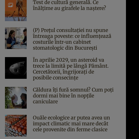
Test de cultură generală. Ce
înălțime au girafele la naștere?
(P) Prețul consultației nu spune
întreaga poveste: ce influențează
costurile într-un cabinet
stomatologic din București
În aprilie 2029, un asteroid va
trece la limită pe lângă Pământ.
Cercetătorii, îngrijorați de
posibile consecințe
Căldura îți fură somnul? Cum poți
dormi mai bine în nopțile
caniculare
Ouăle ecologice ar putea avea un
impact climatic mai mare decât
cele provenite din ferme clasice