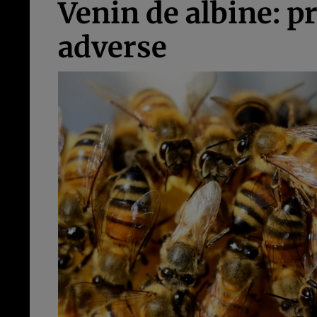
Venin de albine: pr
adverse