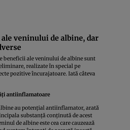
 ale veninului de albine, dar
adverse
e beneficii ale veninului de albine sunt
reliminare, realizate în special pe
ecte pozitive încurajatoare. Iată câteva
ăţi antiinflamatoare
lbine au potenţial antiinflamator, arată
principala substanţă conţinută de acest
veninul de albine este cea care cauzează