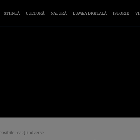
ȘTIINȚĂ
CULTURĂ
NATURĂ
LUMEA DIGITALĂ
ISTORIE
V
posibile reacţii adverse