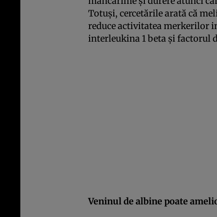
mâncărime şi durere atunci cân
Totuşi, cercetările arată că me
reduce activitatea merkerilor
interleukina 1 beta şi factorul
Veninul de albine poate ameli