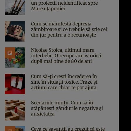
un proiectil neidentificat spre
Marea Japoniei
Cum se manifestă depresia
zâmbitoare și ce trebuie să știe cei
din jur pentru a o recunoaște
Nicolae Stoica, ultimul mare
interbelic. O recuperare istorică
după mai bine de 80 de ani
Cum să-ți crești încrederea în
sine în situații toxice. Fraze și
acțiuni care chiar te pot ajuta
Scenariile minții. Cum să îți
stăpânești gândurile negative și
anxietatea
Ceva ce savanții au crezut că este