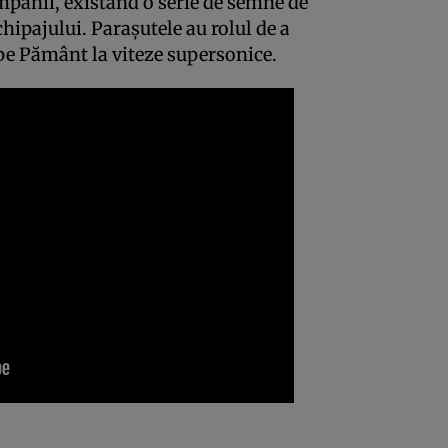
panii, existând o serie de semne de
hipajului. Paraşutele au rolul de a
 pe Pământ la viteze supersonice.