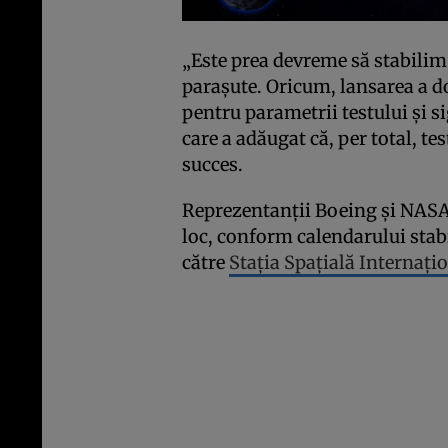
„Este prea devreme să stabilim 
paraşute. Oricum, lansarea a do
pentru parametrii testului şi si
care a adăugat că, per total, te
succes.
Reprezentanţii Boeing şi NASA 
loc, conform calendarului stabi
către
Staţia Spaţială Internaţi