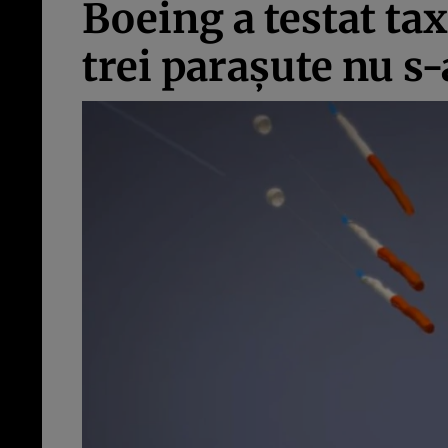
Boeing a testat tax
trei paraşute nu s