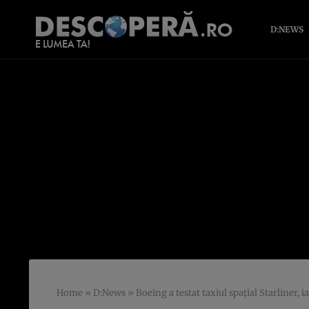
D:NEWS
Home
»
D:News
»
Boeing a testat taxiul spaţial Starliner, 