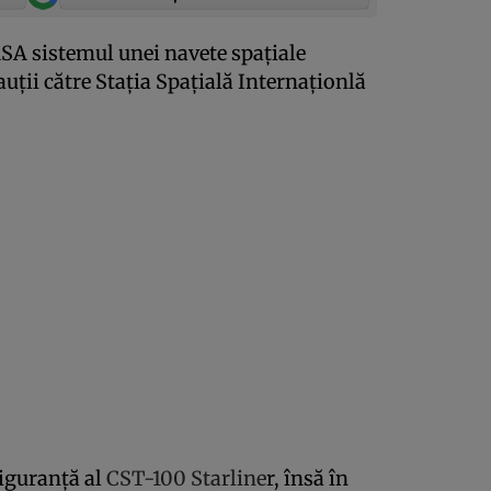
SA sistemul unei navete spaţiale
uţii către Staţia Spaţială Internaţionlă
siguranţă al
CST-100 Starline
r, însă în