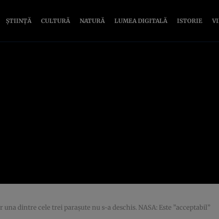
ȘTIINȚĂ
CULTURĂ
NATURĂ
LUMEA DIGITALĂ
ISTORIE
V
iar una dintre cele trei paraşute nu s-a deschis. NASA: Este ”acceptabil”