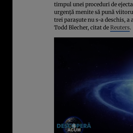
timpul unei proceduri de ejecta
urgenţă menite să pună viitorul
trei paraşute nu s-a deschis, a
Todd Blecher, citat de
Reuters
.