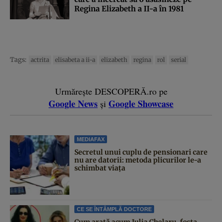
Regina Elizabeth a II-a în 1981
Tags:
actrita
elisabeta a ii-a
elizabeth
regina
rol
serial
Urmărește DESCOPERĂ.ro pe
Google News
Google Showcase
și
MEDIAFAX
Secretul unui cuplu de pensionari care
nu are datorii: metoda plicurilor le-a
schimbat viața
CE SE ÎNTÂMPLĂ DOCTORE