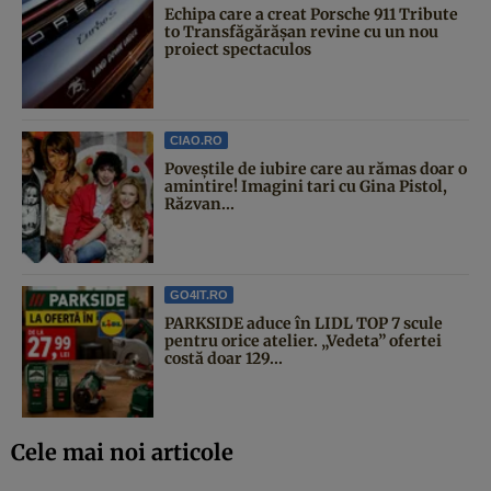
Echipa care a creat Porsche 911 Tribute
to Transfăgărășan revine cu un nou
proiect spectaculos
CIAO.RO
Poveştile de iubire care au rămas doar o
amintire! Imagini tari cu Gina Pistol,
Răzvan...
GO4IT.RO
PARKSIDE aduce în LIDL TOP 7 scule
pentru orice atelier. „Vedeta” ofertei
costă doar 129...
Cele mai noi articole