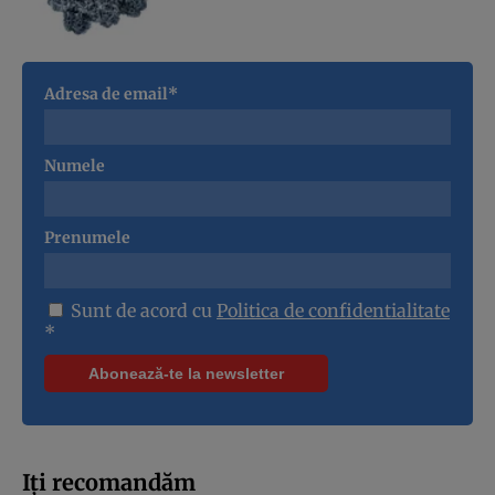
Adresa de email*
Numele
Prenumele
Sunt de acord cu
Politica de confidentialitate
*
Iți recomandăm