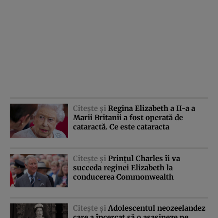
Citeşte şi
Regina Elizabeth a II-a a
Marii Britanii a fost operată de
cataractă. Ce este cataracta
Citeşte şi
Prinţul Charles îi va
succeda reginei Elizabeth la
conducerea Commonwealth
Citeşte şi
Adolescentul neozeelandez
care a încercat să o asasineze pe