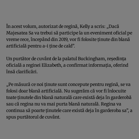
În acest volum, autorizat de regină, Kelly a scris: „Dacă
Majesatea Sa va trebui să participe la un eveniment oficial pe
vreme rece, începând din 2019, vor fi folosite ţinute din blană
artificială pentru a-i ţine de cald”.
Un purtător de cuvânt de la palatul Buckingham, reşedinţa
oficială a reginei Elizabeth, a confirmat informaţia, oferind
însă clarificări.
„Pe măsură ce noi ţinute sunt concepute pentru regină, se va
folosi doar blană artificială. Nu sugerăm că vor fi înlocuite
toate ţinutele din blană naturală care există deja în garderobă
sau că regina nu va mai purta blană naturală. Regina va
continua să poarte ţinutele care există deja în garderoba sa”, a
spus purtătorul de cuvânt.