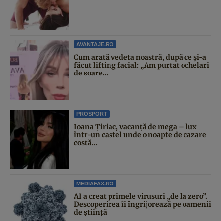
AVANTAJE.RO
Cum arată vedeta noastră, după ce și-a
făcut lifting facial: „Am purtat ochelari
de soare...
PROSPORT
Ioana Țiriac, vacanță de mega – lux
într-un castel unde o noapte de cazare
costă...
MEDIAFAX.RO
AI a creat primele virusuri „de la zero”.
Descoperirea îi îngrijorează pe oamenii
de știință