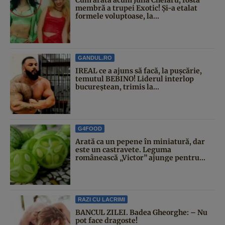
Cum arată acum Julia Chelaru, fosta
membră a trupei Exotic! Și-a etalat
formele voluptoase, la...
GANDUL.RO
IREAL ce a ajuns să facă, la pușcărie,
temutul BEBINO! Liderul interlop
bucureștean, trimis la...
G4FOOD
Arată ca un pepene în miniatură, dar
este un castravete. Leguma
românească „Victor” ajunge pentru...
RAZI CU LACRIMI
BANCUL ZILEI. Badea Gheorghe: – Nu
pot face dragoste!