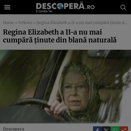
Home
»
D:News
»
Regina Elizabeth a II-a nu mai cumpără ţinute din blană naturală
Regina Elizabeth a II-a nu mai
cumpără ţinute din blană naturală
Descopera