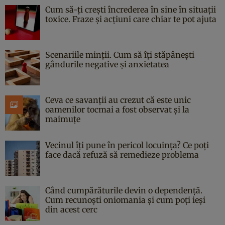
Cum să-ți crești încrederea în sine în situații
toxice. Fraze și acțiuni care chiar te pot ajuta
Scenariile minții. Cum să îți stăpânești
gândurile negative și anxietatea
Ceva ce savanții au crezut că este unic
oamenilor tocmai a fost observat și la
maimuțe
Vecinul îți pune în pericol locuința? Ce poți
face dacă refuză să remedieze problema
Când cumpărăturile devin o dependență.
Cum recunoști oniomania și cum poți ieși
din acest cerc