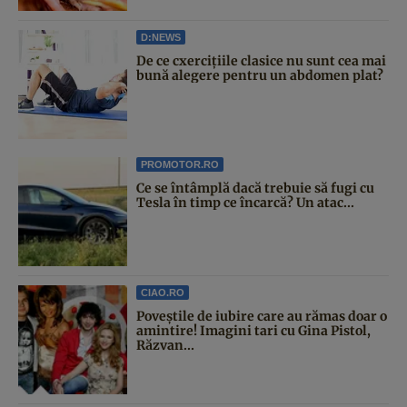
D:NEWS
De ce cxercițiile clasice nu sunt cea mai
bună alegere pentru un abdomen plat?
PROMOTOR.RO
Ce se întâmplă dacă trebuie să fugi cu
Tesla în timp ce încarcă? Un atac...
CIAO.RO
Poveştile de iubire care au rămas doar o
amintire! Imagini tari cu Gina Pistol,
Răzvan...