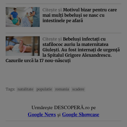
Citeşte şi
Motivul bizar pentru care
mai mulţi bebeluşi se nasc cu
intestinele pe afară
Citeşte şi
Bebeluşi infectaţi cu
stafilococ auriu la maternitatea
Giuleşti. Au fost internaţi de urgenţă
la Spitalul Grigore Alexandrescu.
Cazurile urcă la 17 nou-născuţi
Tags:
natalitate
populatie
romania
scadere
Urmărește DESCOPERĂ.ro pe
Google News
Google Showcase
și