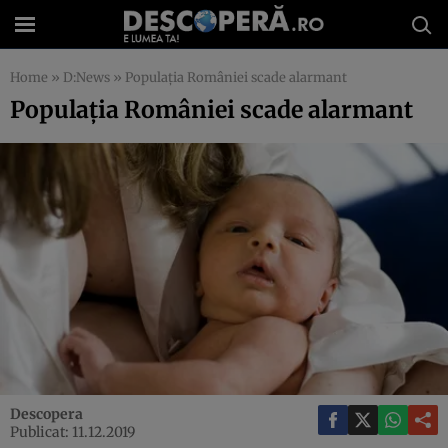
Home
»
D:News
»
Populaţia României scade alarmant
Populaţia României scade alarmant
Descopera
Publicat: 11.12.2019