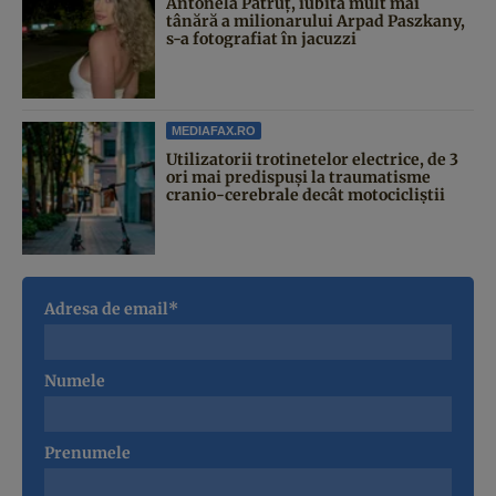
Antonela Pătruț, iubita mult mai
tânără a milionarului Arpad Paszkany,
s-a fotografiat în jacuzzi
MEDIAFAX.RO
Utilizatorii trotinetelor electrice, de 3
ori mai predispuși la traumatisme
cranio-cerebrale decât motocicliștii
Adresa de email*
Numele
Prenumele