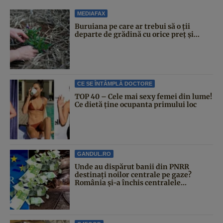
MEDIAFAX
Buruiana pe care ar trebui să o ții
departe de grădină cu orice preț și...
CE SE ÎNTÂMPLĂ DOCTORE
TOP 40 – Cele mai sexy femei din lume!
Ce dietă ține ocupanta primului loc
GANDUL.RO
Unde au dispărut banii din PNRR
destinați noilor centrale pe gaze?
România și-a închis centralele...