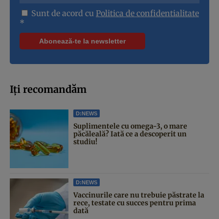
Sunt de acord cu
Politica de confidentialitate
*
Iți recomandăm
D:NEWS
Suplimentele cu omega-3, o mare
păcăleală? Iată ce a descoperit un
studiu!
D:NEWS
Vaccinurile care nu trebuie păstrate la
rece, testate cu succes pentru prima
dată