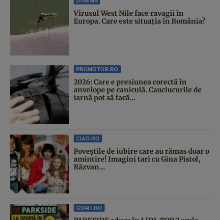
D:NEWS
Virusul West Nile face ravagii în
Europa. Care este situația în România?
PROMOTOR.RO
2026: Care e presiunea corectă în
anvelope pe caniculă. Cauciucurile de
iarnă pot să facă...
CIAO.RO
Poveştile de iubire care au rămas doar o
amintire! Imagini tari cu Gina Pistol,
Răzvan...
GO4IT.RO