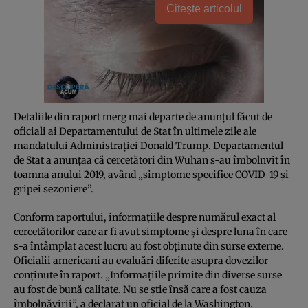
Citește articolul
Detaliile din raport merg mai departe de anunţul făcut de
oficiali ai Departamentului de Stat în ultimele zile ale
mandatului Administraţiei Donald Trump. Departamentul
de Stat a anunţaa că cercetători din Wuhan s-au îmbolnvit în
toamna anului 2019, având „simptome specifice COVID-19 şi
gripei sezoniere”.
Conform raportului, informaţiile despre numărul exact al
cercetătorilor care ar fi avut simptome şi despre luna în care
s-a întâmplat acest lucru au fost obţinute din surse externe.
Oficialii americani au evaluări diferite asupra dovezilor
conţinute în raport. „Informaţiile primite din diverse surse
au fost de bună calitate. Nu se ştie însă care a fost cauza
îmbolnăvirii”, a declarat un oficial de la Washington.