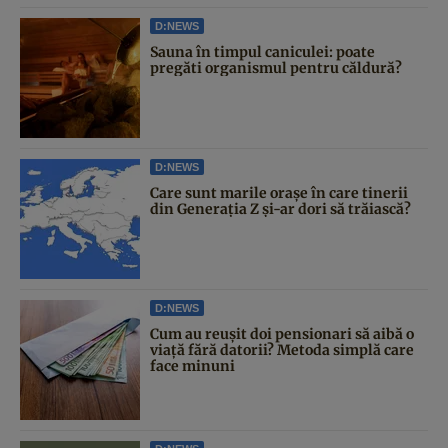
D:NEWS
Sauna în timpul caniculei: poate
pregăti organismul pentru căldură?
D:NEWS
Care sunt marile orașe în care tinerii
din Generația Z și-ar dori să trăiască?
D:NEWS
Cum au reușit doi pensionari să aibă o
viață fără datorii? Metoda simplă care
face minuni