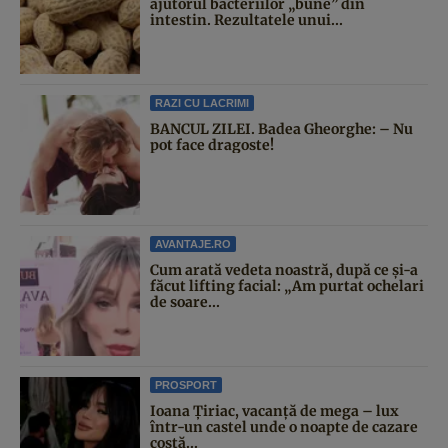
ajutorul bacteriilor „bune” din
intestin. Rezultatele unui...
RAZI CU LACRIMI
BANCUL ZILEI. Badea Gheorghe: – Nu
pot face dragoste!
AVANTAJE.RO
Cum arată vedeta noastră, după ce și-a
făcut lifting facial: „Am purtat ochelari
de soare...
PROSPORT
Ioana Țiriac, vacanță de mega – lux
într-un castel unde o noapte de cazare
costă...