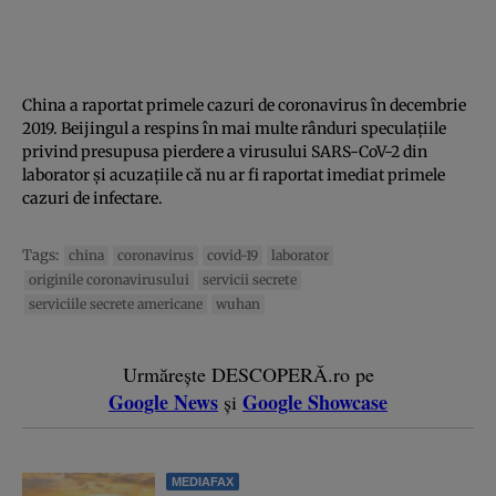
China a raportat primele cazuri de coronavirus în decembrie
2019. Beijingul a respins în mai multe rânduri speculaţiile
privind presupusa pierdere a virusului SARS-CoV-2 din
laborator şi acuzaţiile că nu ar fi raportat imediat primele
cazuri de infectare.
Tags:
china
coronavirus
covid-19
laborator
originile coronavirusului
servicii secrete
serviciile secrete americane
wuhan
Urmărește DESCOPERĂ.ro pe
Google News
Google Showcase
și
MEDIAFAX