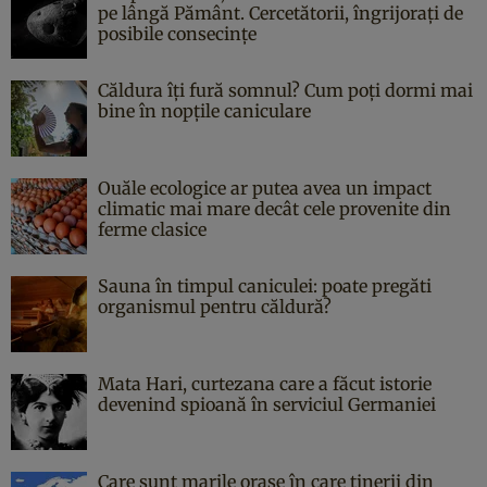
pe lângă Pământ. Cercetătorii, îngrijorați de
posibile consecințe
Căldura îți fură somnul? Cum poți dormi mai
bine în nopțile caniculare
Ouăle ecologice ar putea avea un impact
climatic mai mare decât cele provenite din
ferme clasice
Sauna în timpul caniculei: poate pregăti
organismul pentru căldură?
Mata Hari, curtezana care a făcut istorie
devenind spioană în serviciul Germaniei
Care sunt marile orașe în care tinerii din