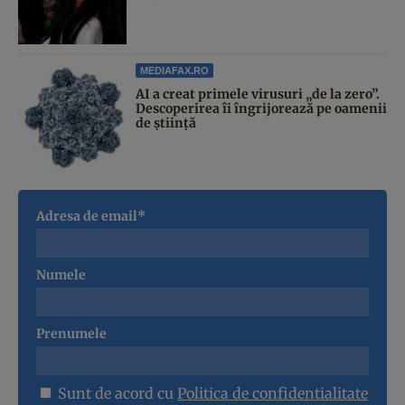
MEDIAFAX.RO
AI a creat primele virusuri „de la zero”.
Descoperirea îi îngrijorează pe oamenii
de știință
Adresa de email*
Numele
Prenumele
Sunt de acord cu
Politica de confidentialitate