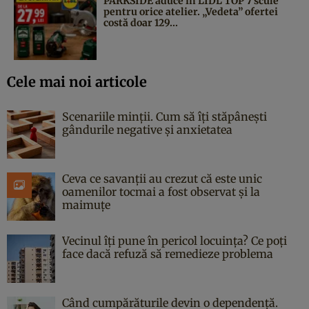
PARKSIDE aduce în LIDL TOP 7 scule
pentru orice atelier. „Vedeta” ofertei
costă doar 129...
Cele mai noi articole
Scenariile minții. Cum să îți stăpânești
gândurile negative și anxietatea
Ceva ce savanții au crezut că este unic
oamenilor tocmai a fost observat și la
maimuțe
Vecinul îți pune în pericol locuința? Ce poți
face dacă refuză să remedieze problema
Când cumpărăturile devin o dependență.