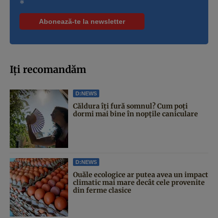
*
Iți recomandăm
D:NEWS
Căldura îți fură somnul? Cum poți
dormi mai bine în nopțile caniculare
D:NEWS
Ouăle ecologice ar putea avea un impact
climatic mai mare decât cele provenite
din ferme clasice