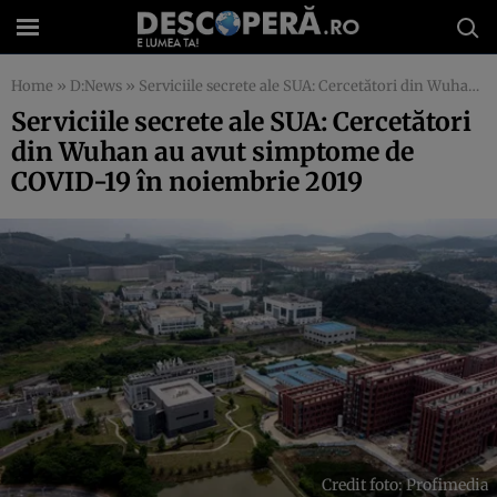
Home
»
D:News
»
Serviciile secrete ale SUA: Cercetători din Wuhan au avut simptome de COVID-19 în noiembrie 2019
Serviciile secrete ale SUA: Cercetători
din Wuhan au avut simptome de
COVID-19 în noiembrie 2019
Credit foto: Profimedia