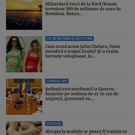
Miliardarii turci de la Ford Otosan
investesc 100 de milioane de euro în
România. Banca...
CE SE ÎNTÂMPLĂ DOCTORE
Cum arată acum Julia Chelaru, fosta
membră a trupei Exotic! Și-a etalat
formele voluptoase, la...
GANDUL.RO
Şedinţă extraordinară la Guvern.
Surprize pe ordinea de zi: în caz de
urgență, guvernul va...
G4FOOD
Alergia la arahide ar putea fi tratată cu