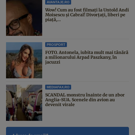
AVANTAJE.RO
Wow! Cum au fost filmați la Untold Andi
Moisescu și Cabral! Divorțați, liberi pe
piață,...
PROSPORT
FOTO. Antonela, iubita mult mai tânără
a milionarului Arpad Paszkany, în
jacuzzi
MEDIAFAX.RO
SCANDAL monstru înainte de un zbor
Anglia-SUA. Scenele din avion au
devenit virale