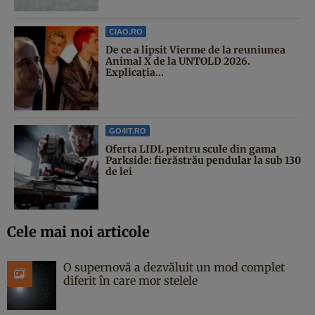
CIAO.RO
De ce a lipsit Vierme de la reuniunea
Animal X de la UNTOLD 2026.
Explicația...
GO4IT.RO
Oferta LIDL pentru scule din gama
Parkside: fierăstrău pendular la sub 130
de lei
Cele mai noi articole
O supernovă a dezvăluit un mod complet
diferit în care mor stelele