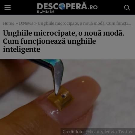
Home
»
D:News
»
Unghiile microcipate, o nouă modă. Cum funcționează unghiile inteligente
Unghiile microcipate, o nouă modă.
Cum funcționează unghiile
inteligente
Credit foto: @beautyller via Twitter