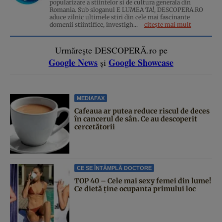
popularizare a stiintelor si de cultura generala din
Romania. Sub sloganul E LUMEA TA!, DESCOPERA.RO
aduce zilnic ultimele stiri din cele mai fascinante
domenii stiintifice, investigh...
citește mai mult
Urmărește DESCOPERĂ.ro pe
Google News
Google Showcase
și
MEDIAFAX
Cafeaua ar putea reduce riscul de deces
în cancerul de sân. Ce au descoperit
cercetătorii
CE SE ÎNTÂMPLĂ DOCTORE
TOP 40 – Cele mai sexy femei din lume!
Ce dietă ține ocupanta primului loc