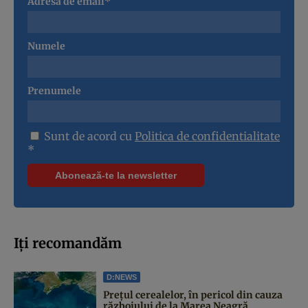
Adresa de email*
Numele
Prenumele
Sunt de acord cu
Politica de confidentialitate
*
Iți recomandăm
D:NEWS
Prețul cerealelor, în pericol din cauza
războiului de la Marea Neagră