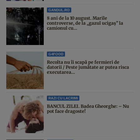
GANDUL.RO
8 ani de la 10 august. Marile
controverse, de la „gazul ucigaș” la
camionul cu...
G4FOOD
Recolta nu îi scapă pe fermieri de
datorii / Peste jumătate ar putea risca
executarea...
RAZI CU LACRIMI
BANCUL ZILEI. Badea Gheorghe: – Nu
pot face dragoste!