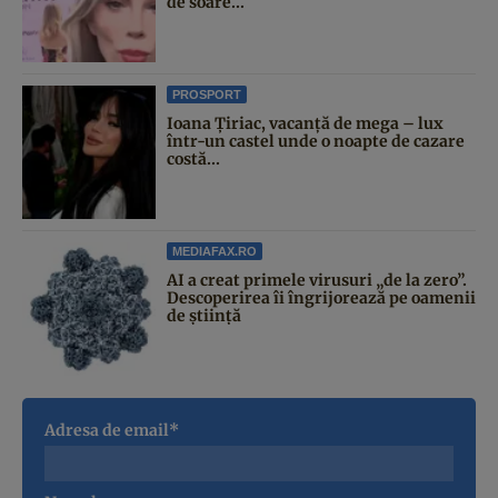
de soare...
PROSPORT
Ioana Țiriac, vacanță de mega – lux
într-un castel unde o noapte de cazare
costă...
MEDIAFAX.RO
AI a creat primele virusuri „de la zero”.
Descoperirea îi îngrijorează pe oamenii
de știință
Adresa de email*