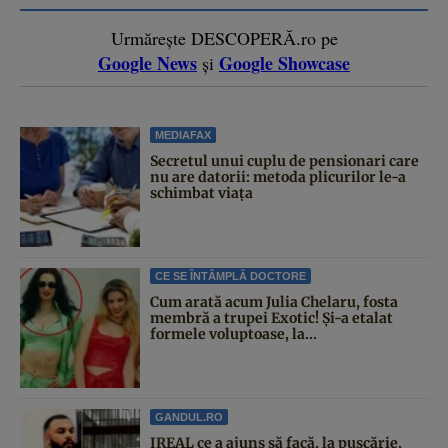
Urmărește DESCOPERĂ.ro pe
Google News
Google Showcase
și
MEDIAFAX
Secretul unui cuplu de pensionari care
nu are datorii: metoda plicurilor le-a
schimbat viața
CE SE ÎNTÂMPLĂ DOCTORE
Cum arată acum Julia Chelaru, fosta
membră a trupei Exotic! Și-a etalat
formele voluptoase, la...
GANDUL.RO
IREAL ce a ajuns să facă, la pușcărie,