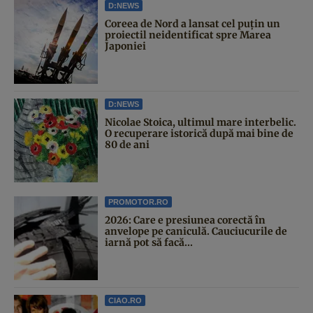
D:NEWS
Coreea de Nord a lansat cel puțin un
proiectil neidentificat spre Marea
Japoniei
D:NEWS
Nicolae Stoica, ultimul mare interbelic.
O recuperare istorică după mai bine de
80 de ani
PROMOTOR.RO
2026: Care e presiunea corectă în
anvelope pe caniculă. Cauciucurile de
iarnă pot să facă...
CIAO.RO