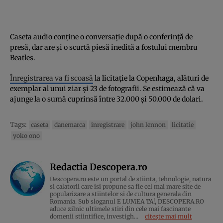
Caseta audio conține o conversație după o conferință de
presă, dar are și o scurtă piesă inedită a fostului membru
Beatles.
Înregistrarea va fi scoasă
la licitație la Copenhaga, alături de
exemplar al unui ziar și 23 de fotografii. Se estimează că va
ajunge la o sumă cuprinsă între 32.000 și 50.000 de dolari.
Tags:
caseta
danemarca
inregistrare
john lennon
licitatie
yoko ono
Redactia Descopera.ro
Descopera.ro este un portal de stiinta, tehnologie, natura
si calatorii care isi propune sa fie cel mai mare site de
popularizare a stiintelor si de cultura generala din
Romania. Sub sloganul E LUMEA TA!, DESCOPERA.RO
aduce zilnic ultimele stiri din cele mai fascinante
domenii stiintifice, investigh...
citește mai mult