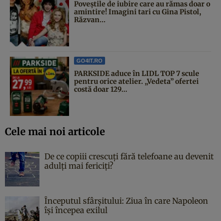
Poveştile de iubire care au rămas doar o
amintire! Imagini tari cu Gina Pistol,
Răzvan...
GO4IT.RO
PARKSIDE aduce în LIDL TOP 7 scule
pentru orice atelier. „Vedeta” ofertei
costă doar 129...
Cele mai noi articole
De ce copiii crescuți fără telefoane au devenit
adulți mai fericiți?
Începutul sfârşitului: Ziua în care Napoleon
îşi începea exilul