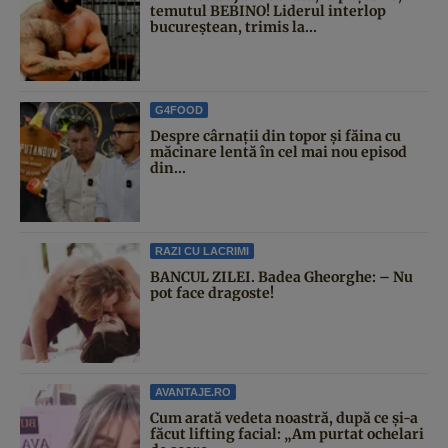
temutul BEBINO! Liderul interlop
bucureștean, trimis la...
G4FOOD
Despre cârnații din topor și făina cu
măcinare lentă în cel mai nou episod
din...
RAZI CU LACRIMI
BANCUL ZILEI. Badea Gheorghe: – Nu
pot face dragoste!
AVANTAJE.RO
Cum arată vedeta noastră, după ce și-a
făcut lifting facial: „Am purtat ochelari