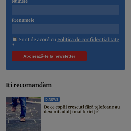
Numele
Prenumele
Sunt de acord cu
Politica de confidentialitate
*
Iți recomandăm
D:NEWS
De ce copiii crescuți fără telefoane au
devenit adulți mai fericiți?