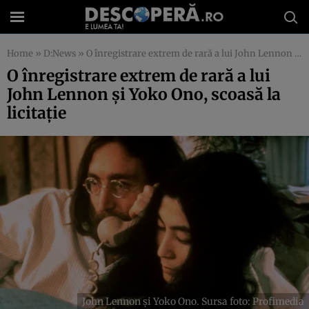
Home
»
D:News
»
O înregistrare extrem de rară a lui John Lennon și Yoko Ono, scoasă la licitație
O înregistrare extrem de rară a lui
John Lennon și Yoko Ono, scoasă la
licitație
John Lennon și Yoko Ono. Sursa foto: Profimedia