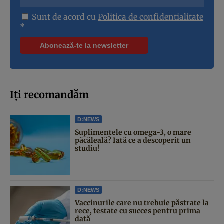
Sunt de acord cu
Politica de confidentialitate
*
Iți recomandăm
D:NEWS
Suplimentele cu omega-3, o mare
păcăleală? Iată ce a descoperit un
studiu!
D:NEWS
Vaccinurile care nu trebuie păstrate la
rece, testate cu succes pentru prima
dată