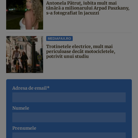
Antonela Pătruț, iubita mult mai
tânără a milionarului Arpad Paszkany,
s-a fotografiat în jacuzzi
MEDIAFAX.RO
Trotinetele electrice, mult mai
periculoase decât motocicletele,
potrivit unui studiu
Adresa de email*
Numele
Prenumele