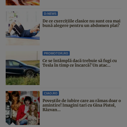
D:NEWS
De ce cxercițiile clasice nu sunt cea mai
bună alegere pentru un abdomen plat?
PROMOTOR.RO
Ce se întâmplă dacă trebuie să fugi cu
Tesla în timp ce încarcă? Un atac...
CIAO.RO
Poveştile de iubire care au rămas doar o
amintire! Imagini tari cu Gina Pistol,
Răzvan...