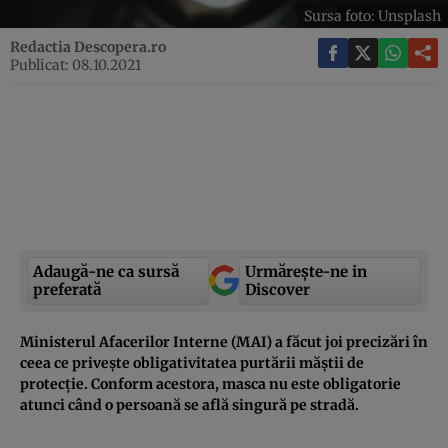
Sursa foto: Unsplash
Redactia Descopera.ro
Publicat: 08.10.2021
Adaugă-ne ca sursă
Urmărește-ne in
preferată
Discover
Ministerul Afacerilor Interne (MAI) a făcut joi precizări în
ceea ce privește obligativitatea purtării măștii de
protecție. Conform acestora, masca nu este obligatorie
atunci când o persoană se află singură pe stradă.