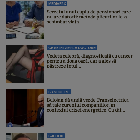
MEDIAFAX
Secretul unui cuplu de pensionari care
nu are datorii: metoda plicurilor le-a
schimbat viața
CE SE ÎNTÂMPLĂ DOCTORE
Vedeta celebră, diagnosticată cu cancer
pentru a doua oară, dar a ales să
păstreze totul...
GANDUL.RO
Bolojan dă undă verde Transelectrica
să taie curentul companiilor, în
contextul crizei energetice. Cu cât...
G4FOOD