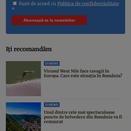
Sunt de acord cu
Politica de confidentialitate
*
Iți recomandăm
D:NEWS
Virusul West Nile face ravagii în
Europa. Care este situația în România?
D:NEWS
Unul dintre cele mai spectaculoase
puncte de belvedere din România va fi
restaurat