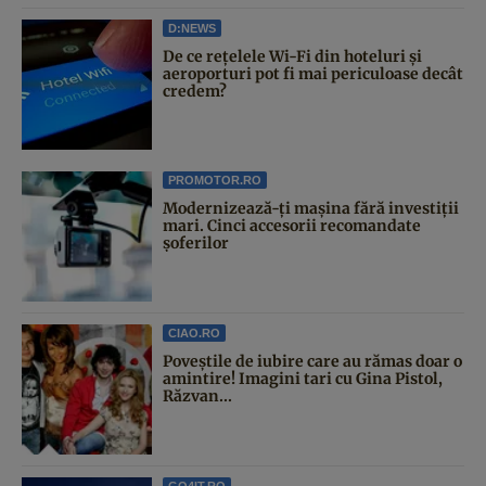
D:NEWS
De ce rețelele Wi-Fi din hoteluri și
aeroporturi pot fi mai periculoase decât
credem?
PROMOTOR.RO
Modernizează-ți mașina fără investiții
mari. Cinci accesorii recomandate
șoferilor
CIAO.RO
Poveştile de iubire care au rămas doar o
amintire! Imagini tari cu Gina Pistol,
Răzvan...
GO4IT.RO