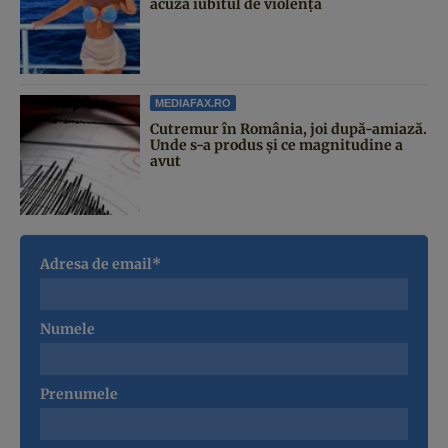
acuză iubitul de violență
MEDIAFAX.RO
Cutremur în România, joi după-amiază.
Unde s-a produs și ce magnitudine a
avut
Adresa de email*
Numele
Prenumele