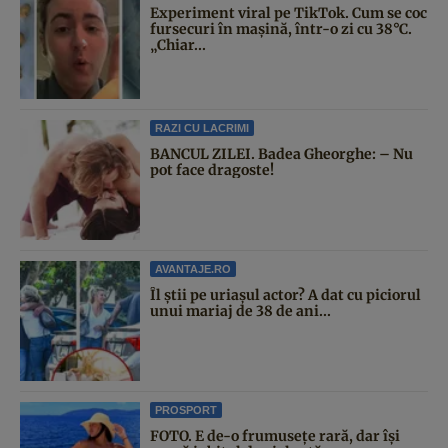
Experiment viral pe TikTok. Cum se coc
fursecuri în mașină, într-o zi cu 38°C.
„Chiar...
RAZI CU LACRIMI
BANCUL ZILEI. Badea Gheorghe: – Nu
pot face dragoste!
AVANTAJE.RO
Îl știi pe uriașul actor? A dat cu piciorul
unui mariaj de 38 de ani...
PROSPORT
FOTO. E de-o frumusețe rară, dar își