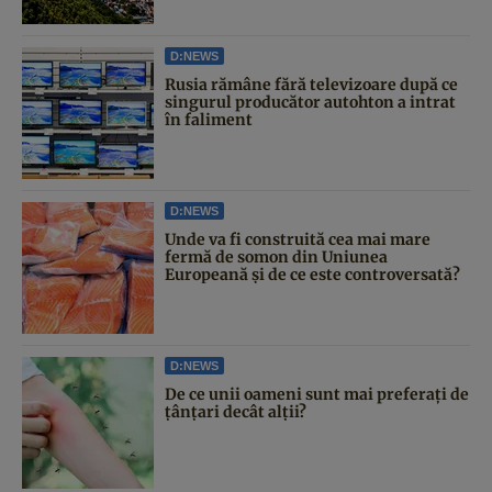
D:NEWS
Rusia rămâne fără televizoare după ce
singurul producător autohton a intrat
în faliment
D:NEWS
Unde va fi construită cea mai mare
fermă de somon din Uniunea
Europeană și de ce este controversată?
D:NEWS
De ce unii oameni sunt mai preferați de
țânțari decât alții?