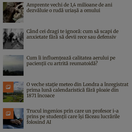
Amprente vechi de 1,4 milioane de ani
dezvăluie o rudă uriașă a omului
Când cei dragi te ignoră: cum să scapi de
anxietate fără să devii rece sau defensiv
Cum îi influențează calitatea aerului pe
pacienții cu artrită reumatoidă?
O veche stație meteo din Londra a înregistrat
prima lună calendaristică fără ploaie din
1871 încoace
Trucul ingenios prin care un profesor i-a
prins pe studenții care își făceau lucrările
folosind AI