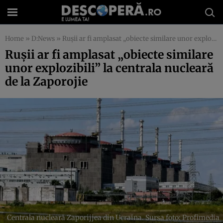
Home
»
D:News
»
Rușii ar fi amplasat „obiecte similare unor explozibili” la centrala nucleară de la Zaporojie
Rușii ar fi amplasat „obiecte similare
unor explozibili” la centrala nucleară
de la Zaporojie
Centrala nucleară Zaporijjea din Ucraina. Sursa foto: Profimedia