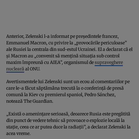
Anterior, Zelenski l-a informat pe președintele francez,
Emmanuel Macron, cu privire la „provocările periculoase”
ale Rusiei la centrala din sud-estul Ucrainei. El a declarat că el
și Macron au „convenit să mențină situația sub control
maxim împreună cu AIEA”, organismul de
supraveghere
nucleară
al ONU.
Avertismentele lui Zelenski sunt un ecou al comentariilor pe
care le-a făcut săptămâna trecută la o conferință de presă
comună la Kiev cu premierul spaniol, Pedro Sánchez,
notează The Guardian.
„Există o amenințare serioasă, deoarece Rusia este pregătită
din punct de vedere tehnic să provoace o explozie locală la
stație, ceea ce ar putea duce la radiații”, a declarat Zelenski la
acea vreme.