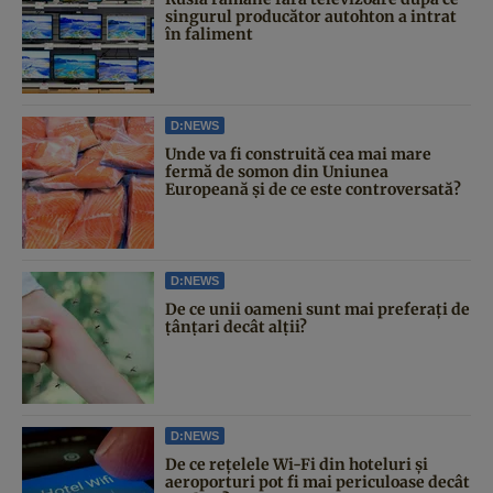
singurul producător autohton a intrat
în faliment
D:NEWS
Unde va fi construită cea mai mare
fermă de somon din Uniunea
Europeană și de ce este controversată?
D:NEWS
De ce unii oameni sunt mai preferați de
țânțari decât alții?
D:NEWS
De ce rețelele Wi-Fi din hoteluri și
aeroporturi pot fi mai periculoase decât