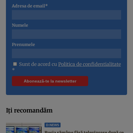
Adresa de email*
Numele
Prenumele
Sunt de acord cu
Politica de confidentialitate
*
Iți recomandăm
D:NEWS
Rusia rămâne fără televizoare după ce