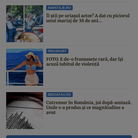
AVANTAJE.RO
Îl știi pe uriașul actor? A dat cu piciorul
unui mariaj de 38 de ani...
PROSPORT
FOTO. E de-o frumusețe rară, dar își
acuză iubitul de violență
MEDIAFAX.RO
Cutremur în România, joi după-amiază.
Unde s-a produs și ce magnitudine a
avut