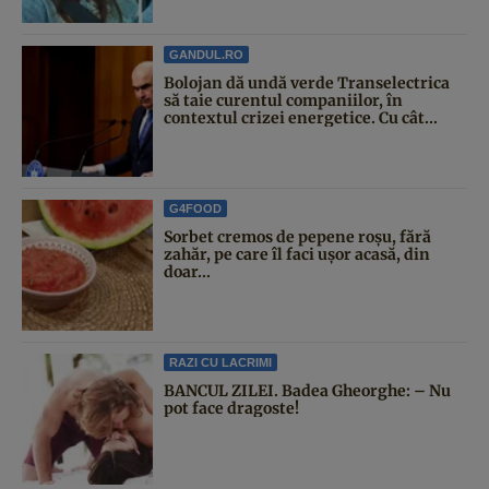
GANDUL.RO
Bolojan dă undă verde Transelectrica
să taie curentul companiilor, în
contextul crizei energetice. Cu cât...
G4FOOD
Sorbet cremos de pepene roșu, fără
zahăr, pe care îl faci ușor acasă, din
doar...
RAZI CU LACRIMI
BANCUL ZILEI. Badea Gheorghe: – Nu
pot face dragoste!