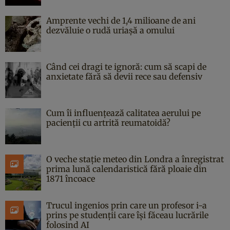
Amprente vechi de 1,4 milioane de ani
dezvăluie o rudă uriașă a omului
Când cei dragi te ignoră: cum să scapi de
anxietate fără să devii rece sau defensiv
Cum îi influențează calitatea aerului pe
pacienții cu artrită reumatoidă?
O veche stație meteo din Londra a înregistrat
prima lună calendaristică fără ploaie din
1871 încoace
Trucul ingenios prin care un profesor i-a
prins pe studenții care își făceau lucrările
folosind AI