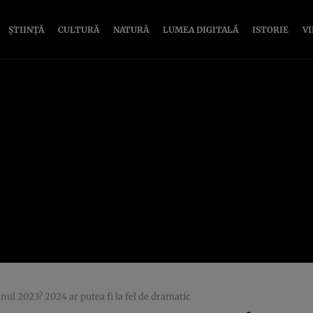
ȘTIINȚĂ
CULTURĂ
NATURĂ
LUMEA DIGITALĂ
ISTORIE
V
nul 2023? 2024 ar putea fi la fel de dramatic