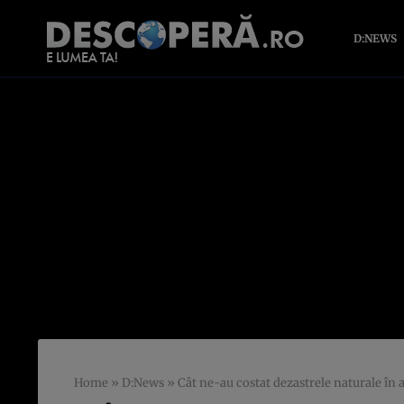
D:NEWS
Home
»
D:News
»
Cât ne-au costat dezastrele naturale în a