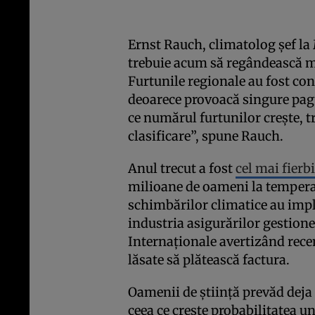
Ernst Rauch, climatolog șef la
trebuie acum să regândească mo
Furtunile regionale au fost co
deoarece provoacă singure pagu
ce numărul furtunilor crește, 
clasificare”, spune Rauch.
Anul trecut a fost
cel mai fierb
milioane de oameni la tempera
schimbărilor climatice au impl
industria asigurărilor gestio
Internaționale avertizând recen
lăsate să plătească factura.
Oamenii de știință prevăd deja 
ceea ce crește probabilitatea u