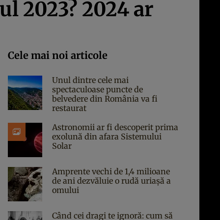
nul 2023? 2024 ar
Cele mai noi articole
Unul dintre cele mai
spectaculoase puncte de
belvedere din România va fi
restaurat
Astronomii ar fi descoperit prima
exolună din afara Sistemului
Solar
Amprente vechi de 1,4 milioane
de ani dezvăluie o rudă uriașă a
omului
Când cei dragi te ignoră: cum să