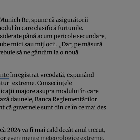
 Munich Re, spune că asigurătorii
dul în care clasifică furtunile.
nsiderate până acum pericole secundare,
be mici sau mijlocii. „Dar, pe măsură
trebuie să ne gândim la o nouă
inte
înregistrat vreodată, expunând
turi extreme. Consecințele
icații majore asupra modului în care
nează daunele, Banca Reglementărilor
t că guvernele sunt din ce în ce mai des
că 2024 va fi mai cald decât anul trecut,
nor
evenimente meteorologice extreme
.