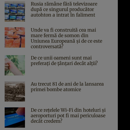
Rusia rămâne fără televizoare
după ce singurul producător
autohton a intrat în faliment
Unde va fi construită cea mai
mare fermă de somon din
Uniunea Europeană și de ce este
controversată?
De ce unii oameni sunt mai
preferați de țânțari decât alții?
Au trecut 81 de ani de la lansarea
primei bombe atomice
De ce rețelele Wi-Fi din hoteluri și
aeroporturi pot fi mai periculoase
decât credem?