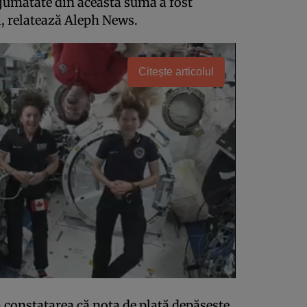
 jumătate din această sumă a fost
i, relatează Aleph News.
Citește articolul
 constatarea că nota de plată depășește