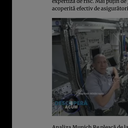
expertiza de risc. Mai puțin de
acoperită efectiv de asigurător
Analiza Munich Re pleacă de la