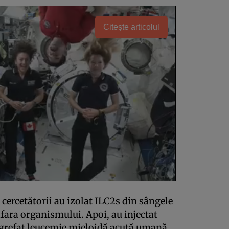
Citește articolul
 cercetătorii au izolat ILC2s din sângele
 afara organismului. Apoi, au injectat
-a grefat leucemie mieloidă acută umană