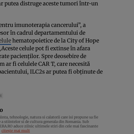
ar putea distruge aceste tumori într-un
entru imunoterapia cancerului”, a
esor în cadrul departamentului de
elule
hematopoietice de la City of Hope
„Aceste celule pot fi extinse în afara
ate pacienților. Spre deosebire de
um ar fi celulele CAR T, care necesită
 pacientului, ILC2s ar putea fi obținute de
t
ro
inta, tehnologie, natura si calatorii care isi propune sa fie
 a stiintelor si de cultura generala din Romania. Sub
.RO aduce zilnic ultimele stiri din cele mai fascinante
citește mai mult