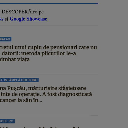
e DESCOPERĂ.ro pe
ws
Google Showcase
și
IAFAX
cretul unui cuplu de pensionari care nu
 datorii: metoda plicurilor le-a
himbat viața
SE ÎNTÂMPLĂ DOCTORE
ina Pușcău, mărturisire sfâșietoare
inte de operație. A fost diagnosticată
cancer la sân în...
NDUL.RO