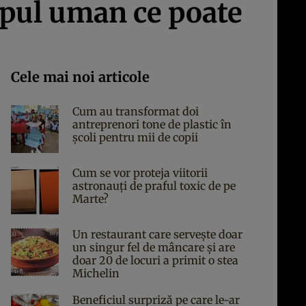
orpul uman ce poate
Cele mai noi articole
Cum au transformat doi
antreprenori tone de plastic în
școli pentru mii de copii
Cum se vor proteja viitorii
astronauți de praful toxic de pe
Marte?
Un restaurant care servește doar
un singur fel de mâncare și are
doar 20 de locuri a primit o stea
Michelin
Beneficiul surpriză pe care le-ar