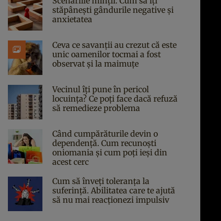
Scenariile minții. Cum să îți
stăpânești gândurile negative și
anxietatea
Ceva ce savanții au crezut că este
unic oamenilor tocmai a fost
observat și la maimuțe
Vecinul îți pune în pericol
locuința? Ce poți face dacă refuză
să remedieze problema
Când cumpărăturile devin o
dependență. Cum recunoști
oniomania și cum poți ieși din
acest cerc
Cum să înveți toleranța la
suferință. Abilitatea care te ajută
să nu mai reacționezi impulsiv