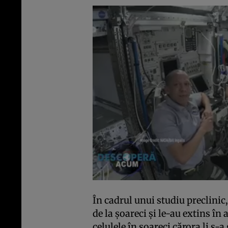
În cadrul unui studiu preclinic,
de la șoareci și le-au extins în
celulele în șoareci cărora li s