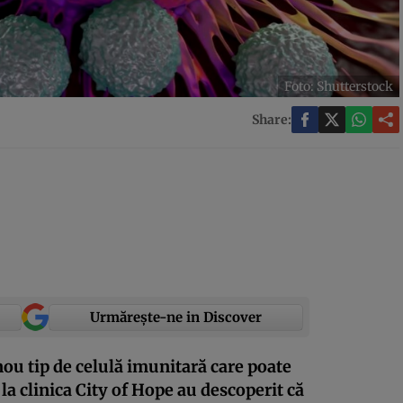
Foto: Shutterstock
Share:
Urmărește-ne in Discover
nou tip de celulă imunitară care poate
 la clinica City of Hope au descoperit că