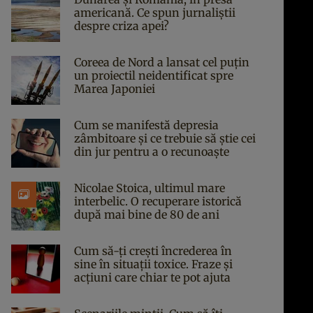
americană. Ce spun jurnaliștii
despre criza apei?
Coreea de Nord a lansat cel puțin
un proiectil neidentificat spre
Marea Japoniei
Cum se manifestă depresia
zâmbitoare și ce trebuie să știe cei
din jur pentru a o recunoaște
Nicolae Stoica, ultimul mare
interbelic. O recuperare istorică
după mai bine de 80 de ani
Cum să-ți crești încrederea în
sine în situații toxice. Fraze și
acțiuni care chiar te pot ajuta