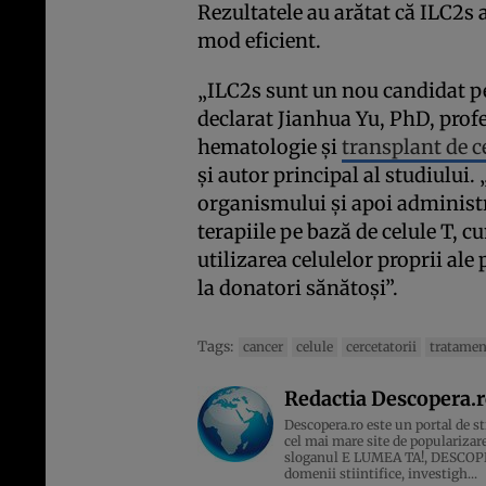
Rezultatele au arătat că ILC2s 
mod eficient.
„ILC2s sunt un nou candidat p
declarat Jianhua Yu, PhD, prof
hematologie și
transplant de c
și autor principal al studiului. 
organismului și apoi administr
terapiile pe bază de celule T, c
utilizarea celulelor proprii ale
la donatori sănătoși”.
Tags:
cancer
celule
cercetatorii
tratamen
Redactia Descopera.
Descopera.ro este un portal de sti
cel mai mare site de popularizare
sloganul E LUMEA TA!, DESCOPERA
domenii stiintifice, investigh...