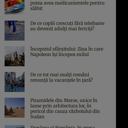
putea avea medicamentele pentru
slăbit
De ce copiii crescuți fără telefoane
au devenit adulți mai fericiți?
Începutul sfârşitului: Ziua în care
Napoleon îşi începea exilul
De ce tot mai mulți români
renunță la vacanțele în țară?
Piramidele din Meroe, unice în
lume prin arhitectura lor, în
pericol din cauza războiului din
Sudan
Dunărea și România, în presa