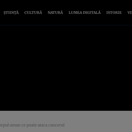
ȘTIINȚĂ
CULTURĂ
NATURĂ
LUMEA DIGITALĂ
ISTORIE
V
corpul uman ce poate ataca cancerul