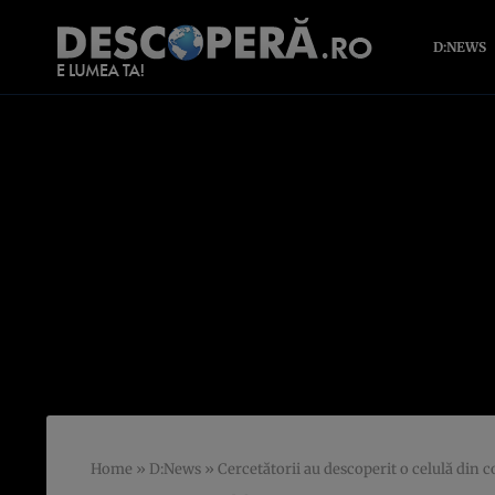
D:NEWS
Home
»
D:News
»
Cercetătorii au descoperit o celulă din 