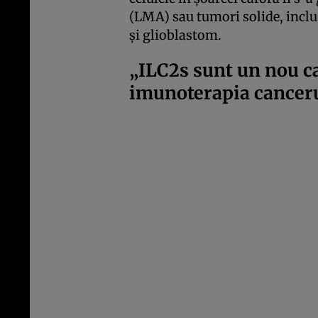
(LMA) sau tumori solide, inclu
și glioblastom.
„ILC2s sunt un nou c
imunoterapia cancer