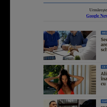
Urmăreșt
Google Ne
MED
Se
are
sc
CE 
Al
îna
cu 
GA