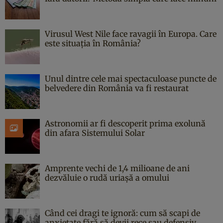
Virusul West Nile face ravagii în Europa. Care
este situația în România?
Unul dintre cele mai spectaculoase puncte de
belvedere din România va fi restaurat
Astronomii ar fi descoperit prima exolună
din afara Sistemului Solar
Amprente vechi de 1,4 milioane de ani
dezvăluie o rudă uriașă a omului
Când cei dragi te ignoră: cum să scapi de
anxietate fără să devii rece sau defensiv