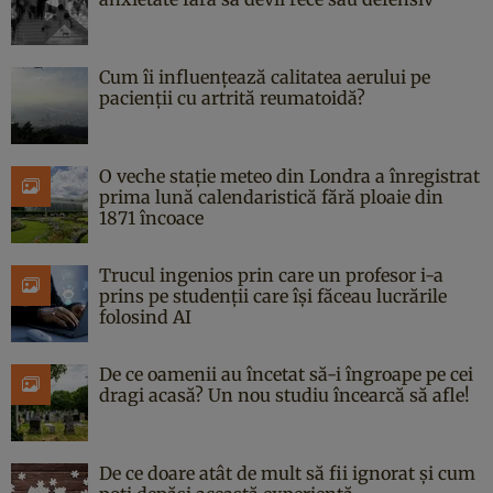
Cum îi influențează calitatea aerului pe
pacienții cu artrită reumatoidă?
O veche stație meteo din Londra a înregistrat
prima lună calendaristică fără ploaie din
1871 încoace
Trucul ingenios prin care un profesor i-a
prins pe studenții care își făceau lucrările
folosind AI
De ce oamenii au încetat să-i îngroape pe cei
dragi acasă? Un nou studiu încearcă să afle!
De ce doare atât de mult să fii ignorat și cum