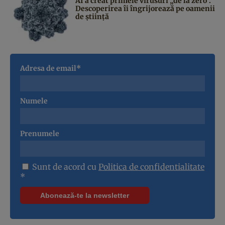
AI a creat primele virusuri „de la zero”.
Descoperirea îi îngrijorează pe oamenii
de știință
Adresa de email*
Numele
Prenumele
Sunt de acord cu
Politica de confidentialitate
*