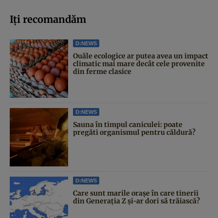
Iți recomandăm
D:NEWS
Ouăle ecologice ar putea avea un impact
climatic mai mare decât cele provenite
din ferme clasice
D:NEWS
Sauna în timpul caniculei: poate
pregăti organismul pentru căldură?
D:NEWS
Care sunt marile orașe în care tinerii
din Generația Z și-ar dori să trăiască?