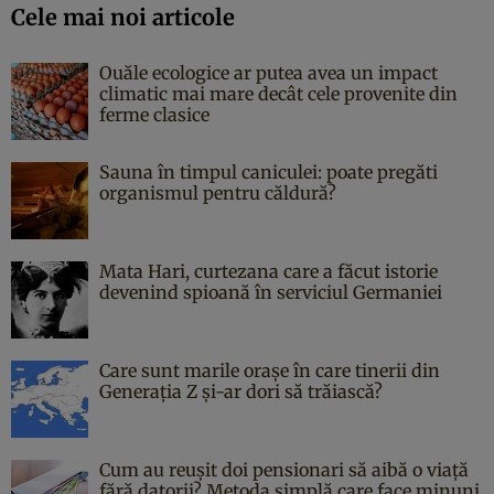
Cele mai noi articole
Ouăle ecologice ar putea avea un impact
climatic mai mare decât cele provenite din
ferme clasice
Sauna în timpul caniculei: poate pregăti
organismul pentru căldură?
Mata Hari, curtezana care a făcut istorie
devenind spioană în serviciul Germaniei
Care sunt marile orașe în care tinerii din
Generația Z și-ar dori să trăiască?
Cum au reușit doi pensionari să aibă o viață
fără datorii? Metoda simplă care face minuni