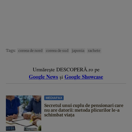
Tags:
coreea de nord
coreea de sud
japonia
rachete
Urmărește DESCOPERĂ.ro pe
Google News
Google Showcase
și
MEDIAFAX
Secretul unui cuplu de pensionari care
nu are datorii: metoda plicurilor le-a
schimbat viața