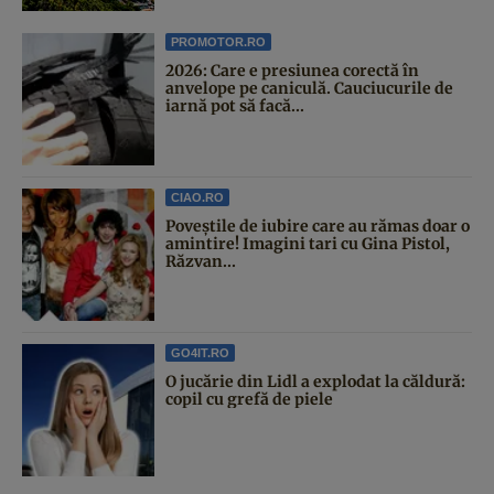
PROMOTOR.RO
2026: Care e presiunea corectă în
anvelope pe caniculă. Cauciucurile de
iarnă pot să facă...
CIAO.RO
Poveştile de iubire care au rămas doar o
amintire! Imagini tari cu Gina Pistol,
Răzvan...
GO4IT.RO
O jucărie din Lidl a explodat la căldură:
copil cu grefă de piele