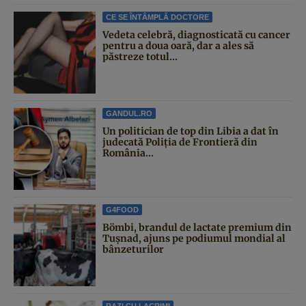
CE SE ÎNTÂMPLĂ DOCTORE
Vedeta celebră, diagnosticată cu cancer
pentru a doua oară, dar a ales să
păstreze totul...
GANDUL.RO
Un politician de top din Libia a dat în
judecată Poliția de Frontieră din
România...
G4FOOD
Bömbi, brandul de lactate premium din
Tușnad, ajuns pe podiumul mondial al
bânzeturilor
RAZI CU LACRIMI