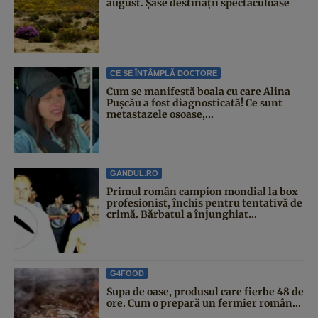
august. Șase destinații spectaculoase
CE SE ÎNTÂMPLĂ DOCTORE
Cum se manifestă boala cu care Alina
Pușcău a fost diagnosticată! Ce sunt
metastazele osoase,...
GANDUL.RO
Primul român campion mondial la box
profesionist, închis pentru tentativă de
crimă. Bărbatul a înjunghiat...
G4FOOD
Supa de oase, produsul care fierbe 48 de
ore. Cum o prepară un fermier român...