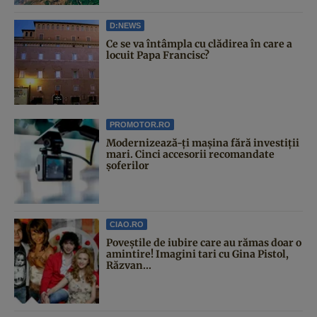
D:NEWS
Ce se va întâmpla cu clădirea în care a
locuit Papa Francisc?
PROMOTOR.RO
Modernizează-ți mașina fără investiții
mari. Cinci accesorii recomandate
șoferilor
CIAO.RO
Poveştile de iubire care au rămas doar o
amintire! Imagini tari cu Gina Pistol,
Răzvan...