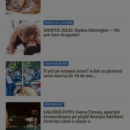
RAZI CU LACRIMI
BANCUL ZILEI. Badea Gheorghe: – Nu
pot face dragoste!
AVANTAJE.RO
Îl știi pe uriașul actor? A dat cu piciorul
unui mariaj de 38 de ani...
PROSPORT
GALERIE FOTO. Ioana Tamaş, apariție
fermecătoare pe plajă! Reacția Adelinei
Pestrițu când a văzut-o