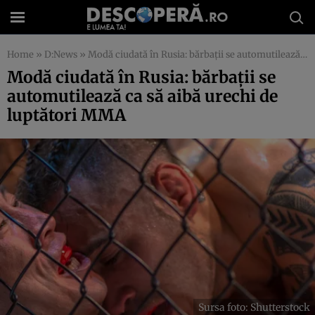
Home
»
D:News
»
Modă ciudată în Rusia: bărbații se automutilează ca să aibă urechi de luptători MMA
Modă ciudată în Rusia: bărbații se
automutilează ca să aibă urechi de
luptători MMA
Sursa foto: Shutterstock