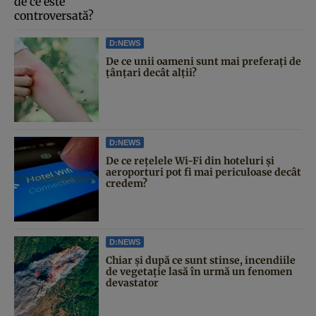
D:NEWS
De ce unii oameni sunt mai preferați de
țânțari decât alții?
D:NEWS
De ce rețelele Wi-Fi din hoteluri și
aeroporturi pot fi mai periculoase decât
credem?
D:NEWS
Chiar și după ce sunt stinse, incendiile
de vegetație lasă în urmă un fenomen
devastator