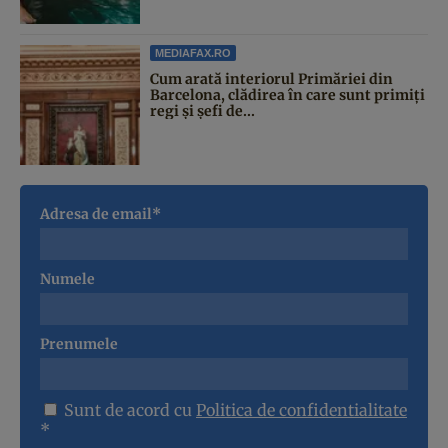
MEDIAFAX.RO
Cum arată interiorul Primăriei din
Barcelona, clădirea în care sunt primiți
regi și șefi de...
Adresa de email*
Numele
Prenumele
Sunt de acord cu
Politica de confidentialitate
*