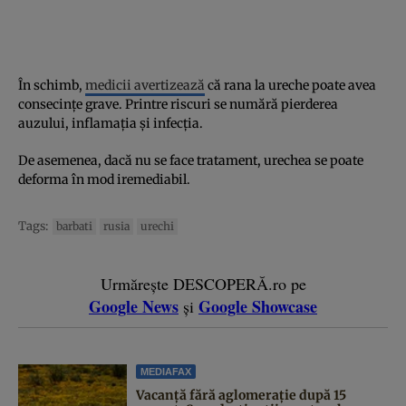
În schimb,
medicii avertizează
că rana la ureche poate avea
consecințe grave. Printre riscuri se numără pierderea
auzului, inflamația și infecția.
De asemenea, dacă nu se face tratament, urechea se poate
deforma în mod iremediabil.
Tags:
barbati
rusia
urechi
Urmărește DESCOPERĂ.ro pe
Google News
Google Showcase
și
MEDIAFAX
Vacanță fără aglomerație după 15