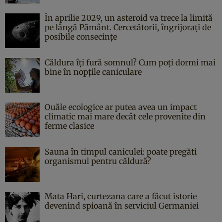
În aprilie 2029, un asteroid va trece la limită
pe lângă Pământ. Cercetătorii, îngrijorați de
posibile consecințe
Căldura îți fură somnul? Cum poți dormi mai
bine în nopțile caniculare
Ouăle ecologice ar putea avea un impact
climatic mai mare decât cele provenite din
ferme clasice
Sauna în timpul caniculei: poate pregăti
organismul pentru căldură?
Mata Hari, curtezana care a făcut istorie
devenind spioană în serviciul Germaniei