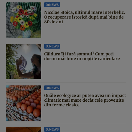
D:NEWS
Nicolae Stoica, ultimul mare interbelic.
O recuperare istorică după mai bine de
80 de ani
D:NEWS
Căldura îți fură somnul? Cum poți
dormi mai bine în nopțile caniculare
D:NEWS
Ouăle ecologice ar putea avea un impact
climatic mai mare decât cele provenite
din ferme clasice
D:NEWS