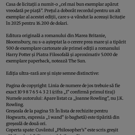
Casa de licitații a numit-o „cel mai bun exemplar apărut
vreodată pe piață”. Prețul a doborât recordul pentru un alt
exemplar al acestei ediții, care s-a vândut la aceeași licitație
în 2025 pentru 16.200 de dolari.
Editura originală a romanului din Marea Britanie,
Bloomsbury, nu s-a așteptat la o cerere prea mare și a tipărit
500 de exemplare cartonate ale primei ediții a romanului
Harry Potter și Piatra Filosofală și aproximativ 5.000 de
exemplare paperback, notează The Sun.
Ediția ultra-rară are și niște semne distinctive:
Pagina de copyright: Linia de numere de jos trebuie să fie
exact 10 9 8 7 6 5 4 3 2 1 (cifra „1” confirmă primul tiraj)
Numele autorului: Apare listat ca „Joanne Rowling”, nu J.K.
Rowling.
Greșeala de la pagina 53: În lista de rechizite pentru
Hogwarts, expresia „1 wand” (o baghetă) este tipărită din
greșeală de două ori.
Coperta spate: Cuvântul „Philosopher’s” este scris greșit