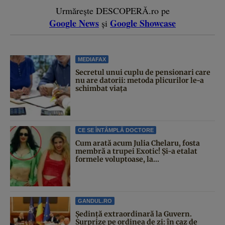
Urmărește DESCOPERĂ.ro pe
Google News
Google Showcase
și
MEDIAFAX
Secretul unui cuplu de pensionari care
nu are datorii: metoda plicurilor le-a
schimbat viața
CE SE ÎNTÂMPLĂ DOCTORE
Cum arată acum Julia Chelaru, fosta
membră a trupei Exotic! Și-a etalat
formele voluptoase, la...
GANDUL.RO
Şedinţă extraordinară la Guvern.
Surprize pe ordinea de zi: în caz de