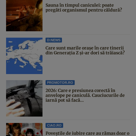
Sauna în timpul caniculei: poate
pregăti organismul pentru căldură?
D:NEWS
Care sunt marile orașe în care tinerii
din Generația Z și-ar dori să trăiască?
PROMOTOR.RO
2026: Care e presiunea corectă în
anvelope pe caniculă. Cauciucurile de
iarnă pot să facă...
CIAO.RO
Poveştile de iubire care au rămas doar o