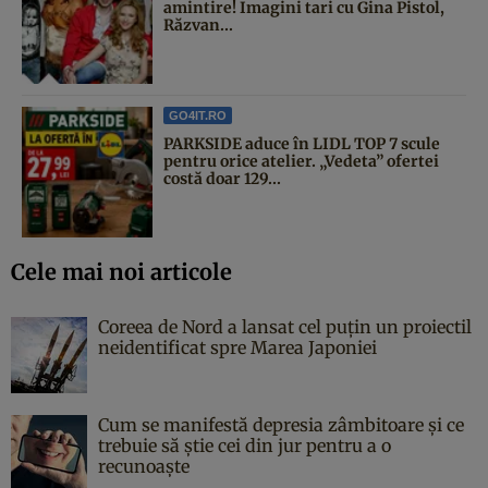
amintire! Imagini tari cu Gina Pistol,
Răzvan...
GO4IT.RO
PARKSIDE aduce în LIDL TOP 7 scule
pentru orice atelier. „Vedeta” ofertei
costă doar 129...
Cele mai noi articole
Coreea de Nord a lansat cel puțin un proiectil
neidentificat spre Marea Japoniei
Cum se manifestă depresia zâmbitoare și ce
trebuie să știe cei din jur pentru a o
recunoaște