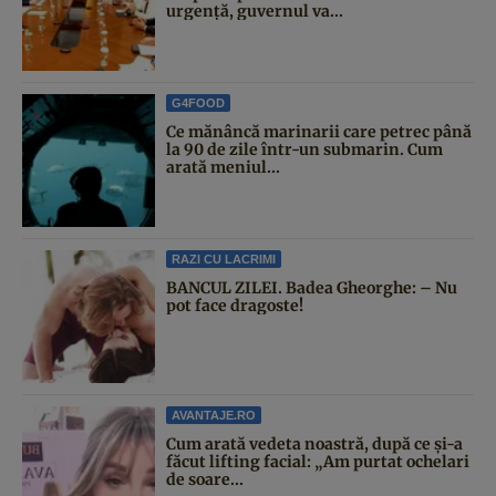
urgență, guvernul va...
G4FOOD
Ce mănâncă marinarii care petrec până
la 90 de zile într-un submarin. Cum
arată meniul...
RAZI CU LACRIMI
BANCUL ZILEI. Badea Gheorghe: – Nu
pot face dragoste!
AVANTAJE.RO
Cum arată vedeta noastră, după ce și-a
făcut lifting facial: „Am purtat ochelari
de soare...