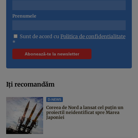
Prenumele
Sunt de acord cu
Politica de confidentialitate
*
Iți recomandăm
D:NEWS
Coreea de Nord a lansat cel puțin un
proiectil neidentificat spre Marea
Japoniei