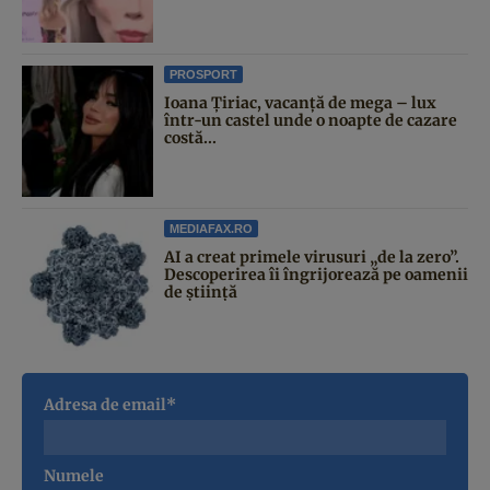
PROSPORT
Ioana Țiriac, vacanță de mega – lux
într-un castel unde o noapte de cazare
costă...
MEDIAFAX.RO
AI a creat primele virusuri „de la zero”.
Descoperirea îi îngrijorează pe oamenii
de știință
Adresa de email*
Numele