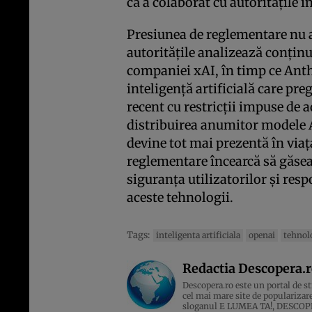
că a colaborat cu autoritățile în
Presiunea de reglementare nu 
autoritățile analizează conținu
companiei xAI, în timp ce Anth
inteligență artificială care pre
recent cu restricții impuse de
distribuirea anumitor modele AI
devine tot mai prezentă în viața
reglementare încearcă să găseas
siguranța utilizatorilor și res
aceste tehnologii.
Tags:
inteligenta artificiala
openai
tehnol
Redactia Descopera.
Descopera.ro este un portal de sti
cel mai mare site de popularizare
sloganul E LUMEA TA!, DESCOPERA