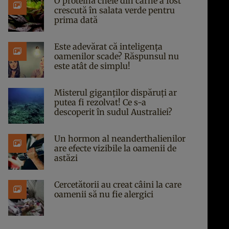
O proteină cheie din carne a fost
crescută în salata verde pentru
prima dată
Este adevărat că inteligența
oamenilor scade? Răspunsul nu
este atât de simplu!
Misterul giganților dispăruți ar
putea fi rezolvat! Ce s-a
descoperit în sudul Australiei?
Un hormon al neanderthalienilor
are efecte vizibile la oamenii de
astăzi
Cercetătorii au creat câini la care
oamenii să nu fie alergici