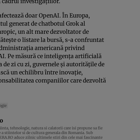
 cadrul investigațiilor.
afectează doar OpenAI. În Europa,
tul generat de chatbotul Grok al
ropic, un alt mare dezvoltator de
gătește o listare la bursă, s-a confruntat
 administrația americană privind
. Pe măsură ce inteligența artificială
 de zi cu zi, guvernele și autoritățile de
că un echilibru între inovație,
ponsabilitatea companiilor care dezvoltă
ogie
ro
inta, tehnologie, natura si calatorii care isi propune sa fie
 a stiintelor si de cultura generala din Romania. Sub
.RO aduce zilnic ultimele stiri din cele mai fascinante