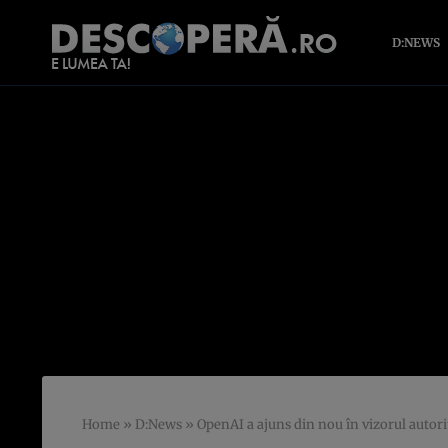
D:NEWS
Home
»
D:News
»
OpenAI a ajuns din nou în vizorul autorit