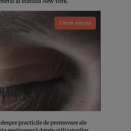
eneral al statului New York.
Citește articolul
i despre practicile de promovare ale
a gestionează datele utilizatorilor,