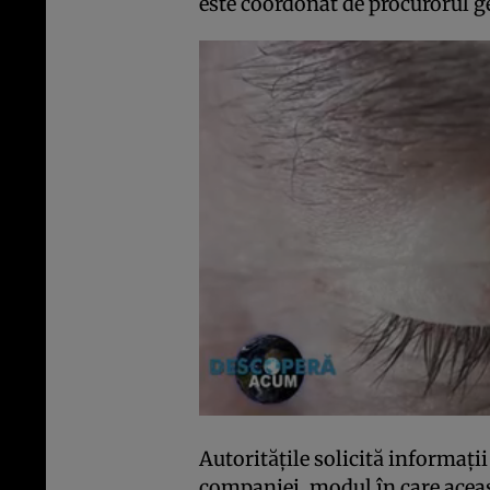
este coordonat de procurorul g
Autoritățile solicită informați
companiei, modul în care aceast