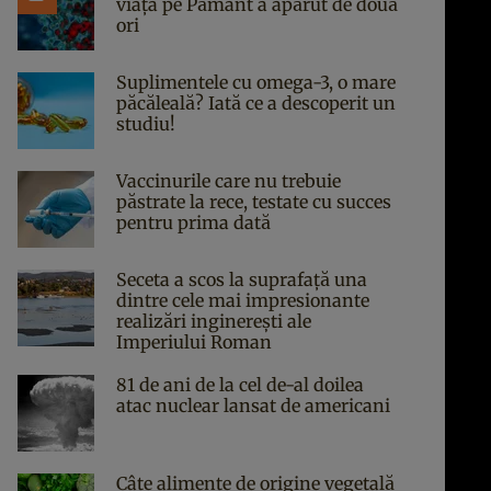
viața pe Pământ a apărut de două
ori
Suplimentele cu omega-3, o mare
păcăleală? Iată ce a descoperit un
studiu!
Vaccinurile care nu trebuie
păstrate la rece, testate cu succes
pentru prima dată
Seceta a scos la suprafață una
dintre cele mai impresionante
realizări inginerești ale
Imperiului Roman
81 de ani de la cel de-al doilea
atac nuclear lansat de americani
Câte alimente de origine vegetală