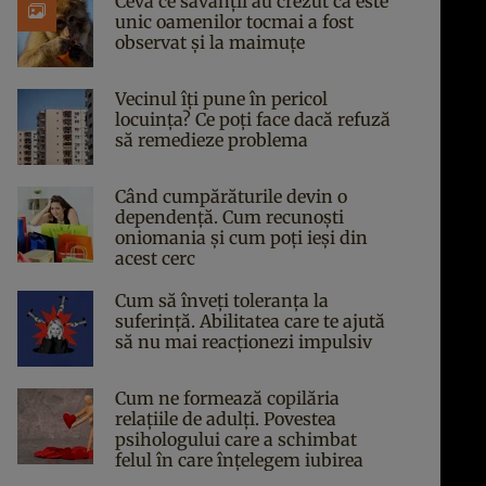
Ceva ce savanții au crezut că este
unic oamenilor tocmai a fost
observat și la maimuțe
Vecinul îți pune în pericol
locuința? Ce poți face dacă refuză
să remedieze problema
Când cumpărăturile devin o
dependență. Cum recunoști
oniomania și cum poți ieși din
acest cerc
Cum să înveți toleranța la
suferință. Abilitatea care te ajută
să nu mai reacționezi impulsiv
Cum ne formează copilăria
relațiile de adulți. Povestea
psihologului care a schimbat
felul în care înțelegem iubirea