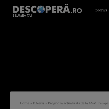
D:NEWS
Home
»
D:News
»
Prognoza actualizată de la ANM: Tempera