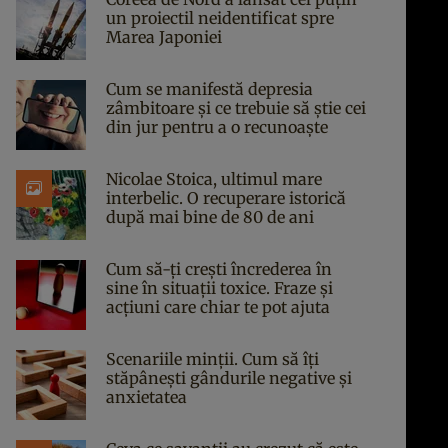
un proiectil neidentificat spre
Marea Japoniei
Cum se manifestă depresia
zâmbitoare și ce trebuie să știe cei
din jur pentru a o recunoaște
Nicolae Stoica, ultimul mare
interbelic. O recuperare istorică
după mai bine de 80 de ani
Cum să-ți crești încrederea în
sine în situații toxice. Fraze și
acțiuni care chiar te pot ajuta
Scenariile minții. Cum să îți
stăpânești gândurile negative și
anxietatea