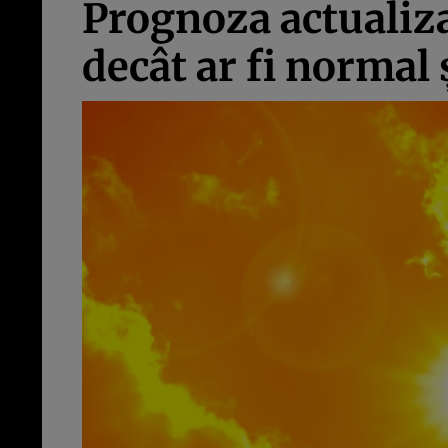
Prognoza actualiz
decât ar fi normal 