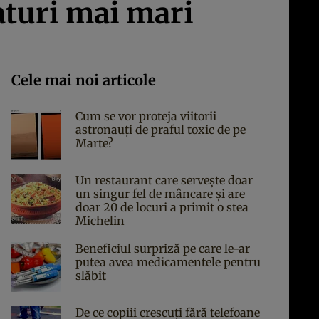
aturi mai mari
Cele mai noi articole
Cum se vor proteja viitorii
astronauți de praful toxic de pe
Marte?
Un restaurant care servește doar
un singur fel de mâncare și are
doar 20 de locuri a primit o stea
Michelin
Beneficiul surpriză pe care le-ar
putea avea medicamentele pentru
slăbit
De ce copiii crescuți fără telefoane