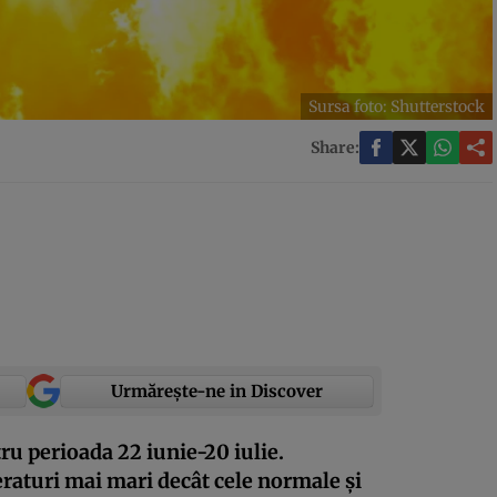
Sursa foto: Shutterstock
Share:
Urmărește-ne in Discover
u perioada 22 iunie-20 iulie.
aturi mai mari decât cele normale și