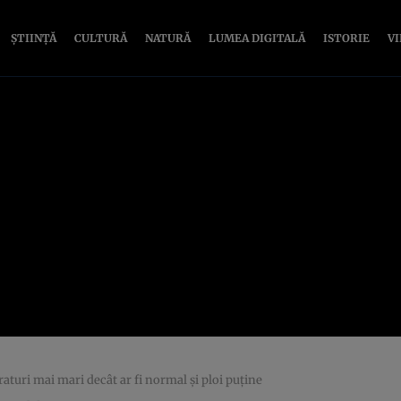
ȘTIINȚĂ
CULTURĂ
NATURĂ
LUMEA DIGITALĂ
ISTORIE
V
turi mai mari decât ar fi normal și ploi puține