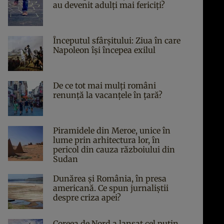
au devenit adulți mai fericiți?
Începutul sfârşitului: Ziua în care
Napoleon îşi începea exilul
De ce tot mai mulți români
renunță la vacanțele în țară?
Piramidele din Meroe, unice în
lume prin arhitectura lor, în
pericol din cauza războiului din
Sudan
Dunărea și România, în presa
americană. Ce spun jurnaliștii
despre criza apei?
Coreea de Nord a lansat cel puțin