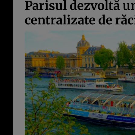
Parisul dezvoltă u
centralizate de ră