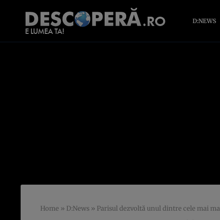
D:NEWS
Home
»
D:News
»
Parisul dezvoltă unul dintre cele mai ma