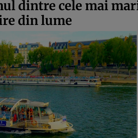
nul dintre cele mai mar
cire din lume