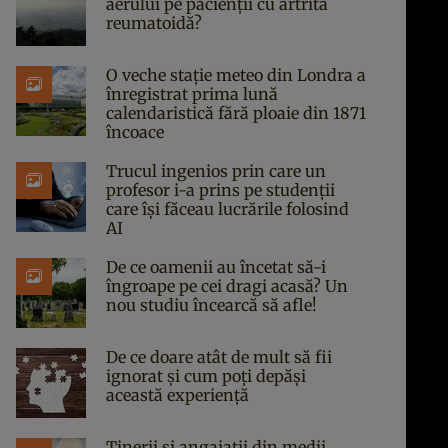
aerului pe pacienții cu artrită
reumatoidă?
O veche stație meteo din Londra a
înregistrat prima lună
calendaristică fără ploaie din 1871
încoace
Trucul ingenios prin care un
profesor i-a prins pe studenții
care își făceau lucrările folosind
AI
De ce oamenii au încetat să-i
îngroape pe cei dragi acasă? Un
nou studiu încearcă să afle!
De ce doare atât de mult să fii
ignorat și cum poți depăși
această experiență
Tinerii și angajații din medii