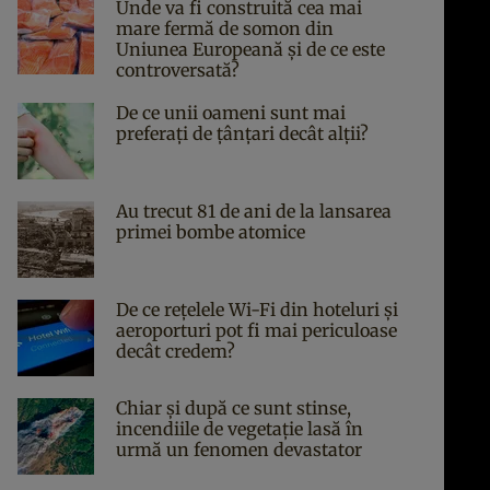
Unde va fi construită cea mai
mare fermă de somon din
Uniunea Europeană și de ce este
controversată?
De ce unii oameni sunt mai
preferați de țânțari decât alții?
Au trecut 81 de ani de la lansarea
primei bombe atomice
De ce rețelele Wi-Fi din hoteluri și
aeroporturi pot fi mai periculoase
decât credem?
Chiar și după ce sunt stinse,
incendiile de vegetație lasă în
urmă un fenomen devastator