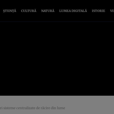
ȘTIINȚĂ
CULTURĂ
NATURĂ
LUMEA DIGITALĂ
ISTORIE
V
ri sisteme centralizate de răcire din lume