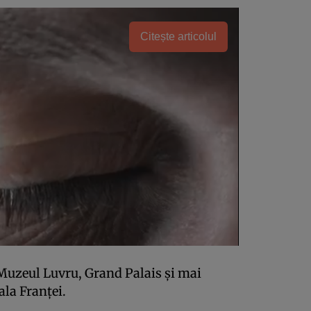
Citește articolul
Muzeul Luvru, Grand Palais și mai
ala Franței.