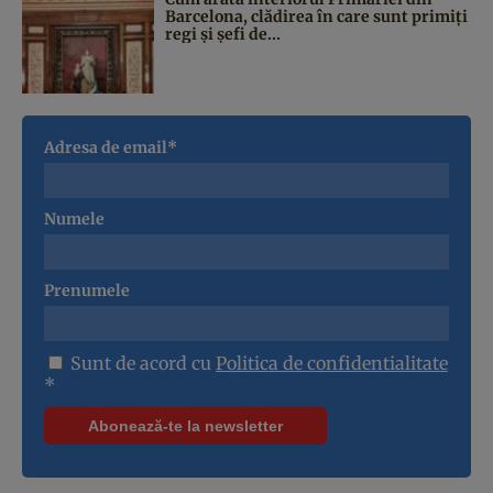
Barcelona, clădirea în care sunt primiți
regi și șefi de...
Adresa de email*
Numele
Prenumele
Sunt de acord cu
Politica de confidentialitate
*