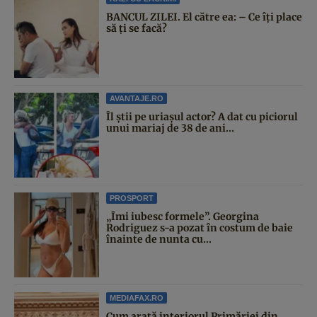
BANCUL ZILEI. El către ea: – Ce îți place
să ți se facă?
AVANTAJE.RO
Îl știi pe uriașul actor? A dat cu piciorul
unui mariaj de 38 de ani...
PROSPORT
„Îmi iubesc formele”. Georgina
Rodriguez s-a pozat în costum de baie
înainte de nunta cu...
MEDIAFAX.RO
Cum arată interiorul Primăriei din