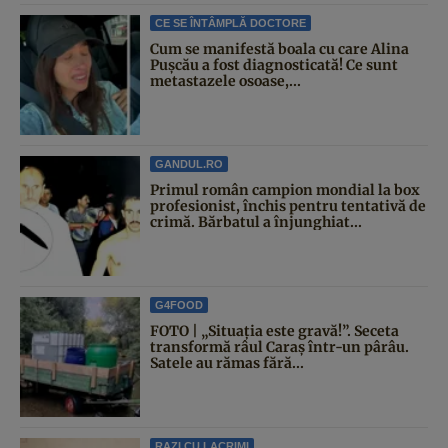
CE SE ÎNTÂMPLĂ DOCTORE
Cum se manifestă boala cu care Alina
Pușcău a fost diagnosticată! Ce sunt
metastazele osoase,...
GANDUL.RO
Primul român campion mondial la box
profesionist, închis pentru tentativă de
crimă. Bărbatul a înjunghiat...
G4FOOD
FOTO | „Situația este gravă!”. Seceta
transformă râul Caraș într-un pârâu.
Satele au rămas fără...
RAZI CU LACRIMI