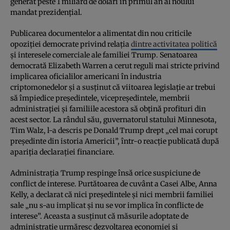
generat peste 1 miliard de dolari în primul an al noului
mandat prezidențial.
Publicarea documentelor a alimentat din nou criticile
opoziției democrate privind relația
dintre activitatea politică
și interesele comerciale ale familiei Trump. Senatoarea
democrată Elizabeth Warren a cerut reguli mai stricte privind
implicarea oficialilor americani în industria
criptomonedelor și a susținut că viitoarea legislație ar trebui
să împiedice președintele, vicepreședintele, membrii
administrației și familiile acestora să obțină profituri din
acest sector. La rândul său, guvernatorul statului Minnesota,
Tim Walz, l-a descris pe Donald Trump drept „cel mai corupt
președinte din istoria Americii”, într-o reacție publicată după
apariția declarației financiare.
Administrația Trump respinge însă orice suspiciune de
conflict de interese. Purtătoarea de cuvânt a Casei Albe, Anna
Kelly, a declarat că nici președintele și nici membrii familiei
sale „nu s-au implicat și nu se vor implica în conflicte de
interese”. Aceasta a susținut că măsurile adoptate de
administrație urmăresc dezvoltarea economiei și