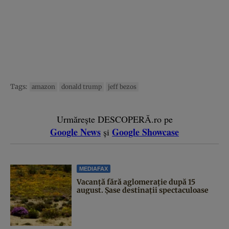
Tags:
amazon
donald trump
jeff bezos
Urmărește DESCOPERĂ.ro pe
Google News
Google Showcase
și
MEDIAFAX
Vacanță fără aglomerație după 15
august. Șase destinații spectaculoase