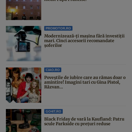
PROMOTOR.RO
Modernizează-ți mașina fără investiții
mari. Cinci accesorii recomandate
șoferilor
CIAO.RO
Poveştile de iubire care au rămas doar o
amintire! Imagini tari cu Gina Pistol,
Răzvan...
GO4IT.RO
Black Friday de vară la Kaufland: Patru
scule Parkside cu prețuri reduse