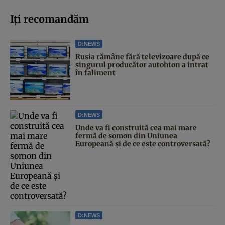
Iți recomandăm
D:NEWS
Rusia rămâne fără televizoare după ce
singurul producător autohton a intrat
în faliment
D:NEWS
Unde va fi construită cea mai mare
fermă de somon din Uniunea
Europeană și de ce este controversată?
D:NEWS