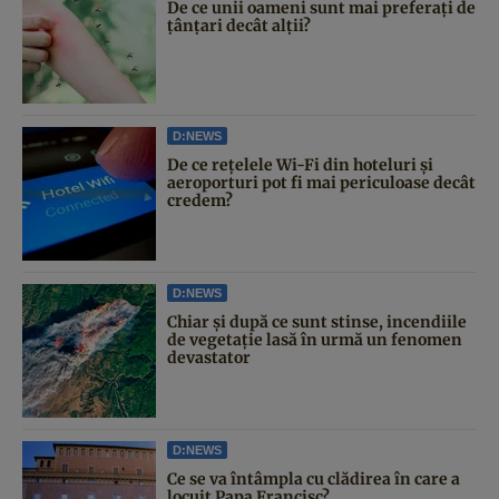
De ce unii oameni sunt mai preferați de
țânțari decât alții?
D:NEWS
De ce rețelele Wi-Fi din hoteluri și
aeroporturi pot fi mai periculoase decât
credem?
D:NEWS
Chiar și după ce sunt stinse, incendiile
de vegetație lasă în urmă un fenomen
devastator
D:NEWS
Ce se va întâmpla cu clădirea în care a
locuit Papa Francisc?