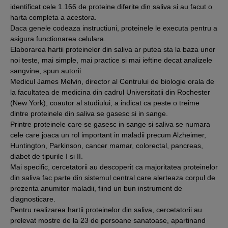
identificat cele 1.166 de proteine diferite din saliva si au facut o
harta completa a acestora.
Daca genele codeaza instructiuni, proteinele le executa pentru a
asigura functionarea celulara.
Elaborarea hartii proteinelor din saliva ar putea sta la baza unor
noi teste, mai simple, mai practice si mai ieftine decat analizele
sangvine, spun autorii.
Medicul James Melvin, director al Centrului de biologie orala de
la facultatea de medicina din cadrul Universitatii din Rochester
(New York), coautor al studiului, a indicat ca peste o treime
dintre proteinele din saliva se gasesc si in sange.
Printre proteinele care se gasesc in sange si saliva se numara
cele care joaca un rol important in maladii precum Alzheimer,
Huntington, Parkinson, cancer mamar, colorectal, pancreas,
diabet de tipurile I si II.
Mai specific, cercetatorii au descoperit ca majoritatea proteinelor
din saliva fac parte din sistemul central care alerteaza corpul de
prezenta anumitor maladii, fiind un bun instrument de
diagnosticare.
Pentru realizarea hartii proteinelor din saliva, cercetatorii au
prelevat mostre de la 23 de persoane sanatoase, apartinand