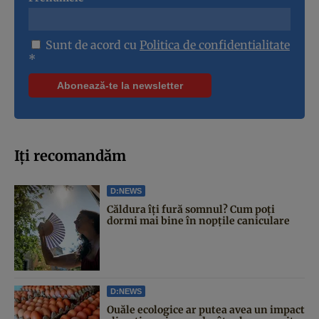
Sunt de acord cu
Politica de confidentialitate
*
Iți recomandăm
D:NEWS
Căldura îți fură somnul? Cum poți
dormi mai bine în nopțile caniculare
D:NEWS
Ouăle ecologice ar putea avea un impact