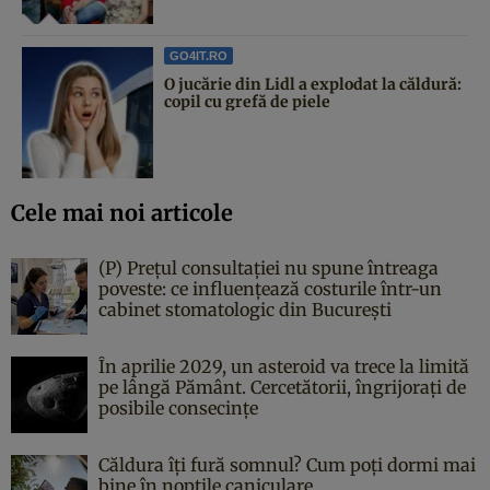
GO4IT.RO
O jucărie din Lidl a explodat la căldură:
copil cu grefă de piele
Cele mai noi articole
(P) Prețul consultației nu spune întreaga
poveste: ce influențează costurile într-un
cabinet stomatologic din București
În aprilie 2029, un asteroid va trece la limită
pe lângă Pământ. Cercetătorii, îngrijorați de
posibile consecințe
Căldura îți fură somnul? Cum poți dormi mai
bine în nopțile caniculare