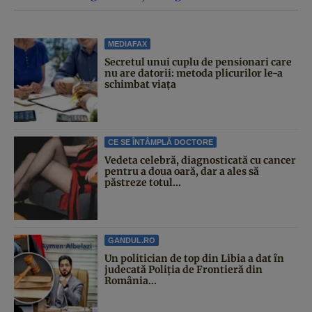
MEDIAFAX
Secretul unui cuplu de pensionari care
nu are datorii: metoda plicurilor le-a
schimbat viața
CE SE ÎNTÂMPLĂ DOCTORE
Vedeta celebră, diagnosticată cu cancer
pentru a doua oară, dar a ales să
păstreze totul...
GANDUL.RO
Un politician de top din Libia a dat în
judecată Poliția de Frontieră din
România...