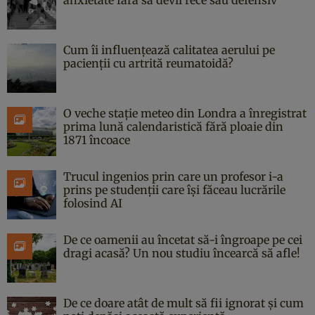
Cum îi influențează calitatea aerului pe
pacienții cu artrită reumatoidă?
O veche stație meteo din Londra a înregistrat
prima lună calendaristică fără ploaie din
1871 încoace
Trucul ingenios prin care un profesor i-a
prins pe studenții care își făceau lucrările
folosind AI
De ce oamenii au încetat să-i îngroape pe cei
dragi acasă? Un nou studiu încearcă să afle!
De ce doare atât de mult să fii ignorat și cum