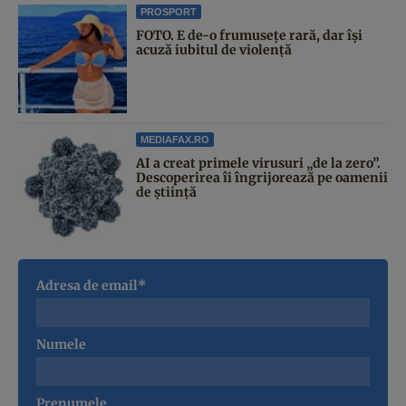
PROSPORT
FOTO. E de-o frumusețe rară, dar își
acuză iubitul de violență
MEDIAFAX.RO
AI a creat primele virusuri „de la zero”.
Descoperirea îi îngrijorează pe oamenii
de știință
Adresa de email*
Numele
Prenumele