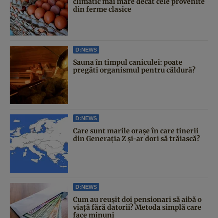
climatic mai mare decât cele provenite
din ferme clasice
D:NEWS
Sauna în timpul caniculei: poate
pregăti organismul pentru căldură?
D:NEWS
Care sunt marile orașe în care tinerii
din Generația Z și-ar dori să trăiască?
D:NEWS
Cum au reușit doi pensionari să aibă o
viață fără datorii? Metoda simplă care
face minuni