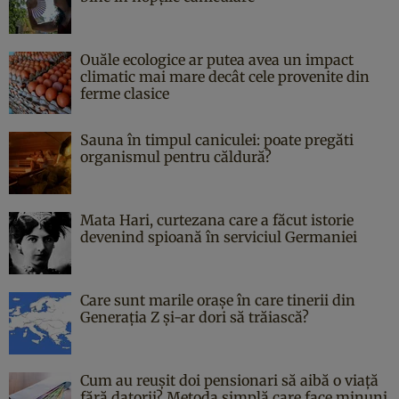
Ouăle ecologice ar putea avea un impact
climatic mai mare decât cele provenite din
ferme clasice
Sauna în timpul caniculei: poate pregăti
organismul pentru căldură?
Mata Hari, curtezana care a făcut istorie
devenind spioană în serviciul Germaniei
Care sunt marile orașe în care tinerii din
Generația Z și-ar dori să trăiască?
Cum au reușit doi pensionari să aibă o viață
fără datorii? Metoda simplă care face minuni