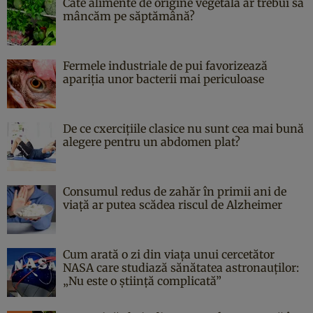
Câte alimente de origine vegetală ar trebui să
mâncăm pe săptămână?
Fermele industriale de pui favorizează
apariția unor bacterii mai periculoase
De ce cxercițiile clasice nu sunt cea mai bună
alegere pentru un abdomen plat?
Consumul redus de zahăr în primii ani de
viață ar putea scădea riscul de Alzheimer
Cum arată o zi din viața unui cercetător
NASA care studiază sănătatea astronauților:
„Nu este o știință complicată”