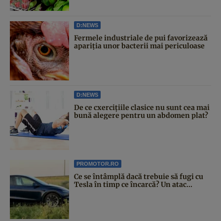
D:NEWS
Fermele industriale de pui favorizează
apariția unor bacterii mai periculoase
D:NEWS
De ce cxercițiile clasice nu sunt cea mai
bună alegere pentru un abdomen plat?
PROMOTOR.RO
Ce se întâmplă dacă trebuie să fugi cu
Tesla în timp ce încarcă? Un atac...