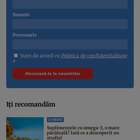
Numele
Prenumele
Sunt de acord cu
Politica de confidentialitate
*
Iți recomandăm
D:NEWS
Suplimentele cu omega-3, o mare
păcăleală? Iată ce a descoperit un
studiu!