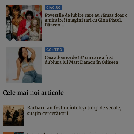
CIAO.RO
Poveştile de iubire care au rămas doar o
amintire! Imagini tari cu Gina Pistol,
Răzvan...
GO4IT.RO
Cascadoarea de 137 cm care a fost
dublura lui Matt Damon în Odiseea
Cele mai noi articole
Barbarii au fost neînțeleși timp de secole,
susțin cercetătorii