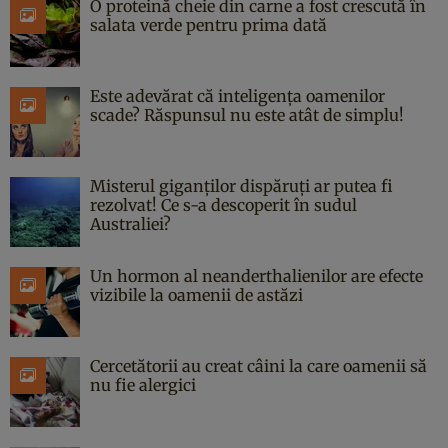
O proteină cheie din carne a fost crescută în
salata verde pentru prima dată
Este adevărat că inteligența oamenilor
scade? Răspunsul nu este atât de simplu!
Misterul giganților dispăruți ar putea fi
rezolvat! Ce s-a descoperit în sudul
Australiei?
Un hormon al neanderthalienilor are efecte
vizibile la oamenii de astăzi
Cercetătorii au creat câini la care oamenii să
nu fie alergici