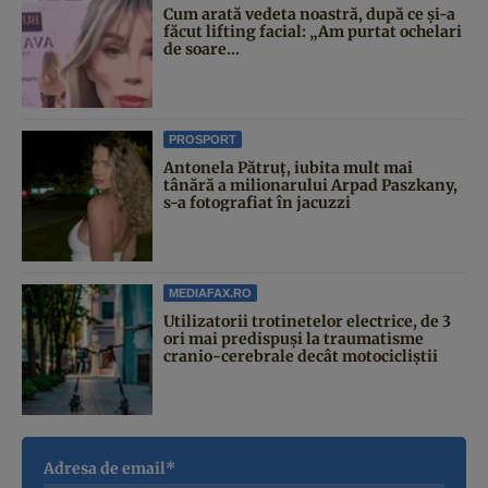
Cum arată vedeta noastră, după ce și-a
făcut lifting facial: „Am purtat ochelari
de soare...
PROSPORT
Antonela Pătruț, iubita mult mai
tânără a milionarului Arpad Paszkany,
s-a fotografiat în jacuzzi
MEDIAFAX.RO
Utilizatorii trotinetelor electrice, de 3
ori mai predispuși la traumatisme
cranio-cerebrale decât motocicliștii
Adresa de email*