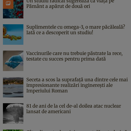
Un studiu radical sugerează că viața pe
Pământ a apărut de două ori
Suplimentele cu omega-3, o mare păcăleală?
Iată ce a descoperit un studiu!
Vaccinurile care nu trebuie păstrate la rece,
testate cu succes pentru prima dată
Seceta a scos la suprafață una dintre cele mai
impresionante realizări inginerești ale
Imperiului Roman
81 de ani de la cel de-al doilea atac nuclear
lansat de americani