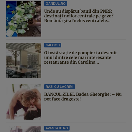
GANDUL.RO
Unde au dispărut banii din PNRR
destinați noilor centrale pe gaze?
România și-a închis centralele...
G4FOOD
O fostă stație de pompieri a devenit
unul dintre cele mai interesante
restaurante din Carolina...
RAZI CU LACRIMI
BANCUL ZILEI. Badea Gheorghe: – Nu
pot face dragoste!
AVANTAJE.RO