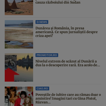
cauza războiului din Sudan
D:NEWS
Dunărea și România, în presa
americană. Ce spun jurnaliștii despre
criza apei?
PROMOTOR.RO
Nivelul extrem de scăzut al Dunării a
dus la o descoperire rară. Era acolo de...
CIAO.RO
Poveştile de iubire care au rămas doar o
amintire! Imagini tari cu Gina Pistol,
Răzvan...