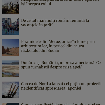
îşi începea exilul
De ce tot mai mulți români renunță la
vacanțele în țară?
Piramidele din Meroe, unice în lume prin
arhitectura lor, în pericol din cauza
războiului din Sudan
Dunărea și România, în presa americană. Ce
spun jurnaliștii despre criza apei?
Coreea de Nord a lansat cel puțin un proiectil
neidentificat spre Marea Japoniei
Cum se manifestă depresia zâmbitoare și ce