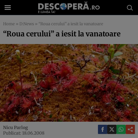
Home
»
D:News
»
“Roua cerului” a iesit la vanatoare
“Roua cerului” a iesit la vanatoare
Nicu Parlog
Publicat: 18.06.2008