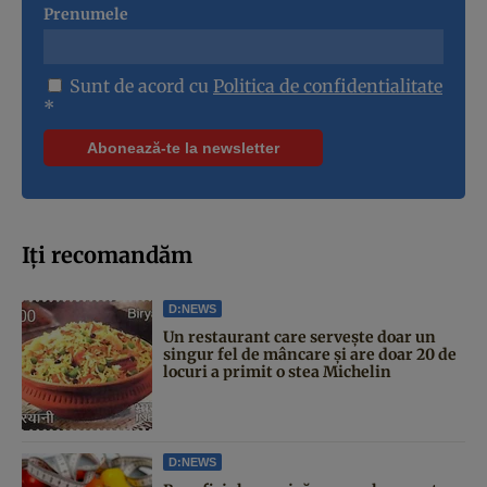
Prenumele
Sunt de acord cu
Politica de confidentialitate
*
Iți recomandăm
D:NEWS
Un restaurant care servește doar un
singur fel de mâncare și are doar 20 de
locuri a primit o stea Michelin
D:NEWS