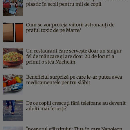
plastic în școli pentru mii de copii
Cum se vor proteja viitorii astronauți de
praful toxic de pe Marte?
Un restaurant care servește doar un singur
fel de mâncare și are doar 20 de locuri a
primit o stea Michelin
Beneficiul surpriză pe care le-ar putea avea
medicamentele pentru slăbit
De ce copiii crescuți fără telefoane au devenit
adulți mai fericiți?
Începutul sfârşitului: Ziua în care Napoleon