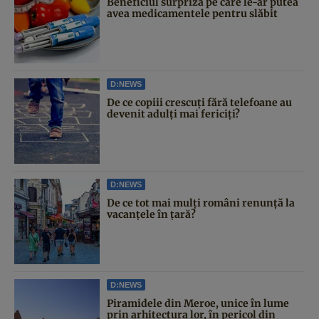
Beneficiul surpriză pe care le-ar putea
avea medicamentele pentru slăbit
D:NEWS
De ce copiii crescuți fără telefoane au
devenit adulți mai fericiți?
D:NEWS
De ce tot mai mulți români renunță la
vacanțele în țară?
D:NEWS
Piramidele din Meroe, unice în lume
prin arhitectura lor, în pericol din