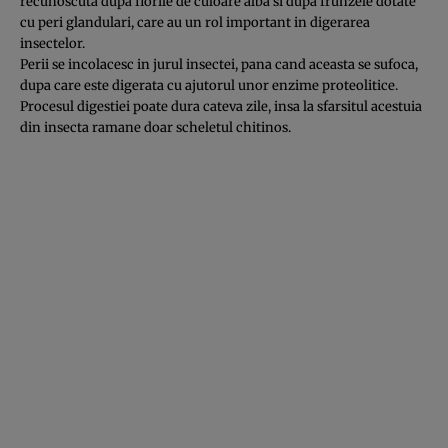
recunoscuta dupa florile de culoare alba si dupa frunzele dotate
cu peri glandulari, care au un rol important in digerarea
insectelor.
Perii se incolacesc in jurul insectei, pana cand aceasta se sufoca,
dupa care este digerata cu ajutorul unor enzime proteolitice.
Procesul digestiei poate dura cateva zile, insa la sfarsitul acestuia
din insecta ramane doar scheletul chitinos.