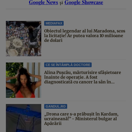
Google News
Google Showcase
și
MEDIAFAX
Obiectul legendar al lui Maradona, scos
la licitație! Ar putea valora 10 milioane
de dolari
CE SE ÎNTÂMPLĂ DOCTORE
Alina Pușcău, mărturisire sfâșietoare
înainte de operație. A fost
diagnosticată cu cancer la sân în...
GANDUL.RO
„Drona care s-a prăbușit în Kardam,
ucraineană!” - Ministerul bulgar al
Apărării