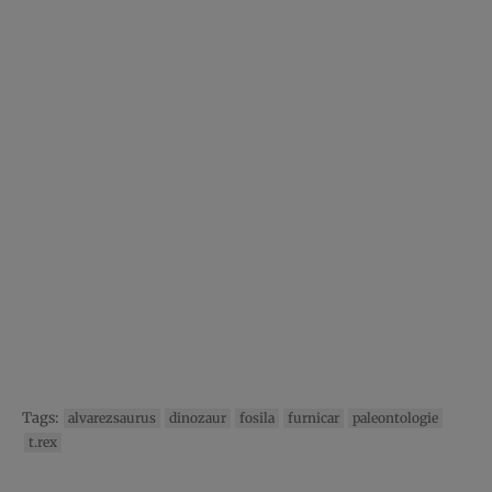
Tags:
alvarezsaurus
dinozaur
fosila
furnicar
paleontologie
t.rex