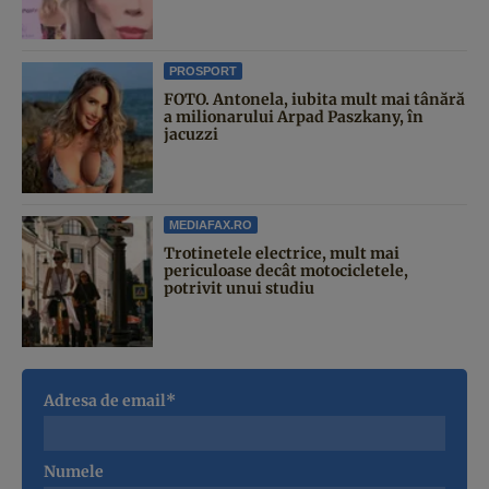
PROSPORT
FOTO. Antonela, iubita mult mai tânără
a milionarului Arpad Paszkany, în
jacuzzi
MEDIAFAX.RO
Trotinetele electrice, mult mai
periculoase decât motocicletele,
potrivit unui studiu
Adresa de email*
Numele