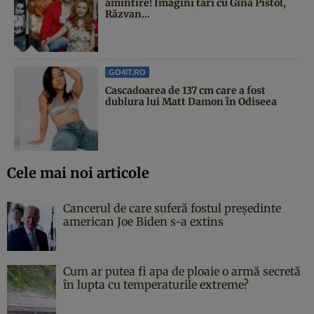
amintire! Imagini tari cu Gina Pistol,
Răzvan...
GO4IT.RO
Cascadoarea de 137 cm care a fost
dublura lui Matt Damon în Odiseea
Cele mai noi articole
Cancerul de care suferă fostul președinte
american Joe Biden s-a extins
Cum ar putea fi apa de ploaie o armă secretă
în lupta cu temperaturile extreme?