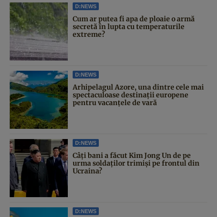
D:NEWS
Cum ar putea fi apa de ploaie o armă
secretă în lupta cu temperaturile
extreme?
D:NEWS
Arhipelagul Azore, una dintre cele mai
spectaculoase destinații europene
pentru vacanțele de vară
D:NEWS
Câți bani a făcut Kim Jong Un de pe
urma soldaților trimiși pe frontul din
Ucraina?
D:NEWS