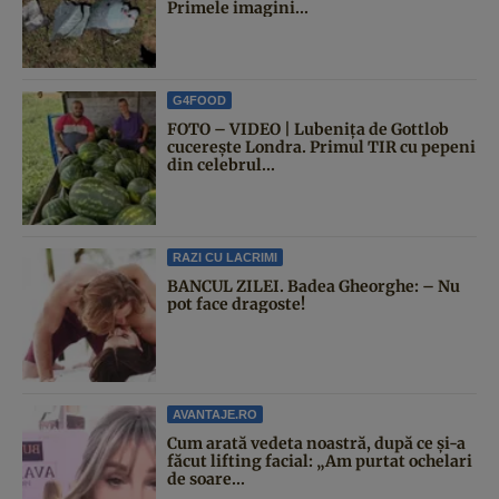
Primele imagini...
G4FOOD
FOTO – VIDEO | Lubenița de Gottlob
cucerește Londra. Primul TIR cu pepeni
din celebrul...
RAZI CU LACRIMI
BANCUL ZILEI. Badea Gheorghe: – Nu
pot face dragoste!
AVANTAJE.RO
Cum arată vedeta noastră, după ce și-a
făcut lifting facial: „Am purtat ochelari
de soare...