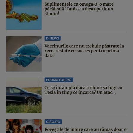
Suplimentele cu omega-3, o mare
păcăleală? Iată ce a descoperit un
studiu!
D:NEWS
Vaccinurile care nu trebuie păstrate la
rece, testate cu succes pentru prima
dată
PROMOTOR.RO
Ce se întâmplă dacă trebuie să fugi cu
Tesla în timp ce încarcă? Un atac...
CIAO.RO
Poveştile de iubire care au rămas doar o