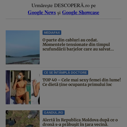
Urmărește DESCOPERĂ.ro pe
Google News
Google Showcase
și
MEDIAFAX
O parte din cabluri au cedat.
Momentele tensionate din timpul
scufundării barjelor care au salvat...
CE SE ÎNTÂMPLĂ DOCTORE
TOP 40 – Cele mai sexy femei din lume!
Ce dietă ține ocupanta primului loc
GANDUL.RO
Alertă în Republica Moldova după ce o
dronă s-a prăbușit în țara vecină.