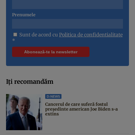
Prenumele
Sunt de acord cu
Politica de confidentialitate
*
Iți recomandăm
D:NEWS
Cancerul de care suferă fostul
președinte american Joe Biden s-a
extins