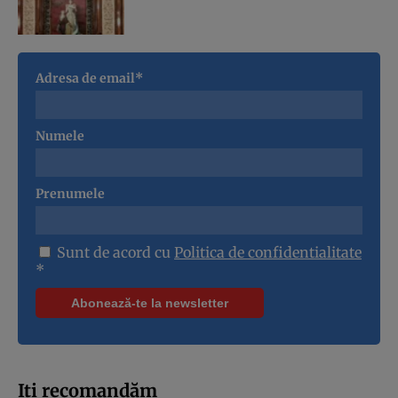
Adresa de email*
Numele
Prenumele
Sunt de acord cu
Politica de confidentialitate
*
Iți recomandăm