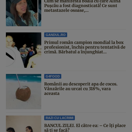
Cum se manifestă boala cu care Alina
Pușcău a fost diagnosticată! Ce sunt
metastazele osoase,...
GANDUL.RO
Primul român campion mondial la box
profesionist, închis pentru tentativă de
crimă. Bărbatul a înjunghiat...
G4FOOD
Românii au descoperit apa de cocos.
Vânzările au urcat cu 318%, vara
aceasta
RAZI CU LACRIMI
BANCUL ZILEI. El către ea: – Ce îți place
să ți se facă?