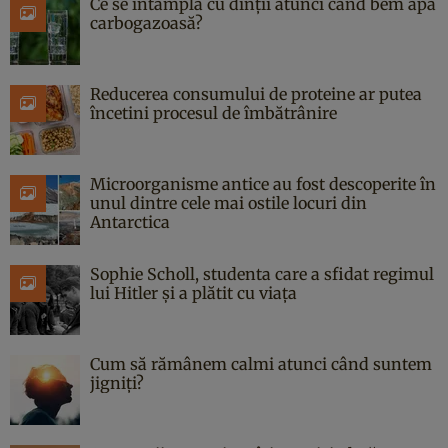
Ce se întâmplă cu dinții atunci când bem apă
carbogazoasă?
Reducerea consumului de proteine ar putea
încetini procesul de îmbătrânire
Microorganisme antice au fost descoperite în
unul dintre cele mai ostile locuri din
Antarctica
Sophie Scholl, studenta care a sfidat regimul
lui Hitler și a plătit cu viața
Cum să rămânem calmi atunci când suntem
jigniți?