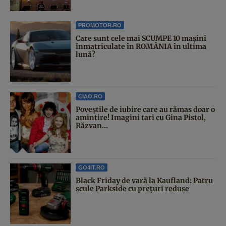
PROMOTOR.RO
Care sunt cele mai SCUMPE 10 mașini
înmatriculate în ROMÂNIA în ultima
lună?
CIAO.RO
Poveştile de iubire care au rămas doar o
amintire! Imagini tari cu Gina Pistol,
Răzvan...
GO4IT.RO
Black Friday de vară la Kaufland: Patru
scule Parkside cu prețuri reduse