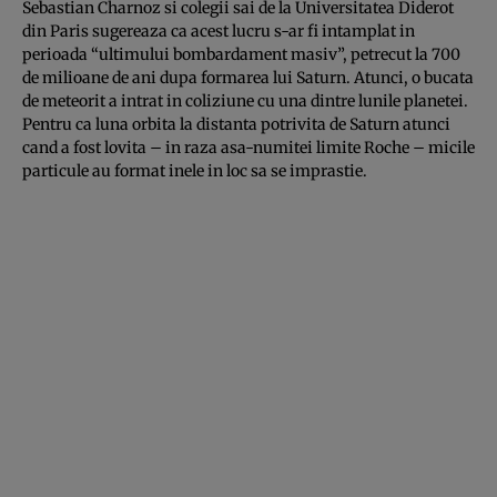
Sebastian Charnoz si colegii sai de la Universitatea Diderot
din Paris sugereaza ca acest lucru s-ar fi intamplat in
perioada “ultimului bombardament masiv”, petrecut la 700
de milioane de ani dupa formarea lui Saturn. Atunci, o bucata
de meteorit a intrat in coliziune cu una dintre lunile planetei.
Pentru ca luna orbita la distanta potrivita de Saturn atunci
cand a fost lovita – in raza asa-numitei limite Roche – micile
particule au format inele in loc sa se imprastie.