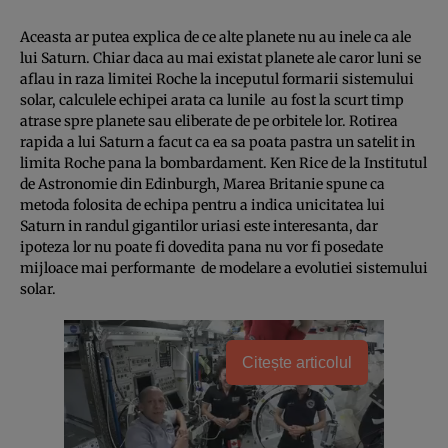
Aceasta ar putea explica de ce alte planete nu au inele ca ale
lui Saturn. Chiar daca au mai existat planete ale caror luni se
aflau in raza limitei Roche la inceputul formarii sistemului
solar, calculele echipei arata ca lunile au fost la scurt timp
atrase spre planete sau eliberate de pe orbitele lor. Rotirea
rapida a lui Saturn a facut ca ea sa poata pastra un satelit in
limita Roche pana la bombardament. Ken Rice de la Institutul
de Astronomie din Edinburgh, Marea Britanie spune ca
metoda folosita de echipa pentru a indica unicitatea lui
Saturn in randul gigantilor uriasi este interesanta, dar
ipoteza lor nu poate fi dovedita pana nu vor fi posedate
mijloace mai performante de modelare a evolutiei sistemului
solar.
Citește articolul