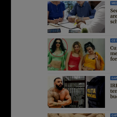
MED
Se
are
sc
CE 
Cu
me
for
GA
IRE
te
buc
G4