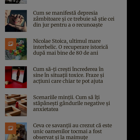
Cum se manifestă depresia
zâmbitoare și ce trebuie să știe cei
din jur pentru a o recunoaște
Nicolae Stoica, ultimul mare
interbelic. O recuperare istorică
după mai bine de 80 de ani
Cum să-ți crești încrederea în
sine în situații toxice. Fraze și
acțiuni care chiar te pot ajuta
Scenariile minții. Cum să îți
stăpânești gândurile negative și
anxietatea
Ceva ce savanții au crezut că este
unic oamenilor tocmai a fost
observat și la maimuțe