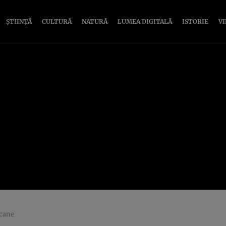
ȘTIINȚĂ
CULTURĂ
NATURĂ
LUMEA DIGITALĂ
ISTORIE
V
icane