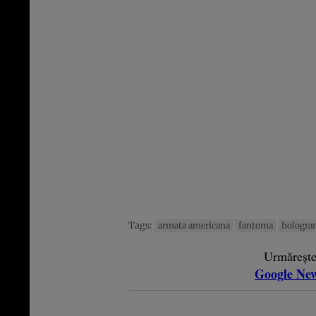
Tags:
armata americana
fantoma
hologra
Urmăreșt
Google Ne