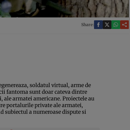
Share:
regenereaza, soldatul virtual, arme de
cii fantoma sunt doar cateva dintre
ri, ale armatei americane. Proiectele au
re portalurile private ale armatei,
id subiectul a numeroase dispute si