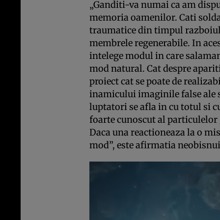
„Ganditi-va numai ca am dispun
memoria oamenilor. Cati soldat
traumatice din timpul razboiulu
membrele regenerabile. In ace
intelege modul in care salama
mod natural. Cat despre aparit
proiect cat se poate de realizab
inamicului imaginile false ale s
luptatori se afla in cu totul si 
foarte cunoscut al particulel
Daca una reactioneaza la o misc
mod”, este afirmatia neobisnu