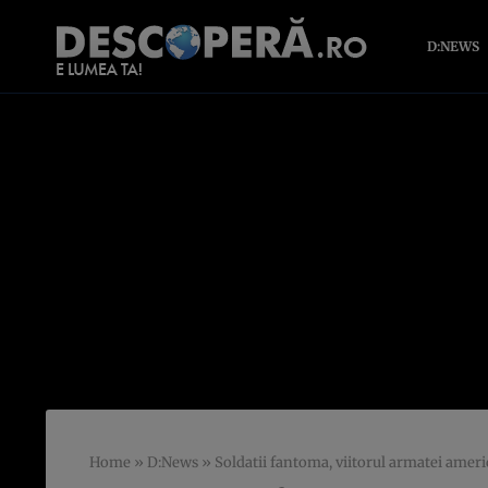
D:NEWS
Home
»
D:News
»
Soldatii fantoma, viitorul armatei amer