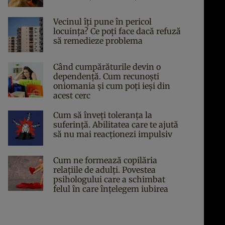
Vecinul îți pune în pericol
locuința? Ce poți face dacă refuză
să remedieze problema
Când cumpărăturile devin o
dependență. Cum recunoști
oniomania și cum poți ieși din
acest cerc
Cum să înveți toleranța la
suferință. Abilitatea care te ajută
să nu mai reacționezi impulsiv
Cum ne formează copilăria
relațiile de adulți. Povestea
psihologului care a schimbat
felul în care înțelegem iubirea