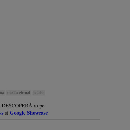
ma
mediu virtual
soldat
e DESCOPERĂ.ro pe
ws
Google Showcase
și