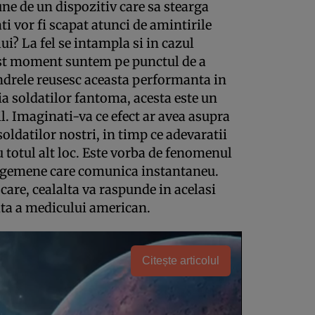
e de un dispozitiv care sa stearga
i vor fi scapat atunci de amintirile
i? La fel se intampla si in cazul
st moment suntem pe punctul de a
ndrele reusesc aceasta performanta in
ia soldatilor fantoma, acesta este un
il. Imaginati-va ce efect ar avea asupra
oldatilor nostri, in timp ce adevaratii
cu totul alt loc. Este vorba de fenomenul
or gemene care comunica instantaneu.
are, cealalta va raspunde in acelasi
ita a medicului american.
Citește articolul