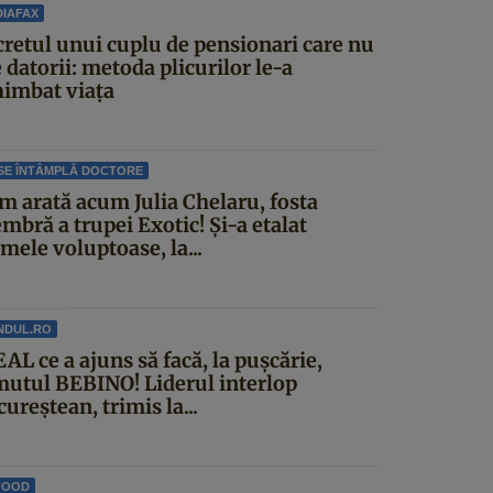
IAFAX
cretul unui cuplu de pensionari care nu
 datorii: metoda plicurilor le-a
himbat viața
SE ÎNTÂMPLĂ DOCTORE
m arată acum Julia Chelaru, fosta
mbră a trupei Exotic! Și-a etalat
mele voluptoase, la...
NDUL.RO
AL ce a ajuns să facă, la pușcărie,
mutul BEBINO! Liderul interlop
ureștean, trimis la...
FOOD