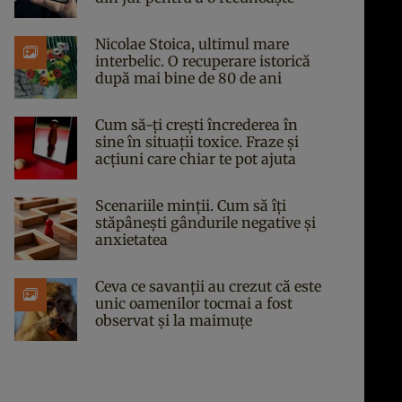
Nicolae Stoica, ultimul mare
interbelic. O recuperare istorică
după mai bine de 80 de ani
Cum să-ți crești încrederea în
sine în situații toxice. Fraze și
acțiuni care chiar te pot ajuta
Scenariile minții. Cum să îți
stăpânești gândurile negative și
anxietatea
Ceva ce savanții au crezut că este
unic oamenilor tocmai a fost
observat și la maimuțe