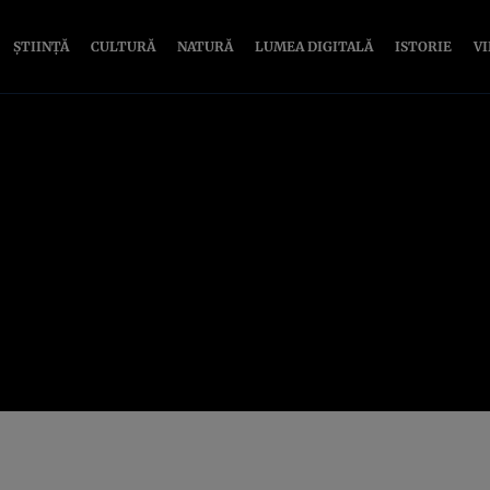
ȘTIINȚĂ
CULTURĂ
NATURĂ
LUMEA DIGITALĂ
ISTORIE
V