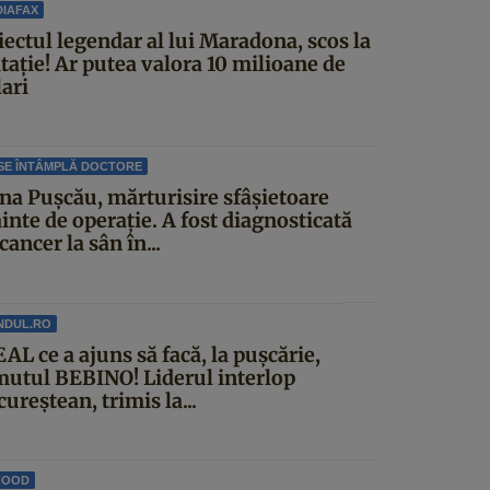
IAFAX
iectul legendar al lui Maradona, scos la
itație! Ar putea valora 10 milioane de
ari
SE ÎNTÂMPLĂ DOCTORE
ina Pușcău, mărturisire sfâșietoare
inte de operație. A fost diagnosticată
cancer la sân în...
NDUL.RO
AL ce a ajuns să facă, la pușcărie,
mutul BEBINO! Liderul interlop
ureștean, trimis la...
FOOD