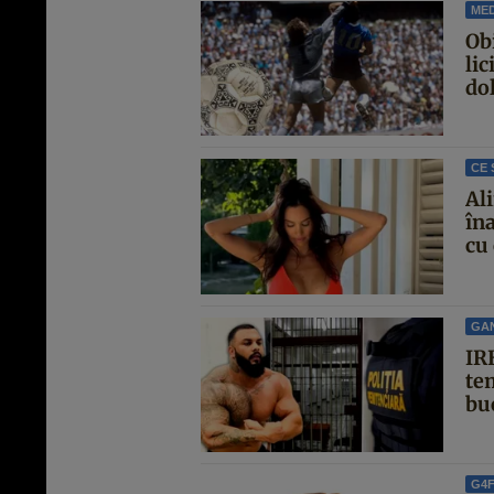
MED
Ob
lic
dol
CE 
Al
îna
cu 
GA
IRE
te
buc
G4