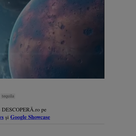
tequila
e DESCOPERĂ.ro pe
ws
Google Showcase
și