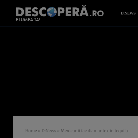
D:NEWS
Home
»
D:News
»
Mexicanii fac diamante din tequila