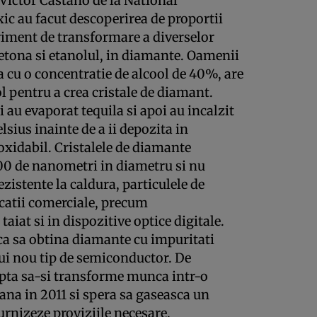
 Victor Castano de la National
c au facut descoperirea de proportii
riment de transformare a diverselor
etona si etanolul, in diamante. Oamenii
la cu o concentratie de alcool de 40%, are
ol pentru a crea cristale de diamant.
 au evaporat tequila si apoi au incalzit
lsius inainte de a ii depozita in
noxidabil. Cristalele de diamante
400 de nanometri in diametru si nu
zistente la caldura, particulele de
catii comerciale, precum
aiat si in dispozitive optice digitale.
a sa obtina diamante cu impuritati
nui nou tip de semiconductor. De
apta sa-si transforme munca intr-o
pana in 2011 si spera sa gaseasca un
furnizeze proviziile necesare.