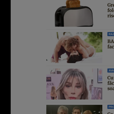
Gre
fol
ris
RAZ
BA
fa
AVA
Cu
făc
soa
PR