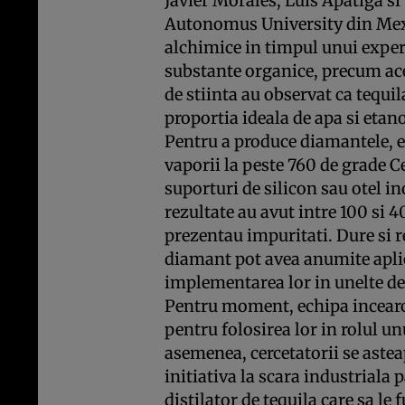
Javier Morales, Luis Apatiga si
Autonomus University din Mexi
alchimice in timpul unui expe
substante organice, precum ac
de stiinta au observat ca tequi
proportia ideala de apa si etan
Pentru a produce diamantele, ei
vaporii la peste 760 de grade Ce
suporturi de silicon sau otel i
rezultate au avut intre 100 si 
prezentau impuritati. Dure si re
diamant pot avea anumite apli
implementarea lor in unelte de t
Pentru moment, echipa incearc
pentru folosirea lor in rolul u
asemenea, cercetatorii se aste
initiativa la scara industriala 
distilator de tequila care sa le 