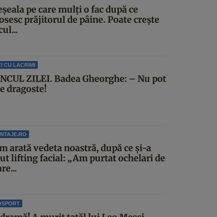
șeala pe care mulți o fac după ce
osesc prăjitorul de pâine. Poate crește
cul...
I CU LACRIMI
NCUL ZILEI. Badea Gheorghe: – Nu pot
ce dragoste!
NTAJE.RO
m arată vedeta noastră, după ce și-a
ut lifting facial: „Am purtat ochelari de
re...
OSPORT