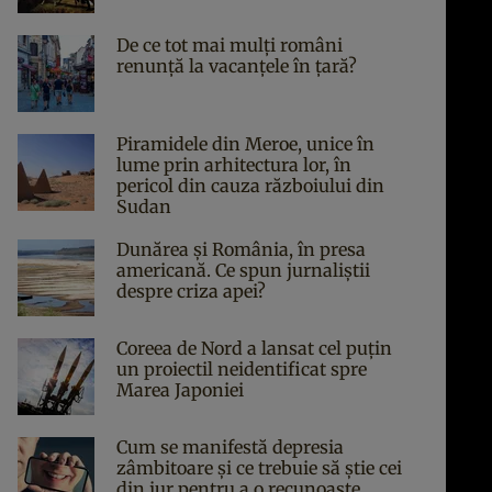
De ce tot mai mulți români
renunță la vacanțele în țară?
Piramidele din Meroe, unice în
lume prin arhitectura lor, în
pericol din cauza războiului din
Sudan
Dunărea și România, în presa
americană. Ce spun jurnaliștii
despre criza apei?
Coreea de Nord a lansat cel puțin
un proiectil neidentificat spre
Marea Japoniei
Cum se manifestă depresia
zâmbitoare și ce trebuie să știe cei
din jur pentru a o recunoaște