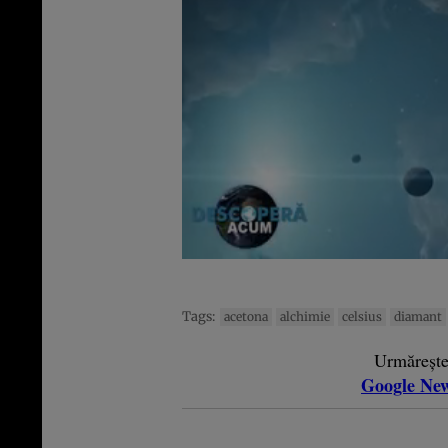
Tags:
acetona
alchimie
celsius
diamant
Urmăreșt
Google Ne