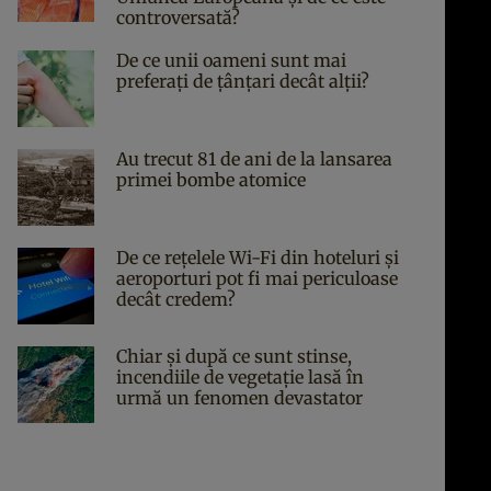
controversată?
De ce unii oameni sunt mai
preferați de țânțari decât alții?
Au trecut 81 de ani de la lansarea
primei bombe atomice
De ce rețelele Wi-Fi din hoteluri și
aeroporturi pot fi mai periculoase
decât credem?
Chiar și după ce sunt stinse,
incendiile de vegetație lasă în
urmă un fenomen devastator