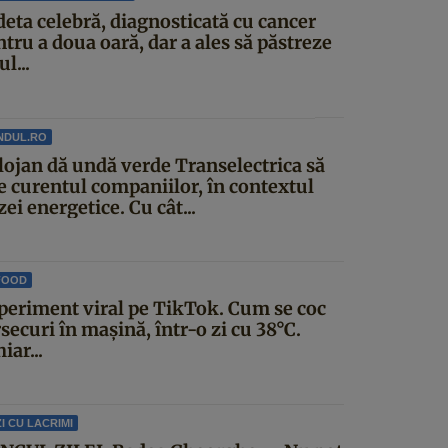
deta celebră, diagnosticată cu cancer
tru a doua oară, dar a ales să păstreze
ul...
NDUL.RO
lojan dă undă verde Transelectrica să
ie curentul companiilor, în contextul
zei energetice. Cu cât...
FOOD
periment viral pe TikTok. Cum se coc
securi în mașină, într-o zi cu 38°C.
iar...
I CU LACRIMI