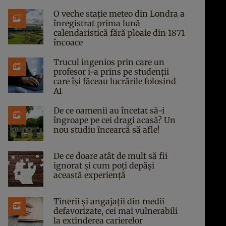
O veche stație meteo din Londra a
înregistrat prima lună
calendaristică fără ploaie din 1871
încoace
Trucul ingenios prin care un
profesor i-a prins pe studenții
care își făceau lucrările folosind
AI
De ce oamenii au încetat să-i
îngroape pe cei dragi acasă? Un
nou studiu încearcă să afle!
De ce doare atât de mult să fii
ignorat și cum poți depăși
această experiență
Tinerii și angajații din medii
defavorizate, cei mai vulnerabili
la extinderea carierelor