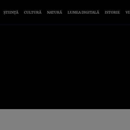
ȘTIINȚĂ
CULTURĂ
NATURĂ
LUMEA DIGITALĂ
ISTORIE
V