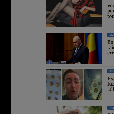
Ve
pen
tot
GA
Bo
ta
cri
G4
Ex
fur
„Ch
RAZ