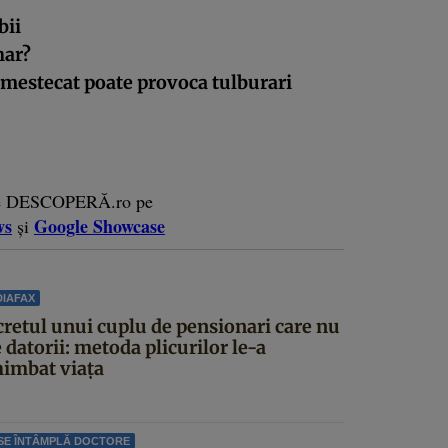
bii
har?
 mestecat poate provoca tulburari
e DESCOPERĂ.ro pe
ws
Google Showcase
și
IAFAX
cretul unui cuplu de pensionari care nu
 datorii: metoda plicurilor le-a
himbat viața
SE ÎNTÂMPLĂ DOCTORE