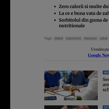
Zero calorii si multe du
La ce e buna vata de za
Sorbitolul din guma de
nutritionale
Tags:
diabet
indulcitori
obezitate
zahar
Urmăreșt
Google Ne
MED
Se
are
sc
CE 