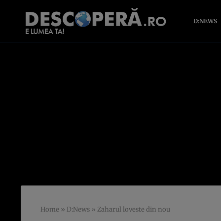
D:NEWS
Home
»
D:News
»
Zaharul loveste din nou