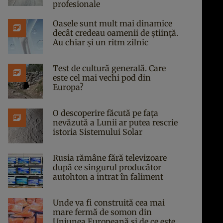
profesionale
Oasele sunt mult mai dinamice
decât credeau oamenii de știință.
Au chiar și un ritm zilnic
Test de cultură generală. Care
este cel mai vechi pod din
Europa?
O descoperire făcută pe fața
nevăzută a Lunii ar putea rescrie
istoria Sistemului Solar
Rusia rămâne fără televizoare
după ce singurul producător
autohton a intrat în faliment
Unde va fi construită cea mai
mare fermă de somon din
Uniunea Europeană și de ce este