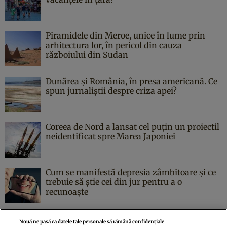
Piramidele din Meroe, unice în lume prin
arhitectura lor, în pericol din cauza
războiului din Sudan
Dunărea și România, în presa americană. Ce
spun jurnaliștii despre criza apei?
Coreea de Nord a lansat cel puțin un proiectil
neidentificat spre Marea Japoniei
Cum se manifestă depresia zâmbitoare și ce
trebuie să știe cei din jur pentru a o
recunoaște
Nouă ne pasă ca datele tale personale să rămână confidențiale