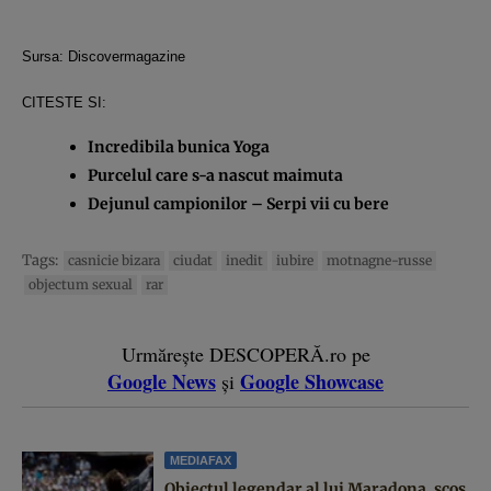
Sursa:
Discovermagazine
CITESTE SI:
Incredibila bunica Yoga
Purcelul care s-a nascut maimuta
Dejunul campionilor – Serpi vii cu bere
Tags:
casnicie bizara
ciudat
inedit
iubire
motnagne-russe
objectum sexual
rar
Urmărește DESCOPERĂ.ro pe
Google News
Google Showcase
și
MEDIAFAX
Obiectul legendar al lui Maradona, scos