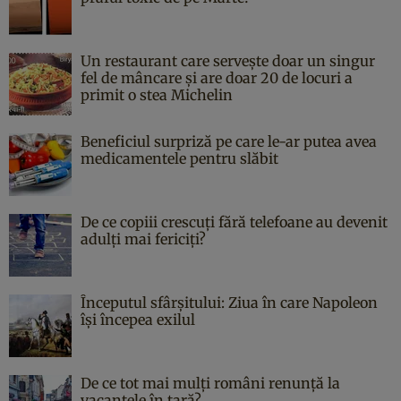
Un restaurant care servește doar un singur
fel de mâncare și are doar 20 de locuri a
primit o stea Michelin
Beneficiul surpriză pe care le-ar putea avea
medicamentele pentru slăbit
De ce copiii crescuți fără telefoane au devenit
adulți mai fericiți?
Începutul sfârşitului: Ziua în care Napoleon
îşi începea exilul
De ce tot mai mulți români renunță la
vacanțele în țară?