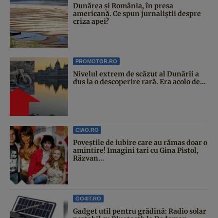
Dunărea și România, în presa
americană. Ce spun jurnaliștii despre
criza apei?
PROMOTOR.RO
Nivelul extrem de scăzut al Dunării a
dus la o descoperire rară. Era acolo de...
CIAO.RO
Poveştile de iubire care au rămas doar o
amintire! Imagini tari cu Gina Pistol,
Răzvan...
GO4IT.RO
Gadget util pentru grădină: Radio solar