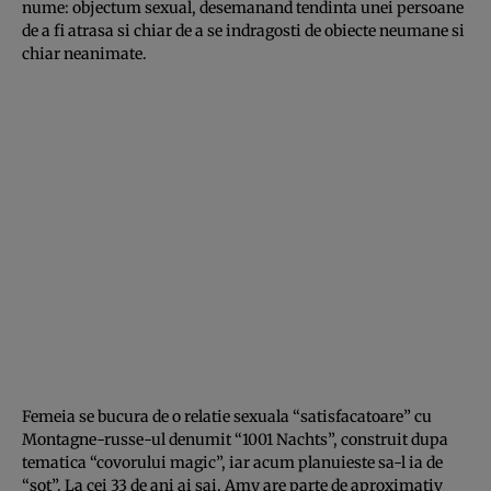
nume: objectum sexual, desemanand tendinta unei persoane
de a fi atrasa si chiar de a se indragosti de obiecte neumane si
chiar neanimate.
Femeia se bucura de o relatie sexuala “satisfacatoare” cu
Montagne-russe-ul denumit “1001 Nachts”, construit dupa
tematica “covorului magic”, iar acum planuieste sa-l ia de
“sot”. La cei 33 de ani ai sai, Amy are parte de aproximativ