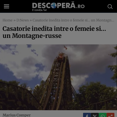
Home
»
D:News
»
Casatorie inedita intre o femeie si… un Montagne-russe
Casatorie inedita intre o femeie si…
un Montagne-russe
Marius Comper