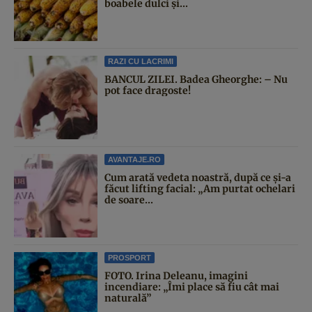
boabele dulci și...
RAZI CU LACRIMI
BANCUL ZILEI. Badea Gheorghe: – Nu
pot face dragoste!
AVANTAJE.RO
Cum arată vedeta noastră, după ce și-a
făcut lifting facial: „Am purtat ochelari
de soare...
PROSPORT
FOTO. Irina Deleanu, imagini
incendiare: „Îmi place să fiu cât mai
naturală”