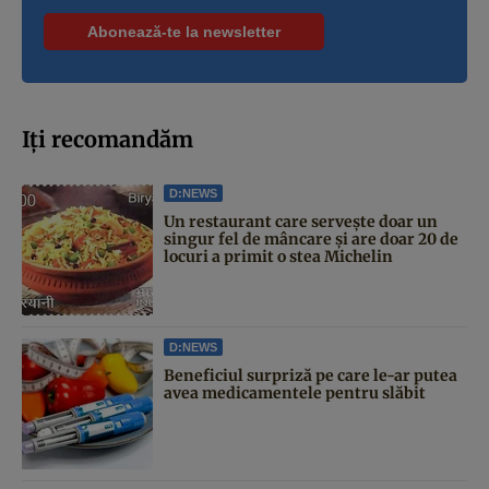
Iți recomandăm
D:NEWS
Un restaurant care servește doar un
singur fel de mâncare și are doar 20 de
locuri a primit o stea Michelin
D:NEWS
Beneficiul surpriză pe care le-ar putea
avea medicamentele pentru slăbit