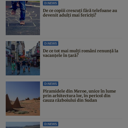
D:NEWS
De ce copiii crescuți fără telefoane au
devenit adulți mai fericiți?
D:NEWS
De ce tot mai mulți români renunță la
vacanțele în țară?
D:NEWS
Piramidele din Meroe, unice în lume
prin arhitectura lor, în pericol din
cauza războiului din Sudan
D:NEWS