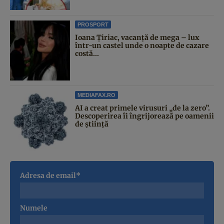
PROSPORT
Ioana Țiriac, vacanță de mega – lux
într-un castel unde o noapte de cazare
costă...
MEDIAFAX.RO
AI a creat primele virusuri „de la zero”.
Descoperirea îi îngrijorează pe oamenii
de știință
Adresa de email*
Numele