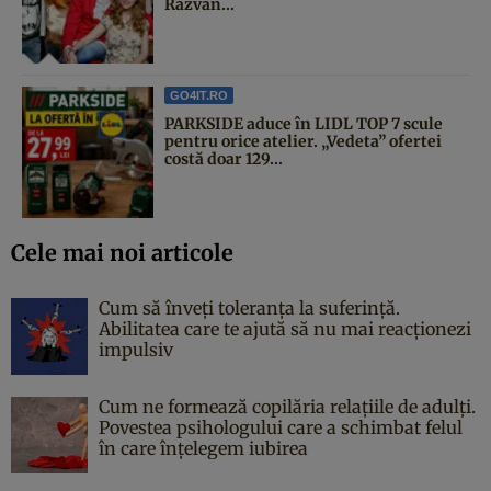
Răzvan...
GO4IT.RO
PARKSIDE aduce în LIDL TOP 7 scule
pentru orice atelier. „Vedeta” ofertei
costă doar 129...
Cele mai noi articole
Cum să înveți toleranța la suferință.
Abilitatea care te ajută să nu mai reacționezi
impulsiv
Cum ne formează copilăria relațiile de adulți.
Povestea psihologului care a schimbat felul
în care înțelegem iubirea