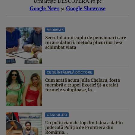
Urmărește DESCOPERĂ.ro pe
Google News
Google Showcase
și
MEDIAFAX
Secretul unui cuplu de pensionari care
nu are datorii: metoda plicurilor le-a
schimbat viața
CE SE ÎNTÂMPLĂ DOCTORE
Cum arată acum Julia Chelaru, fosta
membră a trupei Exotic! Și-a etalat
formele voluptoase, la...
GANDUL.RO
Un politician de top din Libia a dat în
judecată Poliția de Frontieră din
România...