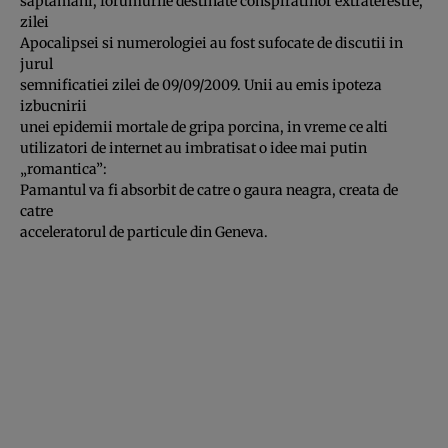
saptamani, forumurile destinate conspiratiilor extraterestre,
zilei
Apocalipsei si numerologiei au fost sufocate de discutii in
jurul
semnificatiei zilei de 09/09/2009. Unii au emis ipoteza
izbucnirii
unei epidemii mortale de gripa porcina, in vreme ce alti
utilizatori de internet au imbratisat o idee mai putin
„romantica”:
Pamantul va fi absorbit de catre o gaura neagra, creata de
catre
acceleratorul de particule din Geneva.