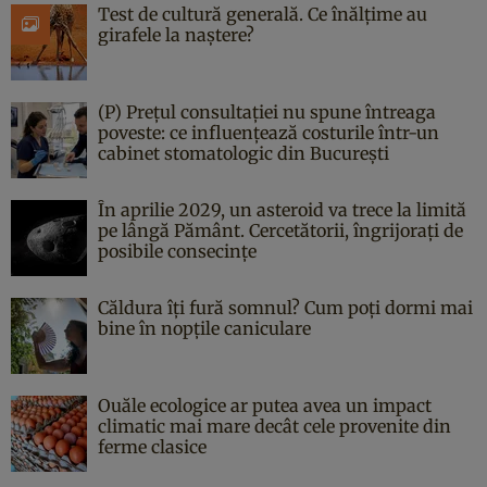
Test de cultură generală. Ce înălțime au
girafele la naștere?
(P) Prețul consultației nu spune întreaga
poveste: ce influențează costurile într-un
cabinet stomatologic din București
În aprilie 2029, un asteroid va trece la limită
pe lângă Pământ. Cercetătorii, îngrijorați de
posibile consecințe
Căldura îți fură somnul? Cum poți dormi mai
bine în nopțile caniculare
Ouăle ecologice ar putea avea un impact
climatic mai mare decât cele provenite din
ferme clasice