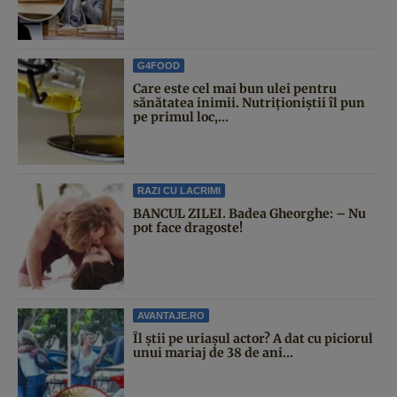
G4FOOD
Care este cel mai bun ulei pentru
sănătatea inimii. Nutriționiștii îl pun
pe primul loc,...
RAZI CU LACRIMI
BANCUL ZILEI. Badea Gheorghe: – Nu
pot face dragoste!
AVANTAJE.RO
Îl știi pe uriașul actor? A dat cu piciorul
unui mariaj de 38 de ani...