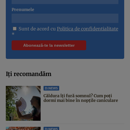
Prenumele
Sunt de acord cu
Politica de confidentialitate
*
Iți recomandăm
D:NEWS
Căldura îți fură somnul? Cum poți
dormi mai bine în nopțile caniculare
D:NEWS