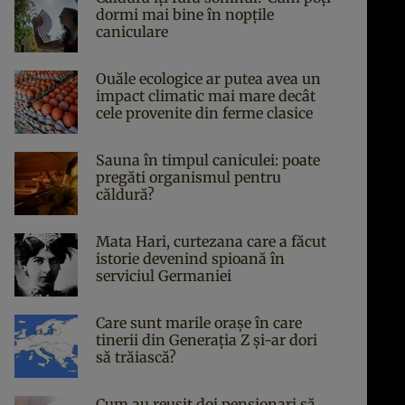
dormi mai bine în nopțile
caniculare
Ouăle ecologice ar putea avea un
impact climatic mai mare decât
cele provenite din ferme clasice
Sauna în timpul caniculei: poate
pregăti organismul pentru
căldură?
Mata Hari, curtezana care a făcut
istorie devenind spioană în
serviciul Germaniei
Care sunt marile orașe în care
tinerii din Generația Z și-ar dori
să trăiască?
Cum au reușit doi pensionari să