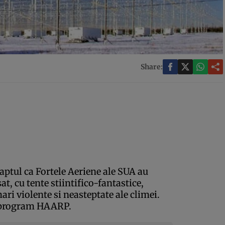
Share:
faptul ca Fortele Aeriene ale SUA au
t, cu tente stiintifico-fantastice,
ri violente si neasteptate ale climei.
l program HAARP.