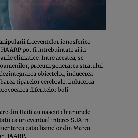
anipularii frecventelor ionosferice
e HAARP pot fi intrebuintate si in
rile climatice. Intre acestea, se
oamenilor, precum generarea stratului
 dezintegrarea obiectelor, inducerea
area tiparelor cerebrale, inducerea
ovocarea diferitelor boli
re din Haiti au nascut chiar unele
atii ca un eventual interes SUA in
nfluentarea cataclismelor din Marea
lor HAARP.