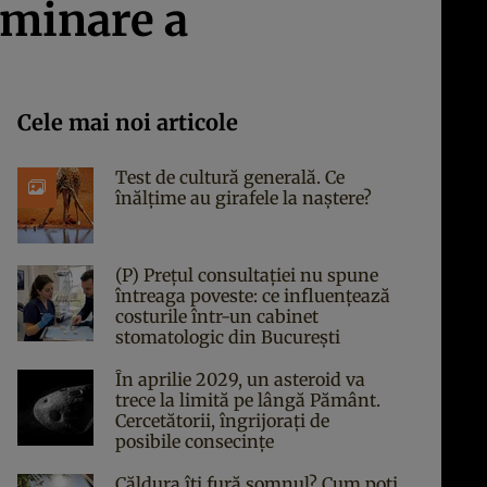
ominare a
Cele mai noi articole
Test de cultură generală. Ce
înălțime au girafele la naștere?
(P) Prețul consultației nu spune
întreaga poveste: ce influențează
costurile într-un cabinet
stomatologic din București
În aprilie 2029, un asteroid va
trece la limită pe lângă Pământ.
Cercetătorii, îngrijorați de
posibile consecințe
Căldura îți fură somnul? Cum poți