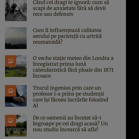
Când cei dragi te ignoră: cum să
scapi de anxietate fără să devii
rece sau defensiv
Cum îi influențează calitatea
aerului pe pacienții cu artrită
reumatoidă?
O veche stație meteo din Londra a
înregistrat prima lună
calendaristică fără ploaie din 1871
încoace
Trucul ingenios prin care un
profesor i-a prins pe studenții
care își făceau lucrările folosind
AI
De ce oamenii au încetat să-i
îngroape pe cei dragi acasă? Un
nou studiu încearcă să afle!