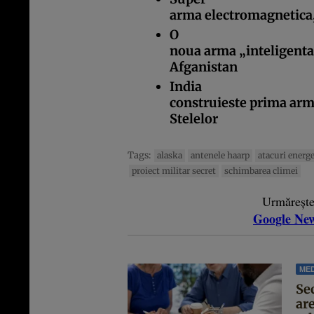
arma electromagnetica, 
O
noua arma „inteligenta”
Afganistan
India
construieste prima ar
Stelelor
Tags:
alaska
antenele haarp
atacuri energe
proiect militar secret
schimbarea climei
Urmăreșt
Google Ne
MED
Se
are