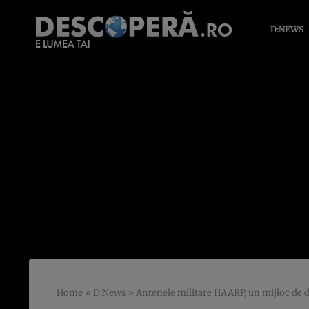
D:NEWS
Home
»
D:News
»
Antenele militare HAARP, un mijloc de 