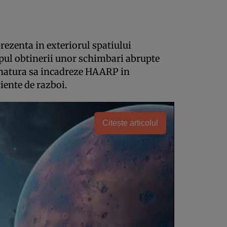
rezenta in exteriorul spatiului
opul obtinerii unor schimbari abrupte
e natura sa incadreze HAARP in
iente de razboi.
Citește articolul