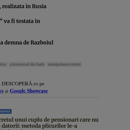
realizata in Rusia
 va fi testata in
ma demna de Razboiul
tice
cutremurul din haiti
manipularea vremii
e DESCOPERĂ.ro pe
ws
Google Showcase
și
IAFAX
cretul unui cuplu de pensionari care nu
 datorii: metoda plicurilor le-a