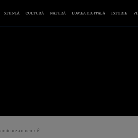
ȘTIINȚĂ
CULTURĂ
NATURĂ
LUMEA DIGITALĂ
ISTORIE
V
dominare a omenirii?