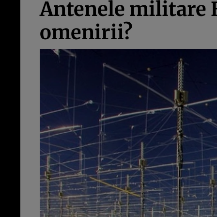
Antenele militare
omenirii?