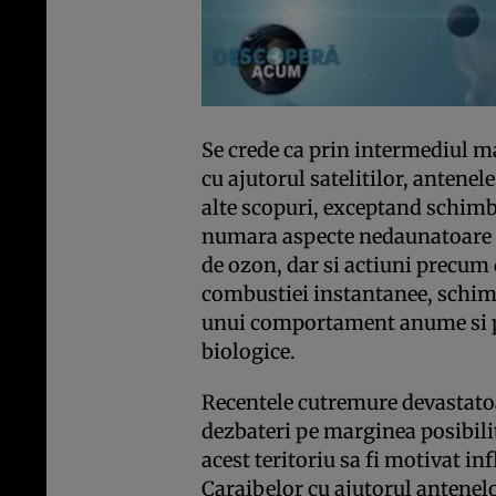
Se crede ca prin intermediul m
cu ajutorul satelitilor, antenel
alte scopuri, exceptand schimba
numara aspecte nedaunatoare 
de ozon, dar si actiuni precum
combustiei instantanee, schimb
unui comportament anume si pr
biologice.
Recentele cutremure devastatoa
dezbateri pe marginea posibilit
acest teritoriu sa fi motivat i
Caraibelor cu ajutorul antene