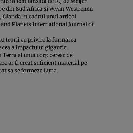
nice a fost lansata de R.J de Meijer
pe din Sud Africa si W.van Westrenen
 Olanda in cadrul unui articol
 and Planets International Journal of
ru teorii cu privire la formarea
e cea a impactului gigantic.
 Terra al unui corp ceresc de
re ar fi creat suficient material pe
ncat sa se formeze Luna.