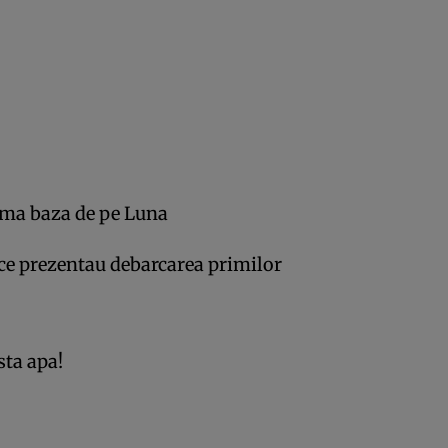
ima baza de pe Luna
 ce prezentau debarcarea primilor
sta apa!