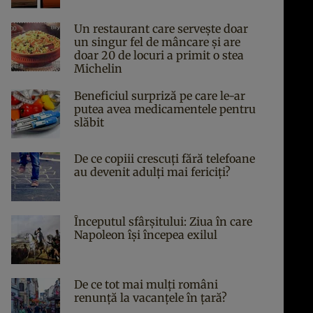
Un restaurant care servește doar
un singur fel de mâncare și are
doar 20 de locuri a primit o stea
Michelin
Beneficiul surpriză pe care le-ar
putea avea medicamentele pentru
slăbit
De ce copiii crescuți fără telefoane
au devenit adulți mai fericiți?
Începutul sfârşitului: Ziua în care
Napoleon îşi începea exilul
De ce tot mai mulți români
renunță la vacanțele în țară?