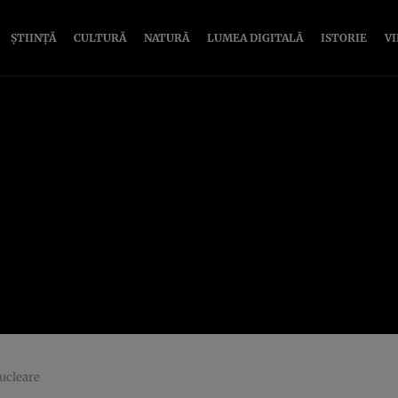
ȘTIINȚĂ
CULTURĂ
NATURĂ
LUMEA DIGITALĂ
ISTORIE
V
ucleare