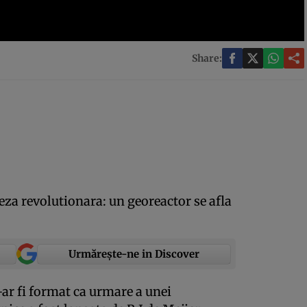
Share:
teza revolutionara: un georeactor se afla
Urmărește-ne in Discover
ar fi format ca urmare a unei