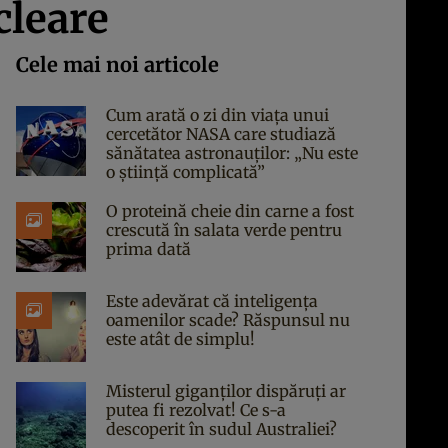
cleare
Cele mai noi articole
Cum arată o zi din viața unui
cercetător NASA care studiază
sănătatea astronauților: „Nu este
o știință complicată”
O proteină cheie din carne a fost
crescută în salata verde pentru
prima dată
Este adevărat că inteligența
oamenilor scade? Răspunsul nu
este atât de simplu!
Misterul giganților dispăruți ar
putea fi rezolvat! Ce s-a
descoperit în sudul Australiei?