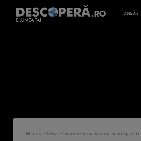
D:NEWS
Home
»
D:News
»
Luna s-a format in urma unei explozii n