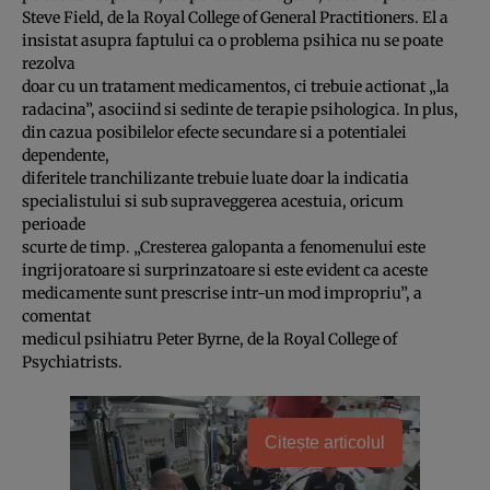
Steve Field, de la Royal College of General Practitioners. El a
insistat asupra faptului ca o problema psihica nu se poate
rezolva
doar cu un tratament medicamentos, ci trebuie actionat „la
radacina”, asociind si sedinte de terapie psihologica. In plus,
din cazua posibilelor efecte secundare si a potentialei
dependente,
diferitele tranchilizante trebuie luate doar la indicatia
specialistului si sub supraveggerea acestuia, oricum
perioade
scurte de timp. „Cresterea galopanta a fenomenului este
ingrijoratoare si surprinzatoare si este evident ca aceste
medicamente sunt prescrise intr-un mod impropriu”, a
comentat
medicul psihiatru Peter Byrne, de la Royal College of
Psychiatrists.
Citește articolul