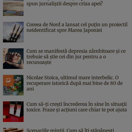
spun jurnaliștii despre criza apei?
Coreea de Nord a lansat cel puțin un proiectil
neidentificat spre Marea Japoniei
Cum se manifestă depresia zâmbitoare și ce
trebuie să știe cei din jur pentru a o
recunoaște
Nicolae Stoica, ultimul mare interbelic. O
recuperare istorică după mai bine de 80 de
ani
Cum să-ți crești încrederea în sine în situații
toxice. Fraze și acțiuni care chiar te pot ajuta
Scenariile minții. Cum să îți stăpânești