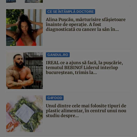
CE SE ÎNTÂMPLĂ DOCTORE
Alina Pușcău, mărturisire sfâșietoare
înainte de operație. A fost
diagnosticată cu cancer la sân în...
GANDUL.RO
IREAL ce a ajuns să facă, la pușcărie,
temutul BEBINO! Liderul interlop
bucureștean, trimis la...
G4FOOD
Unul dintre cele mai folosite tipuri de
plastic alimentar, în centrul unui nou
studiu despre...