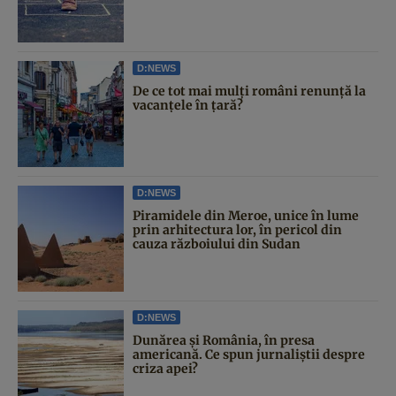
D:NEWS
De ce tot mai mulți români renunță la
vacanțele în țară?
D:NEWS
Piramidele din Meroe, unice în lume
prin arhitectura lor, în pericol din
cauza războiului din Sudan
D:NEWS
Dunărea și România, în presa
americană. Ce spun jurnaliștii despre
criza apei?