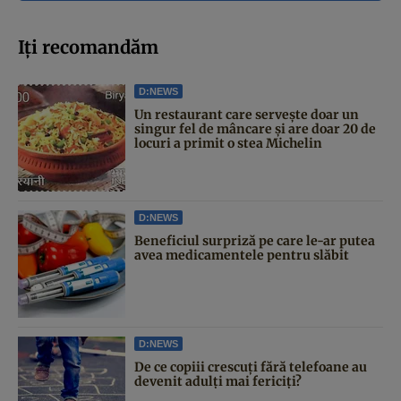
Iți recomandăm
D:NEWS
Un restaurant care servește doar un
singur fel de mâncare și are doar 20 de
locuri a primit o stea Michelin
D:NEWS
Beneficiul surpriză pe care le-ar putea
avea medicamentele pentru slăbit
D:NEWS
De ce copiii crescuți fără telefoane au
devenit adulți mai fericiți?