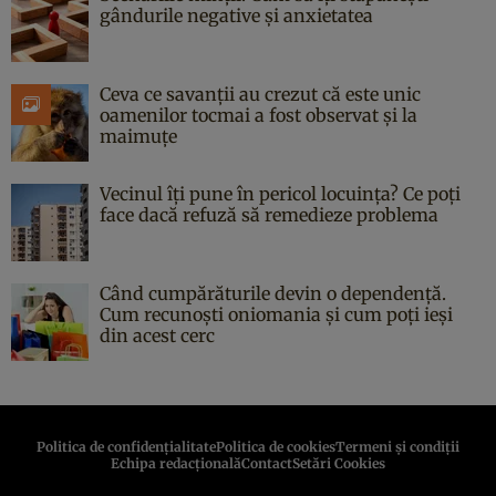
gândurile negative și anxietatea
Ceva ce savanții au crezut că este unic
oamenilor tocmai a fost observat și la
maimuțe
Vecinul îți pune în pericol locuința? Ce poți
face dacă refuză să remedieze problema
Când cumpărăturile devin o dependență.
Cum recunoști oniomania și cum poți ieși
din acest cerc
Politica de confidenţialitate
Politica de cookies
Termeni şi condiţii
Echipa redacțională
Contact
Setări Cookies