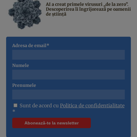
AI a creat primele virusuri „de la zero”.
Descoperirea îi îngrijorează pe oamenii
de știință
Adresa de email*
Numele
Prenumele
Sunt de acord cu
Politica de confidentialitate
*