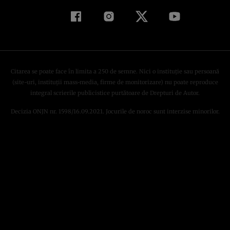
Citarea se poate face în limita a 250 de semne. Nici o instituţie sau persoană
(site-uri, instituţii mass-media, firme de monitorizare) nu poate reproduce
integral scrierile publicistice purtătoare de Drepturi de Autor.
Decizia ONJN nr. 1598/16.09.2021. Jocurile de noroc sunt interzise minorilor.