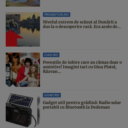
PROMOTOR.RO
Nivelul extrem de scăzut al Dunării a
dus la o descoperire rară. Era acolo de...
CIAO.RO
Poveştile de iubire care au rămas doar o
amintire! Imagini tari cu Gina Pistol,
Răzvan...
GO4IT.RO
Gadget util pentru grădină: Radio solar
portabil cu Bluetooth la Dedeman