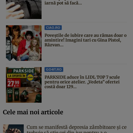
iarnă pot să facă...
CIAO.RO
Poveştile de iubire care au rămas doar o
amintire! Imagini tari cu Gina Pistol,
Răzvan...
GO4IT.RO
PARKSIDE aduce în LIDL TOP 7 scule
pentru orice atelier. „Vedeta” ofertei
costă doar 129...
Cele mai noi articole
Cum se manifestă depresia zâmbitoare și ce
trebuie să știe cei din jur pentru a o