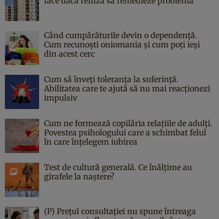
face dacă refuză să remedieze problema
Când cumpărăturile devin o dependență.
Cum recunoști oniomania și cum poți ieși
din acest cerc
Cum să înveți toleranța la suferință.
Abilitatea care te ajută să nu mai reacționezi
impulsiv
Cum ne formează copilăria relațiile de adulți.
Povestea psihologului care a schimbat felul
în care înțelegem iubirea
Test de cultură generală. Ce înălțime au
girafele la naștere?
(P) Prețul consultației nu spune întreaga