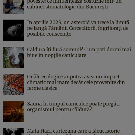
poveste: ce influențează costurile într-un
cabinet stomatologic din București
În aprilie 2029, un asteroid va trece la limită
pe lângă Pământ. Cercetătorii, îngrijorați de
posibile consecințe
Căldura îți fură somnul? Cum poți dormi mai
bine în nopțile caniculare
Ouăle ecologice ar putea avea un impact
climatic mai mare decât cele provenite din
ferme clasice
Sauna în timpul caniculei: poate pregăti
organismul pentru căldură?
Mata Hari, curtezana care a făcut istorie