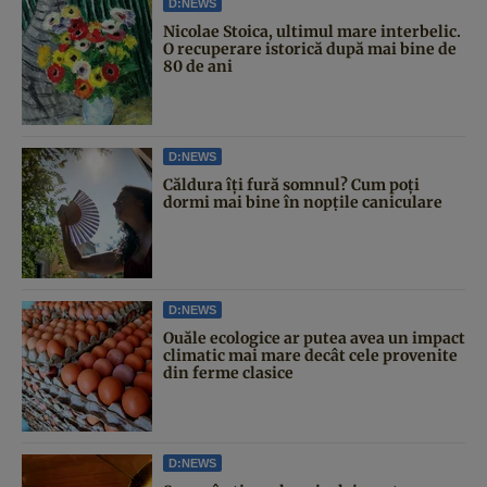
D:NEWS
Nicolae Stoica, ultimul mare interbelic.
O recuperare istorică după mai bine de
80 de ani
D:NEWS
Căldura îți fură somnul? Cum poți
dormi mai bine în nopțile caniculare
D:NEWS
Ouăle ecologice ar putea avea un impact
climatic mai mare decât cele provenite
din ferme clasice
D:NEWS