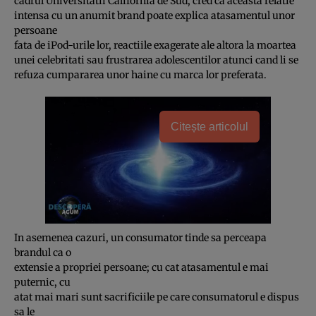
cadrul Universitatii California de Sud, cred ca aceasta relatie
intensa cu un anumit brand poate explica atasamentul unor
persoane
fata de iPod-urile lor, reactiile exagerate ale altora la moartea
unei celebritati sau frustrarea adolescentilor atunci cand li se
refuza cumpararea unor haine cu marca lor preferata.
Citește articolul
In asemenea cazuri, un consumator tinde sa perceapa
brandul ca o
extensie a propriei persoane; cu cat atasamentul e mai
puternic, cu
atat mai mari sunt sacrificiile pe care consumatorul e dispus
sa le