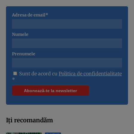
Adresa de email*
Numele
Prenumele
Sunt de acord cu
Politica de confidentialitate
*
Iți recomandăm