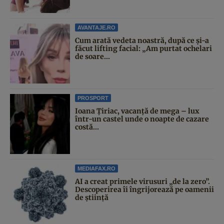
AVANTAJE.RO
Cum arată vedeta noastră, după ce și-a
făcut lifting facial: „Am purtat ochelari
de soare...
PROSPORT
Ioana Țiriac, vacanță de mega – lux
într-un castel unde o noapte de cazare
costă...
MEDIAFAX.RO
AI a creat primele virusuri „de la zero”.
Descoperirea îi îngrijorează pe oamenii
de știință