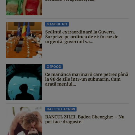
GANDUL.RO
Şedinţă extraordinară la Guvern.
Surprize pe ordinea de zi: în caz de
urgență, guvernul va...
G4FOOD
Ce mănâncă marinarii care petrec până
la 90 de zile într-un submarin. Cum
arată meniul...
RAZI CU LACRIMI
BANCUL ZILEI. Badea Gheorghe: – Nu
pot face dragoste!