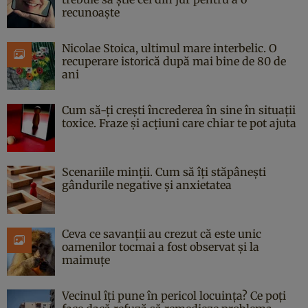
recunoaște
Nicolae Stoica, ultimul mare interbelic. O
recuperare istorică după mai bine de 80 de
ani
Cum să-ți crești încrederea în sine în situații
toxice. Fraze și acțiuni care chiar te pot ajuta
Scenariile minții. Cum să îți stăpânești
gândurile negative și anxietatea
Ceva ce savanții au crezut că este unic
oamenilor tocmai a fost observat și la
maimuțe
Vecinul îți pune în pericol locuința? Ce poți