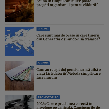
Sauna în timpul caniculei: poate
pregăti organismul pentru căldură?
D:NEWS
Care sunt marile orașe în care tinerii
din Generația Z și-ar dori să trăiască?
D:NEWS
Cum au reușit doi pensionari să aibă o
viață fără datorii? Metoda simplă care
face minuni
PROMOTOR.RO
2026: Care e presiunea corectă în
anvelope pe caniculă. Cauciucurile de