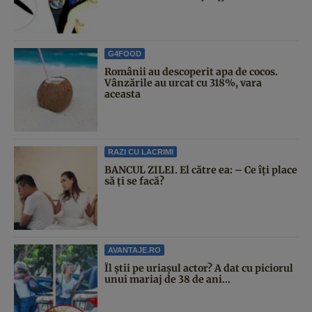
G4FOOD
Românii au descoperit apa de cocos.
Vânzările au urcat cu 318%, vara
aceasta
RAZI CU LACRIMI
BANCUL ZILEI. El către ea: – Ce îți place
să ți se facă?
AVANTAJE.RO
Îl știi pe uriașul actor? A dat cu piciorul
unui mariaj de 38 de ani...