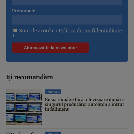
Prenumele
Sunt de acord cu
Politica de confidentialitate
*
Iți recomandăm
D:NEWS
Rusia rămâne fără televizoare după ce
singurul producător autohton a intrat
în faliment
D:NEWS