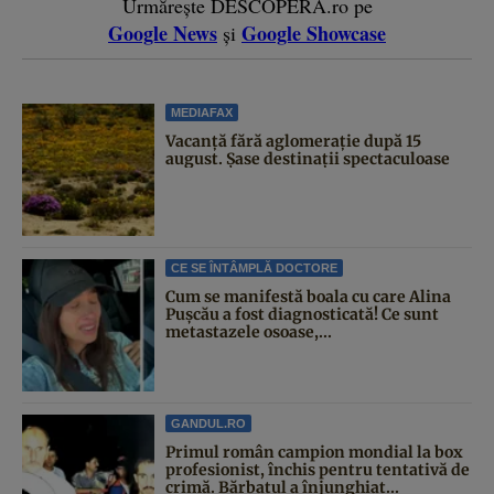
Urmărește DESCOPERĂ.ro pe
Google News
Google Showcase
și
MEDIAFAX
Vacanță fără aglomerație după 15
august. Șase destinații spectaculoase
CE SE ÎNTÂMPLĂ DOCTORE
Cum se manifestă boala cu care Alina
Pușcău a fost diagnosticată! Ce sunt
metastazele osoase,...
GANDUL.RO
Primul român campion mondial la box
profesionist, închis pentru tentativă de
crimă. Bărbatul a înjunghiat...