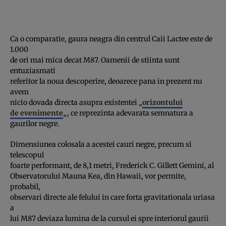
Ca o comparatie, gaura neagra din centrul Caii Lactee este de
1.000
de ori mai mica decat M87. Oamenii de stiinta sunt
entuziasmati
referitor la noua descoperire, deoarece pana in prezent nu
avem
nicio dovada directa asupra existentei „
orizontului
de evenimente
„, ce reprezinta adevarata semnatura a
gaurilor negre.
Dimensiunea colosala a acestei cauri negre, precum si
telescopul
foarte performant, de 8,1 metri, Frederick C. Gillett Gemini, al
Observatorului Mauna Kea, din Hawaii, vor permite,
probabil,
observari directe ale felului in care forta gravitationala uriasa
a
lui M87 deviaza lumina de la cursul ei spre interiorul gaurii