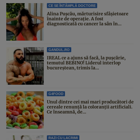
CE SE ÎNTÂMPLĂ DOCTORE
Alina Pușcău, mărturisire sfâșietoare
înainte de operație. A fost
diagnosticată cu cancer la sân în...
GANDUL.RO
IREAL ce a ajuns să facă, la pușcărie,
temutul BEBINO! Liderul interlop
bucureștean, trimis la...
G4FOOD
Unul dintre cei mai mari producători de
cereale renunță la coloranții artificiali.
Ce înseamnă, de...
RAZI CU LACRIMI