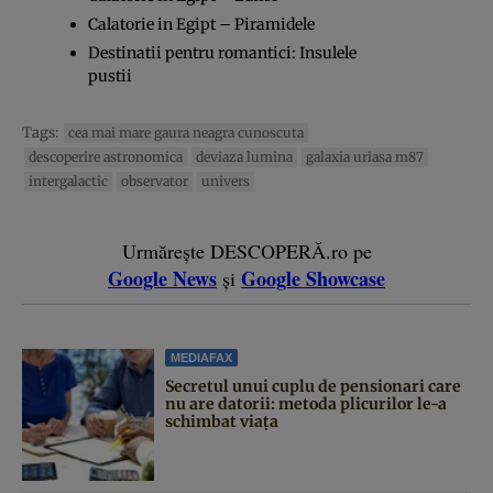
Calatorie in Egipt – Piramidele
Destinatii pentru romantici: Insulele
pustii
Tags:
cea mai mare gaura neagra cunoscuta
descoperire astronomica
deviaza lumina
galaxia uriasa m87
intergalactic
observator
univers
Urmărește DESCOPERĂ.ro pe
Google News
Google Showcase
și
MEDIAFAX
Secretul unui cuplu de pensionari care
nu are datorii: metoda plicurilor le-a
schimbat viața