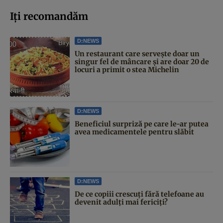
Iți recomandăm
D:NEWS
Un restaurant care servește doar un
singur fel de mâncare și are doar 20 de
locuri a primit o stea Michelin
D:NEWS
Beneficiul surpriză pe care le-ar putea
avea medicamentele pentru slăbit
D:NEWS
De ce copiii crescuți fără telefoane au
devenit adulți mai fericiți?