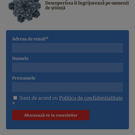
Descoperirea îi îngrijorează pe oamenii
de știință
Adresa de email*
Numele
Prenumele
Sunt de acord cu
Politica de confidentialitate
*