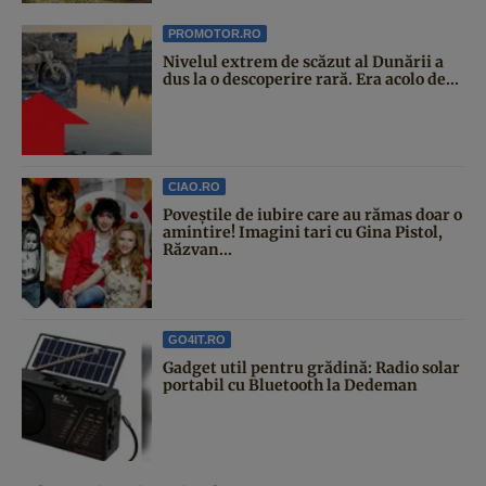
PROMOTOR.RO
Nivelul extrem de scăzut al Dunării a
dus la o descoperire rară. Era acolo de...
CIAO.RO
Poveştile de iubire care au rămas doar o
amintire! Imagini tari cu Gina Pistol,
Răzvan...
GO4IT.RO
Gadget util pentru grădină: Radio solar
portabil cu Bluetooth la Dedeman