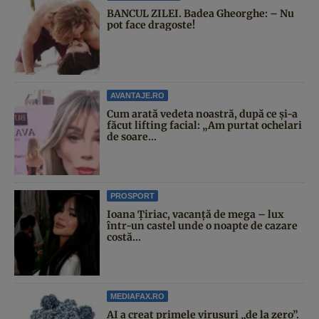
BANCUL ZILEI. Badea Gheorghe: – Nu
pot face dragoste!
AVANTAJE.RO
Cum arată vedeta noastră, după ce și-a
făcut lifting facial: „Am purtat ochelari
de soare...
PROSPORT
Ioana Țiriac, vacanță de mega – lux
într-un castel unde o noapte de cazare
costă...
MEDIAFAX.RO
AI a creat primele virusuri „de la zero”.