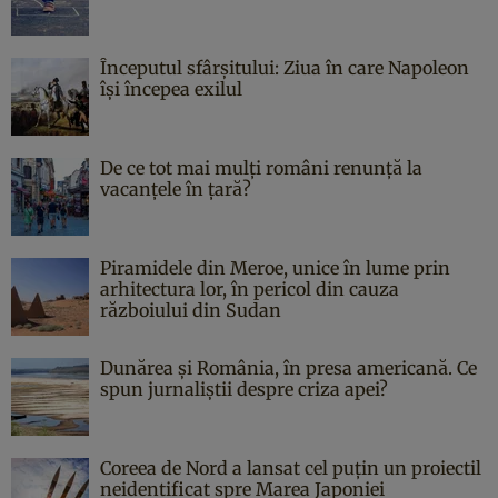
Începutul sfârşitului: Ziua în care Napoleon
îşi începea exilul
De ce tot mai mulți români renunță la
vacanțele în țară?
Piramidele din Meroe, unice în lume prin
arhitectura lor, în pericol din cauza
războiului din Sudan
Dunărea și România, în presa americană. Ce
spun jurnaliștii despre criza apei?
Coreea de Nord a lansat cel puțin un proiectil
neidentificat spre Marea Japoniei