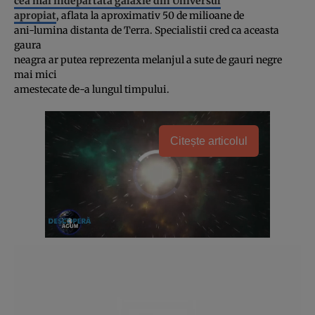
cea mai indepartata galaxie din Universul
apropiat
, aflata la aproximativ 50 de milioane de
ani-lumina distanta de Terra. Specialistii cred ca aceasta
gaura
neagra ar putea reprezenta melanjul a sute de gauri negre
mai mici
amestecate de-a lungul timpului.
Citește articolul