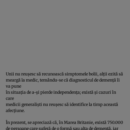
Unii nu reuşesc să recunoască simptomele bolii, alţii ezită să
meargă la medic, temându-se că diagnosticul de demenţă îi
va pune
în situaţia de a-şi pierde independenţa; există şi cazuri în
care
medicii generalişti nu reuşesc să identifice la timp această
afecţiune.
În prezent, se apreciază că, în Marea Britanie, există 750.000
de persoane care suferă de o formă sau alta de demenţă, iar