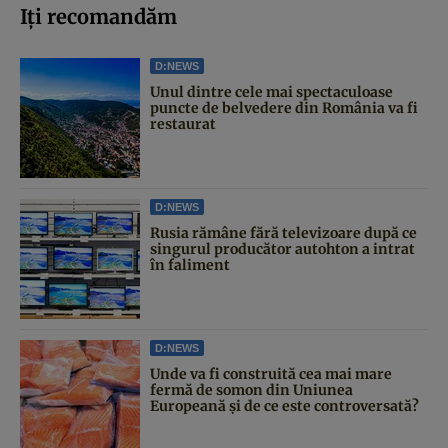
Iți recomandăm
D:NEWS
Unul dintre cele mai spectaculoase
puncte de belvedere din România va fi
restaurat
D:NEWS
Rusia rămâne fără televizoare după ce
singurul producător autohton a intrat
în faliment
D:NEWS
Unde va fi construită cea mai mare
fermă de somon din Uniunea
Europeană și de ce este controversată?