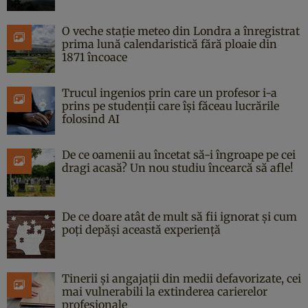
O veche stație meteo din Londra a înregistrat
prima lună calendaristică fără ploaie din
1871 încoace
Trucul ingenios prin care un profesor i-a
prins pe studenții care își făceau lucrările
folosind AI
De ce oamenii au încetat să-i îngroape pe cei
dragi acasă? Un nou studiu încearcă să afle!
De ce doare atât de mult să fii ignorat și cum
poți depăși această experiență
Tinerii și angajații din medii defavorizate, cei
mai vulnerabili la extinderea carierelor
profesionale