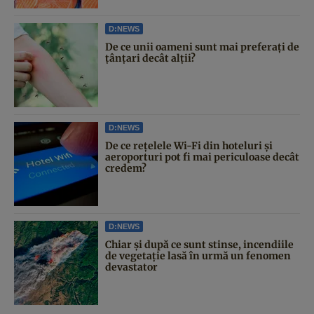
D:NEWS
De ce unii oameni sunt mai preferați de
țânțari decât alții?
D:NEWS
De ce rețelele Wi-Fi din hoteluri și
aeroporturi pot fi mai periculoase decât
credem?
D:NEWS
Chiar și după ce sunt stinse, incendiile
de vegetație lasă în urmă un fenomen
devastator