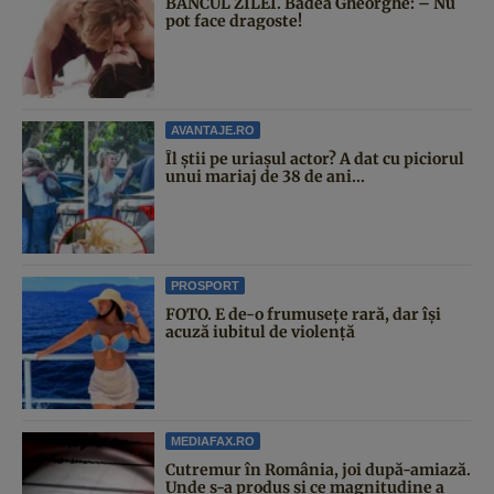
BANCUL ZILEI. Badea Gheorghe: – Nu
pot face dragoste!
AVANTAJE.RO
Îl știi pe uriașul actor? A dat cu piciorul
unui mariaj de 38 de ani...
PROSPORT
FOTO. E de-o frumusețe rară, dar își
acuză iubitul de violență
MEDIAFAX.RO
Cutremur în România, joi după-amiază.
Unde s-a produs și ce magnitudine a