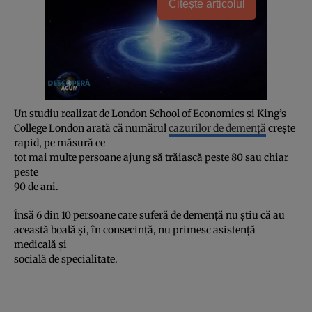
Citește articolul
Un studiu realizat de London School of Economics şi King’s
College London arată că numărul
cazurilor de demenţă
creşte
rapid, pe măsură ce
tot mai multe persoane ajung să trăiască peste 80 sau chiar
peste
90 de ani.
Însă 6 din 10 persoane care suferă de demenţă nu ştiu că au
această boală şi, în consecinţă, nu primesc asistenţă
medicală şi
socială de specialitate.