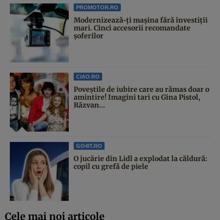
PROMOTOR.RO
Modernizează-ți mașina fără investiții
mari. Cinci accesorii recomandate
șoferilor
CIAO.RO
Poveştile de iubire care au rămas doar o
amintire! Imagini tari cu Gina Pistol,
Răzvan...
GO4IT.RO
O jucărie din Lidl a explodat la căldură:
copil cu grefă de piele
Cele mai noi articole