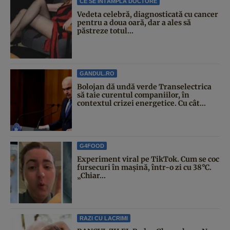
CE SE ÎNTÂMPLĂ DOCTORE
Vedeta celebră, diagnosticată cu cancer
pentru a doua oară, dar a ales să
păstreze totul...
GANDUL.RO
Bolojan dă undă verde Transelectrica
să taie curentul companiilor, în
contextul crizei energetice. Cu cât...
G4FOOD
Experiment viral pe TikTok. Cum se coc
fursecuri în mașină, într-o zi cu 38°C.
„Chiar...
RAZI CU LACRIMI