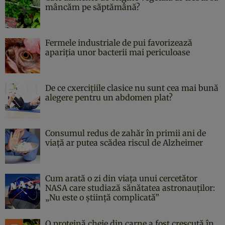
mâncăm pe săptămână?
Fermele industriale de pui favorizează
apariția unor bacterii mai periculoase
De ce cxercițiile clasice nu sunt cea mai bună
alegere pentru un abdomen plat?
Consumul redus de zahăr în primii ani de
viață ar putea scădea riscul de Alzheimer
Cum arată o zi din viața unui cercetător
NASA care studiază sănătatea astronauților:
„Nu este o știință complicată”
O proteină cheie din carne a fost crescută în