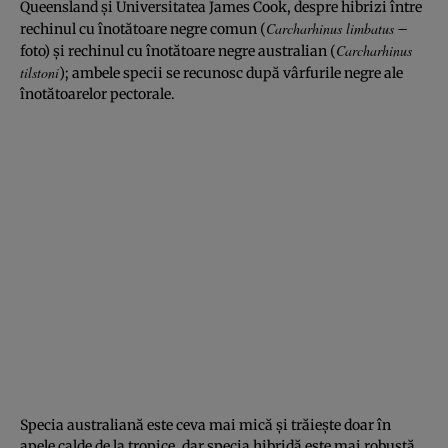
Queensland şi Universitatea James Cook, despre hibrizi între
Carcharhinus limbatus
rechinul cu înotătoare negre comun (
–
Carcharhinus
foto) şi rechinul cu înotătoare negre australian (
tilstoni
); ambele specii se recunosc după vârfurile negre ale
înotătoarelor pectorale.
Specia australiană este ceva mai mică şi trăieşte doar în
apele calde de la tropice, dar specia hibridă este mai robustă