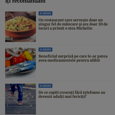
Iți recomandăm
D:NEWS
Un restaurant care servește doar un
singur fel de mâncare și are doar 20 de
locuri a primit o stea Michelin
D:NEWS
Beneficiul surpriză pe care le-ar putea
avea medicamentele pentru slăbit
D:NEWS
De ce copiii crescuți fără telefoane au
devenit adulți mai fericiți?