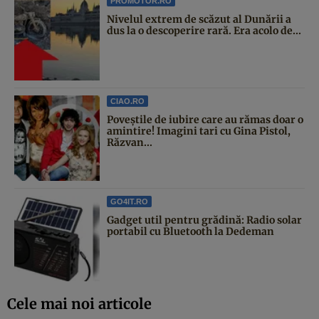
PROMOTOR.RO
Nivelul extrem de scăzut al Dunării a
dus la o descoperire rară. Era acolo de...
CIAO.RO
Poveştile de iubire care au rămas doar o
amintire! Imagini tari cu Gina Pistol,
Răzvan...
GO4IT.RO
Gadget util pentru grădină: Radio solar
portabil cu Bluetooth la Dedeman
Cele mai noi articole