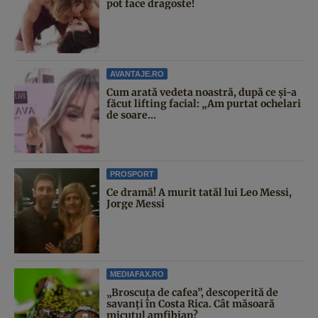
pot face dragoste!
AVANTAJE.RO
Cum arată vedeta noastră, după ce și-a
făcut lifting facial: „Am purtat ochelari
de soare...
PROSPORT
Ce dramă! A murit tatăl lui Leo Messi,
Jorge Messi
MEDIAFAX.RO
„Broscuța de cafea”, descoperită de
savanți în Costa Rica. Cât măsoară
micuțul amfibian?