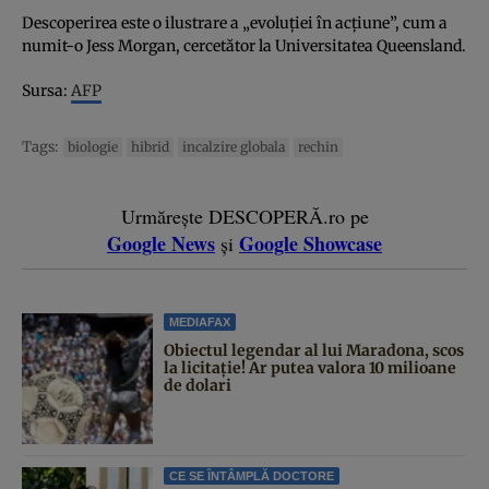
Descoperirea este o ilustrare a „evoluţiei în acţiune”, cum a
numit-o Jess Morgan, cercetător la Universitatea Queensland.
Sursa:
AFP
Tags:
biologie
hibrid
incalzire globala
rechin
Urmărește DESCOPERĂ.ro pe
Google News
Google Showcase
și
MEDIAFAX
Obiectul legendar al lui Maradona, scos
la licitație! Ar putea valora 10 milioane
de dolari
CE SE ÎNTÂMPLĂ DOCTORE