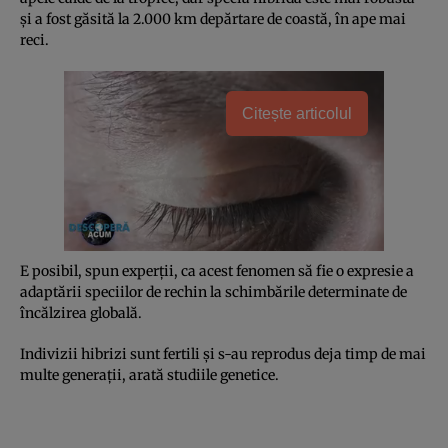
şi a fost găsită la 2.000 km depărtare de coastă, în ape mai
reci.
Citește articolul
E posibil, spun experţii, ca acest fenomen să fie o expresie a
adaptării speciilor de rechin la schimbările determinate de
încălzirea globală.
Indivizii hibrizi sunt fertili şi s-au reprodus deja timp de mai
multe generaţii, arată studiile genetice.