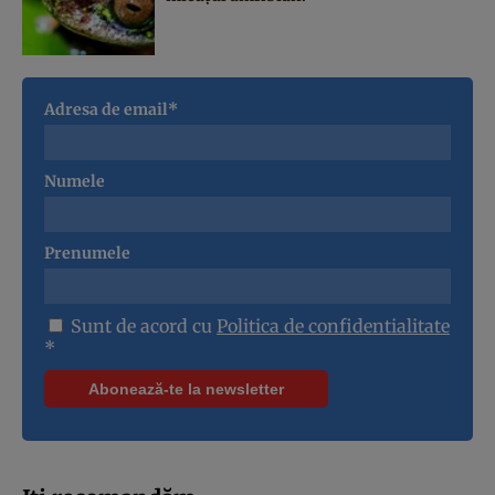
Adresa de email*
Numele
Prenumele
Sunt de acord cu
Politica de confidentialitate
*