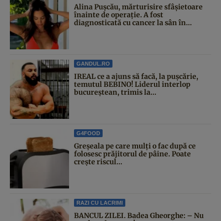
Alina Pușcău, mărturisire sfâșietoare
înainte de operație. A fost
diagnosticată cu cancer la sân în...
GANDUL.RO
IREAL ce a ajuns să facă, la pușcărie,
temutul BEBINO! Liderul interlop
bucureștean, trimis la...
G4FOOD
Greșeala pe care mulți o fac după ce
folosesc prăjitorul de pâine. Poate
crește riscul...
RAZI CU LACRIMI
BANCUL ZILEI. Badea Gheorghe: – Nu