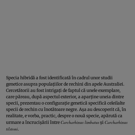
Specia hibridă a fost identificată în cadrul unor studii
genetice asupra populaţiilor de rechini din apele Australiei.
Cercetătorii au fost intrigaţi de faptul că unele exemplare,
care păreau, după aspectul exterior, a aparţine uneia dintre
specii, prezentau o configuraţie genetică specifică celeilalte
specii de rechin cu înotătoare negre. Aşa au descoperit că, în
realitate, e vorba, practic, despre o nouă specie, apărută ca
Carcharhinus limbatus
Carcharhinus
urmare a încrucişării între
şi
tilstoni
.