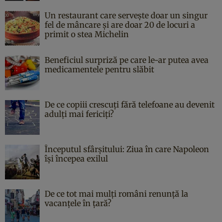
Un restaurant care servește doar un singur
fel de mâncare și are doar 20 de locuri a
primit o stea Michelin
Beneficiul surpriză pe care le-ar putea avea
medicamentele pentru slăbit
De ce copiii crescuți fără telefoane au devenit
adulți mai fericiți?
Începutul sfârşitului: Ziua în care Napoleon
îşi începea exilul
De ce tot mai mulți români renunță la
vacanțele în țară?