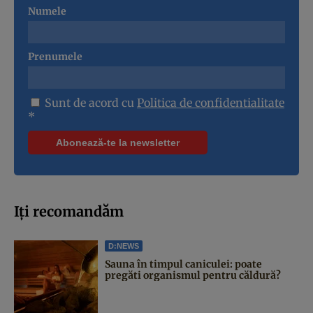
Numele
Prenumele
Sunt de acord cu
Politica de confidentialitate
*
Iți recomandăm
D:NEWS
Sauna în timpul caniculei: poate
pregăti organismul pentru căldură?