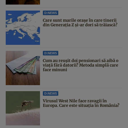
D:NEWS
Care sunt marile orașe în care tinerii
din Generația Z și-ar dori să trăiască?
D:NEWS
Cum au reușit doi pensionari să aibă o
viață fără datorii? Metoda simplă care
face minuni
D:NEWS
Virusul West Nile face ravagii în
Europa. Care este situația în România?