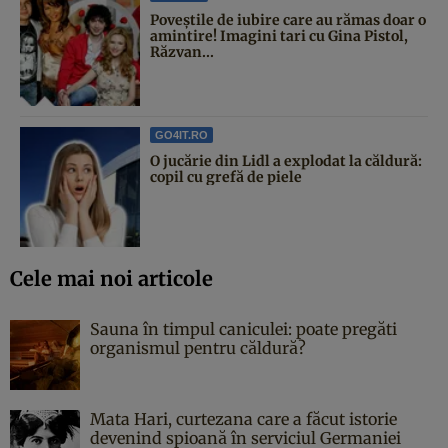
Poveştile de iubire care au rămas doar o
amintire! Imagini tari cu Gina Pistol,
Răzvan...
GO4IT.RO
O jucărie din Lidl a explodat la căldură:
copil cu grefă de piele
Cele mai noi articole
Sauna în timpul caniculei: poate pregăti
organismul pentru căldură?
Mata Hari, curtezana care a făcut istorie
devenind spioană în serviciul Germaniei