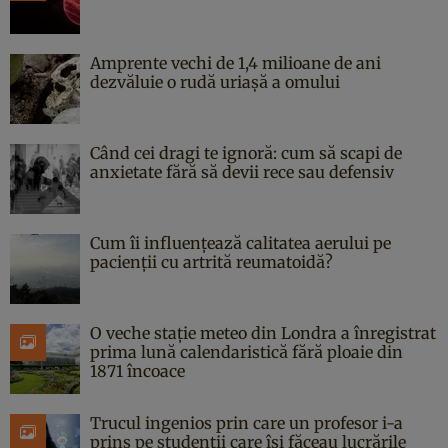
Amprente vechi de 1,4 milioane de ani
dezvăluie o rudă uriașă a omului
Când cei dragi te ignoră: cum să scapi de
anxietate fără să devii rece sau defensiv
Cum îi influențează calitatea aerului pe
pacienții cu artrită reumatoidă?
O veche stație meteo din Londra a înregistrat
prima lună calendaristică fără ploaie din
1871 încoace
Trucul ingenios prin care un profesor i-a
prins pe studenții care își făceau lucrările