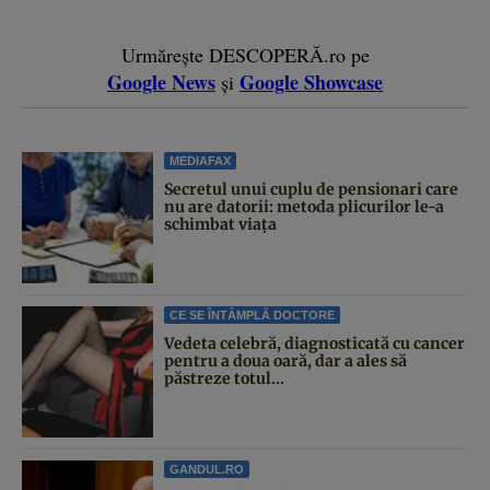
Urmărește DESCOPERĂ.ro pe
Google News
Google Showcase
și
MEDIAFAX
Secretul unui cuplu de pensionari care
nu are datorii: metoda plicurilor le-a
schimbat viața
CE SE ÎNTÂMPLĂ DOCTORE
Vedeta celebră, diagnosticată cu cancer
pentru a doua oară, dar a ales să
păstreze totul...
GANDUL.RO