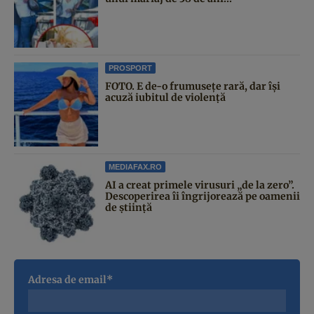
PROSPORT
FOTO. E de-o frumusețe rară, dar își
acuză iubitul de violență
MEDIAFAX.RO
AI a creat primele virusuri „de la zero”.
Descoperirea îi îngrijorează pe oamenii
de știință
Adresa de email*