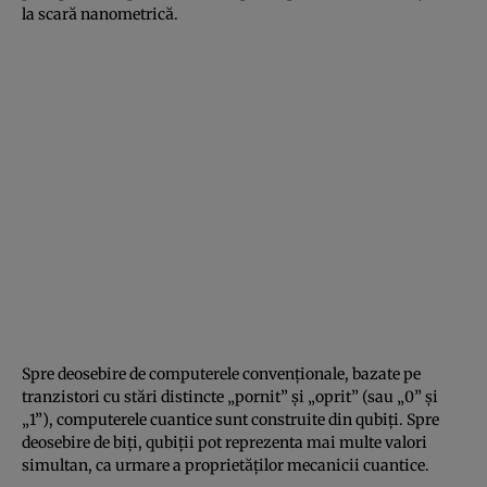
la scară nanometrică.
Spre deosebire de computerele convenţionale, bazate pe
tranzistori cu stări distincte „pornit” şi „oprit” (sau „0” şi
„1”), computerele cuantice sunt construite din qubiţi. Spre
deosebire de biţi, qubiţii pot reprezenta mai multe valori
simultan, ca urmare a proprietăţilor mecanicii cuantice.