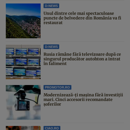
D:NEWS
Unul dintre cele mai spectaculoase
puncte de belvedere din România va fi
restaurat
D:NEWS
Rusia rămâne fără televizoare după ce
singurul producător autohton a intrat
în faliment
PROMOTOR.RO
Modernizează-ți mașina fără investiții
mari. Cinci accesorii recomandate
șoferilor
CIAO.RO