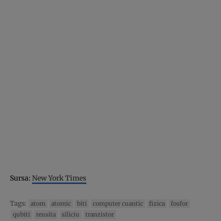
Sursa:
New York Times
Tags:
atom
atomic
biti
computer cuantic
fizica
fosfor
qubiti
reusita
siliciu
tranzistor