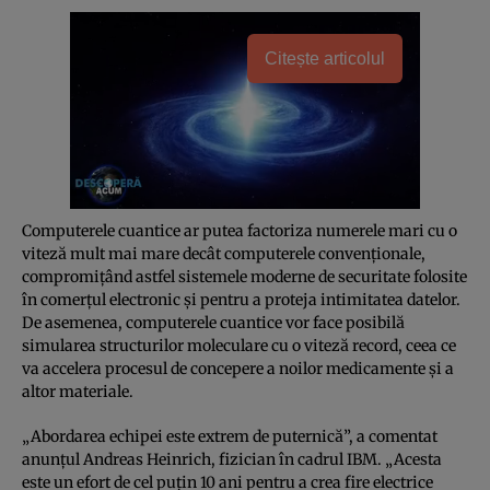
Citește articolul
Computerele cuantice ar putea factoriza numerele mari cu o
viteză mult mai mare decât computerele convenţionale,
compromiţând astfel sistemele moderne de securitate folosite
în comerţul electronic şi pentru a proteja intimitatea datelor.
De asemenea, computerele cuantice vor face posibilă
simularea structurilor moleculare cu o viteză record, ceea ce
va accelera procesul de concepere a noilor medicamente şi a
altor materiale.
„Abordarea echipei este extrem de puternică”, a comentat
anunţul Andreas Heinrich, fizician în cadrul IBM. „Acesta
este un efort de cel puţin 10 ani pentru a crea fire electrice