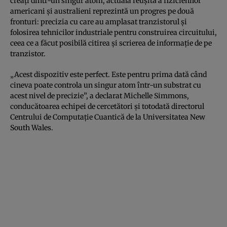
creaţi dintr-un singur atom, actuala reuşită a fizicienilor
americani şi australieni reprezintă un progres pe două
fronturi: precizia cu care au amplasat tranzistorul şi
folosirea tehnicilor industriale pentru construirea circuitului,
ceea ce a făcut posibilă citirea şi scrierea de informaţie de pe
tranzistor.
„Acest dispozitiv este perfect. Este pentru prima dată când
cineva poate controla un singur atom într-un substrat cu
acest nivel de precizie”, a declarat Michelle Simmons,
conducătoarea echipei de cercetători şi totodată directorul
Centrului de Computaţie Cuantică de la Universitatea New
South Wales.