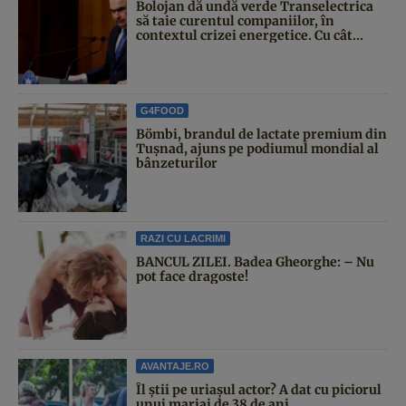
Bolojan dă undă verde Transelectrica
să taie curentul companiilor, în
contextul crizei energetice. Cu cât...
G4FOOD
Bömbi, brandul de lactate premium din
Tușnad, ajuns pe podiumul mondial al
bânzeturilor
RAZI CU LACRIMI
BANCUL ZILEI. Badea Gheorghe: – Nu
pot face dragoste!
AVANTAJE.RO
Îl știi pe uriașul actor? A dat cu piciorul
unui mariaj de 38 de ani...