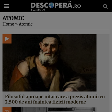
ATOMIC
Home
»
Atomic
Filosoful aproape uitat care a prezis atomii cu
2.500 de ani înaintea fizicii moderne