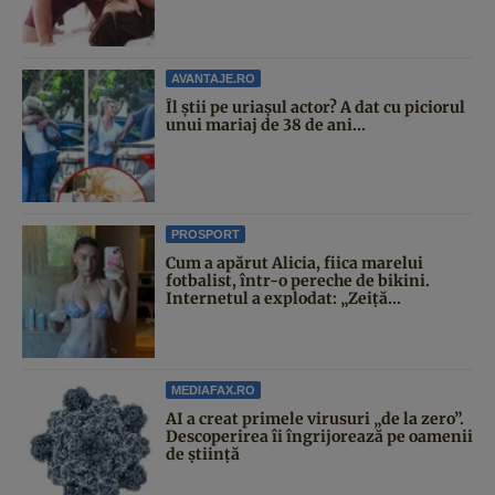
AVANTAJE.RO
Îl știi pe uriașul actor? A dat cu piciorul
unui mariaj de 38 de ani...
PROSPORT
Cum a apărut Alicia, fiica marelui
fotbalist, într-o pereche de bikini.
Internetul a explodat: „Zeiță...
MEDIAFAX.RO
AI a creat primele virusuri „de la zero”.
Descoperirea îi îngrijorează pe oamenii
de știință