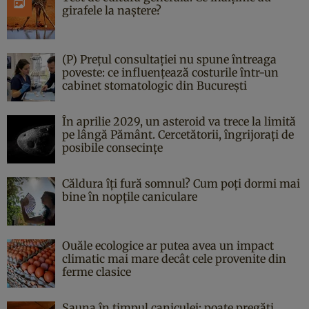
girafele la naștere?
(P) Prețul consultației nu spune întreaga
poveste: ce influențează costurile într-un
cabinet stomatologic din București
În aprilie 2029, un asteroid va trece la limită
pe lângă Pământ. Cercetătorii, îngrijorați de
posibile consecințe
Căldura îți fură somnul? Cum poți dormi mai
bine în nopțile caniculare
Ouăle ecologice ar putea avea un impact
climatic mai mare decât cele provenite din
ferme clasice
Sauna în timpul caniculei: poate pregăti