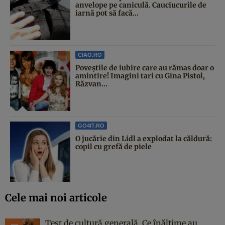
anvelope pe caniculă. Cauciucurile de
iarnă pot să facă...
CIAO.RO
Poveştile de iubire care au rămas doar o
amintire! Imagini tari cu Gina Pistol,
Răzvan...
GO4IT.RO
O jucărie din Lidl a explodat la căldură:
copil cu grefă de piele
Cele mai noi articole
Test de cultură generală. Ce înălțime au