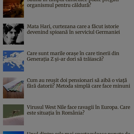
organismul pentru căldură?
Mata Hari, curtezana care a făcut istorie
devenind spioană în serviciul Germaniei
Care sunt marile orașe în care tinerii din
Generația Z și-ar dori să trăiască?
Cum au reușit doi pensionari să aibă o viață
fără datorii? Metoda simplă care face minuni
Virusul West Nile face ravagii în Europa. Care
este situația în România?
Unul dintre cele mai spectaculoase puncte de