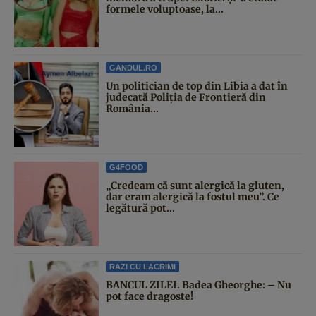
formele voluptoase, la...
GANDUL.RO
Un politician de top din Libia a dat în
judecată Poliția de Frontieră din
România...
G4FOOD
„Credeam că sunt alergică la gluten,
dar eram alergică la fostul meu”. Ce
legătură pot...
RAZI CU LACRIMI
BANCUL ZILEI. Badea Gheorghe: – Nu
pot face dragoste!