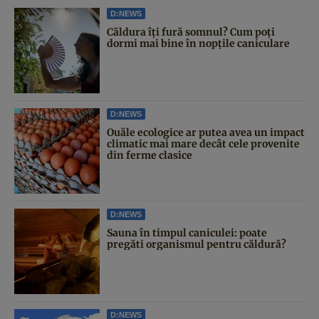
D:NEWS
Căldura îți fură somnul? Cum poți
dormi mai bine în nopțile caniculare
D:NEWS
Ouăle ecologice ar putea avea un impact
climatic mai mare decât cele provenite
din ferme clasice
D:NEWS
Sauna în timpul caniculei: poate
pregăti organismul pentru căldură?
D:NEWS