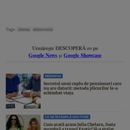
Tags:
chimia
delincventa
Urmărește DESCOPERĂ.ro pe
Google News
Google Showcase
și
MEDIAFAX
Secretul unui cuplu de pensionari care
nu are datorii: metoda plicurilor le-a
schimbat viața
CE SE ÎNTÂMPLĂ DOCTORE
Cum arată acum Julia Chelaru, fosta
membră a trupei Exotic! Și-a etalat