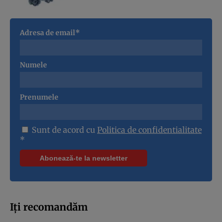
Adresa de email*
Numele
Prenumele
Sunt de acord cu
Politica de confidentialitate
*
Iți recomandăm