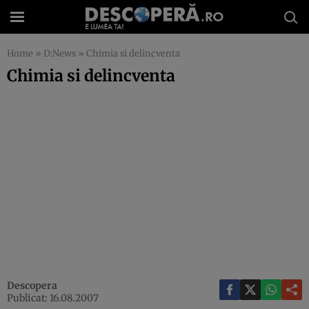
Home
»
D:News
»
Chimia si delincventa
Chimia si delincventa
Descopera
Publicat: 16.08.2007