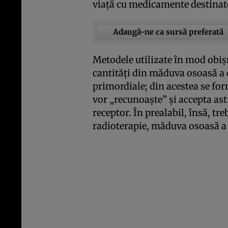
viaţă cu medicamente destinate
Adaugă-ne ca sursă preferată
Metodele utilizate în mod obiş
cantităţi din măduva osoasă a 
primordiale; din acestea se fo
vor „recunoaşte” şi accepta ast
receptor. În prealabil, însă, tr
radioterapie, măduva osoasă a 