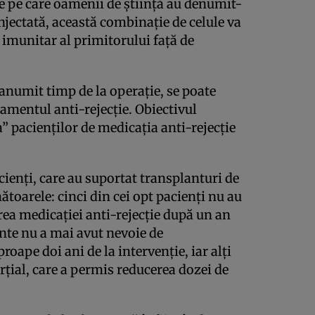
ie pe care oamenii de ştiinţă au denumit-
njectată, această combinaţie de celule va
imunitar al primitorului faţă de
anumit timp de la operaţie, se poate
tamentul anti-rejecţie. Obiectivul
a” pacienţilor de medicaţia anti-rejecţie
cienţi, care au suportat transplanturi de
ătoarele: cinci din cei opt pacienţi nu au
ea medicaţiei anti-rejecţie după un an
ente nu a mai avut nevoie de
oape doi ani de la intervenţie, iar alţi
ţial, care a permis reducerea dozei de