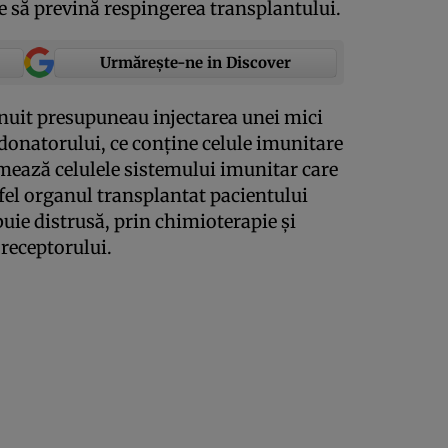
 să prevină respingerea transplantului.
Urmărește-ne in Discover
nuit presupuneau injectarea unei mici
donatorului, ce conţine celule imunitare
rmează celulele sistemului imunitar care
fel organul transplantat pacientului
ebuie distrusă, prin chimioterapie şi
receptorului.