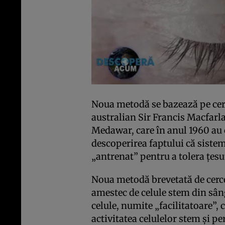
Noua metodă se bazează pe cer
australian Sir Francis Macfarl
Medawar, care în anul 1960 au
descoperirea faptului că sistem
„antrenat” pentru a tolera ţesut
Noua metodă brevetată de cerce
amestec de celule stem din sâng
celule, numite „facilitatoare”,
activitatea celulelor stem şi p