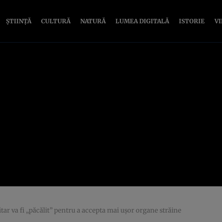
ȘTIINȚĂ
CULTURĂ
NATURĂ
LUMEA DIGITALĂ
ISTORIE
V
tar va fi „păcălit” pentru a accepta mai uşor organe străine