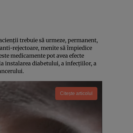
pacienţii trebuie să urmeze, permanent,
nti-rejectoare, menite să împiedice
este medicamente pot avea efecte
 instalarea diabetului, a infecţiilor, a
ancerului.
Citește articolul