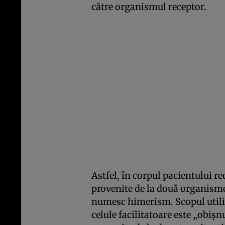
către organismul receptor.
Astfel, în corpul pacientului re
provenite de la două organisme d
numesc himerism. Scopul utiliz
celule facilitatoare este „obiş