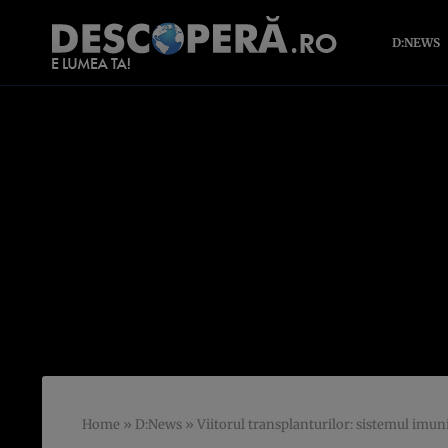
D:NEWS
Home
»
D:News
»
Viitorul transplanturilor: sistemul imuni