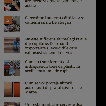
are efecte vizibile la oamenii de
astăzi
Cercetătorii au creat câini la care
oamenii să nu fie alergici
Nu este suficient să înțelegi rănile
din copilărie. De ce sunt
importante și exercițiile care
calmează sistemul nervos
Cum au transformat doi
antreprenori tone de plastic în
școli pentru mii de copii
Cum se vor proteja viitorii
astronauți de praful toxic de pe
Marte?
Un restaurant care servește doar