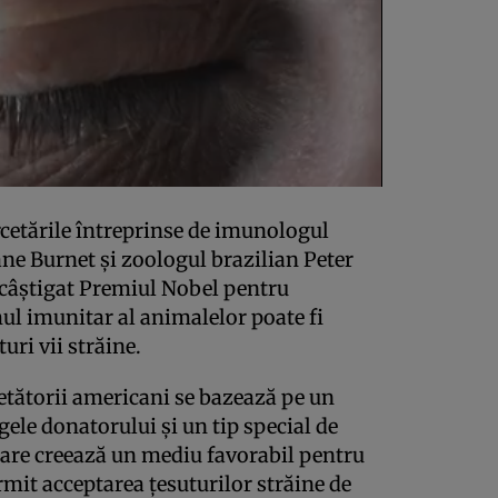
cetările întreprinse de imunologul
ane Burnet şi zoologul brazilian Peter
 câştigat Premiul Nobel pentru
ul imunitar al animalelor poate fi
uri vii străine.
tătorii americani se bazează pe un
ele donatorului şi un tip special de
 care creează un mediu favorabil pentru
ermit acceptarea ţesuturilor străine de