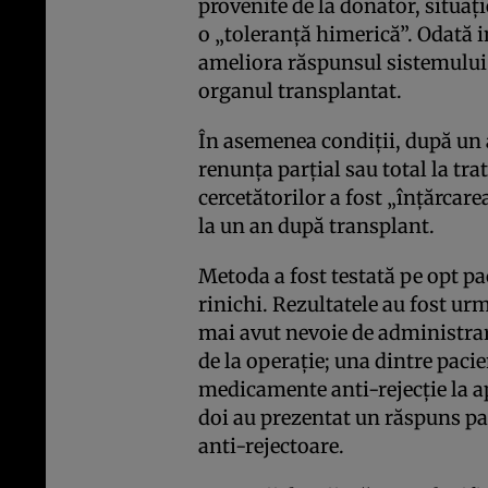
provenite de la donator, situaţ
o „toleranţă himerică”. Odată i
ameliora răspunsul sistemului 
organul transplantat.
În asemenea condiţii, după un 
renunţa parţial sau total la tra
cercetătorilor a fost „înţărcare
la un an după transplant.
Metoda a fost testată pe opt pa
rinichi. Rezultatele au fost urm
mai avut nevoie de administrar
de la operaţie; una dintre paci
medicamente anti-rejecţie la apr
doi au prezentat un răspuns par
anti-rejectoare.