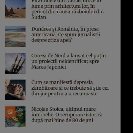
Piramidele din Meroe, unice în
lume prin arhitectura lor, în
pericol din cauza războiului din
Sudan
Dunărea și România, în presa
americană. Ce spun jurnaliștii
despre criza apei?
Coreea de Nord a lansat cel puțin
un proiectil neidentificat spre
Marea Japoniei
Cum se manifestă depresia
zâmbitoare și ce trebuie să știe cei
din jur pentru a o recunoaște
Nicolae Stoica, ultimul mare
interbelic. O recuperare istorică
după mai bine de 80 de ani