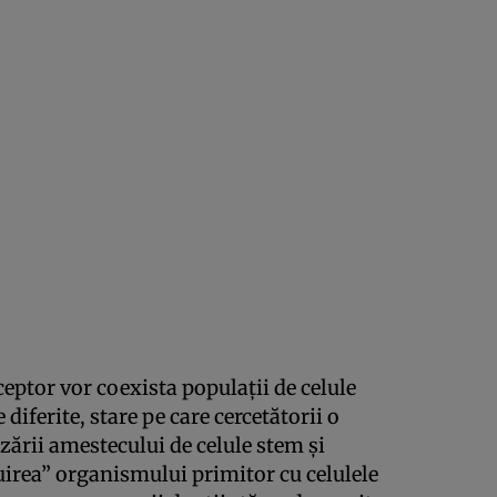
ceptor vor coexista populaţii de celule
iferite, stare pe care cercetătorii o
ării amestecului de celule stem şi
nuirea” organismului primitor cu celulele