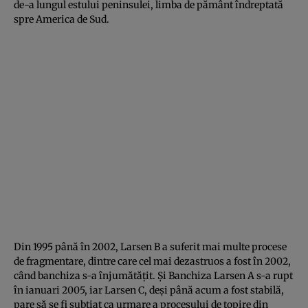
de-a lungul estului peninsulei, limba de pământ îndreptată
spre America de Sud.
Din 1995 până în 2002, Larsen B a suferit mai multe procese
de fragmentare, dintre care cel mai dezastruos a fost în 2002,
când banchiza s-a înjumătăţit. Şi Banchiza Larsen A s-a rupt
în ianuari 2005, iar Larsen C, deşi până acum a fost stabilă,
pare să se fi subţiat ca urmare a procesului de topire din