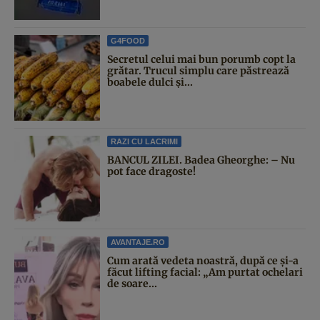
G4FOOD
Secretul celui mai bun porumb copt la
grătar. Trucul simplu care păstrează
boabele dulci și...
RAZI CU LACRIMI
BANCUL ZILEI. Badea Gheorghe: – Nu
pot face dragoste!
AVANTAJE.RO
Cum arată vedeta noastră, după ce și-a
făcut lifting facial: „Am purtat ochelari
de soare...