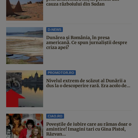
cauza războiului din Sudan
D:NEWS
Dunărea și România, în presa
americană. Ce spun jurnaliștii despre
criza apei?
PROMOTOR.RO
Nivelul extrem de scăzut al Dunării a
dus la o descoperire rară. Era acolo de...
CIAO.RO
Poveştile de iubire care au rămas doar o
amintire! Imagini tari cu Gina Pistol,
Răzvan...