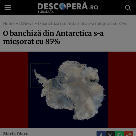
Home
»
D:News
»
O banchiză din Antarctica s-a micşorat cu 85%
O banchiză din Antarctica s-a
micşorat cu 85%
Maria Olaru