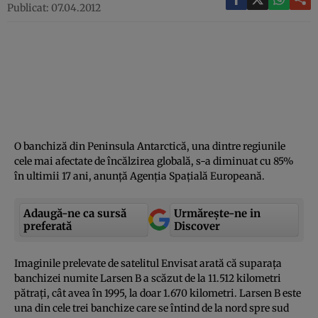
Publicat: 07.04.2012
O banchiză din Peninsula Antarctică, una dintre regiunile
cele mai afectate de încălzirea globală, s-a diminuat cu 85%
în ultimii 17 ani, anunţă Agenţia Spaţială Europeană.
Adaugă-ne ca sursă
Urmărește-ne in
preferată
Discover
Imaginile prelevate de satelitul Envisat arată că suparaţa
banchizei numite Larsen B a scăzut de la 11.512 kilometri
pătraţi, cât avea în 1995, la doar 1.670 kilometri. Larsen B este
una din cele trei banchize care se întind de la nord spre sud