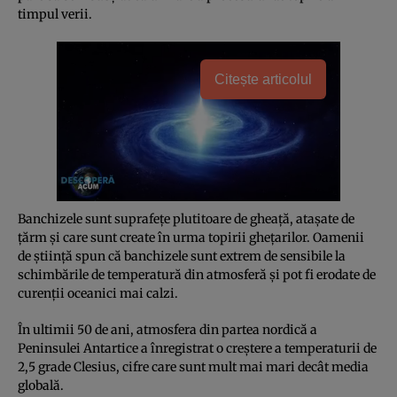
timpul verii.
Citește articolul
Banchizele sunt suprafeţe plutitoare de gheaţă, ataşate de
ţărm şi care sunt create în urma topirii gheţarilor. Oamenii
de ştiinţă spun că banchizele sunt extrem de sensibile la
schimbările de temperatură din atmosferă şi pot fi erodate de
curenţii oceanici mai calzi.
În ultimii 50 de ani, atmosfera din partea nordică a
Peninsulei Antartice a înregistrat o creştere a temperaturii de
2,5 grade Clesius, cifre care sunt mult mai mari decât media
globală.