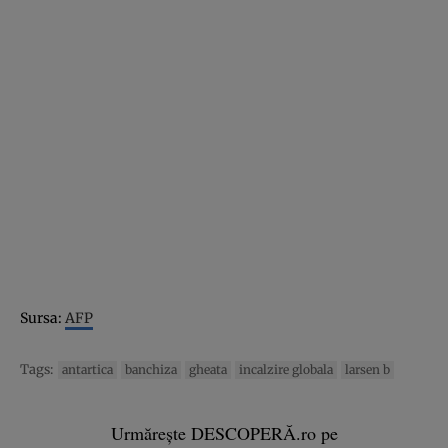
Sursa:
AFP
Tags:
antartica
banchiza
gheata
incalzire globala
larsen b
Urmărește DESCOPERĂ.ro pe