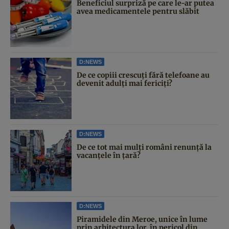
Beneficiul surpriză pe care le-ar putea
avea medicamentele pentru slăbit
D:NEWS
De ce copiii crescuți fără telefoane au
devenit adulți mai fericiți?
D:NEWS
De ce tot mai mulți români renunță la
vacanțele în țară?
D:NEWS
Piramidele din Meroe, unice în lume
prin arhitectura lor, în pericol din