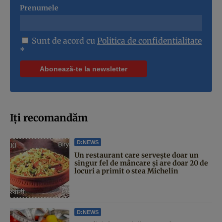
Prenumele
Sunt de acord cu
Politica de confidentialitate
*
Iți recomandăm
D:NEWS
Un restaurant care servește doar un
singur fel de mâncare și are doar 20 de
locuri a primit o stea Michelin
D:NEWS