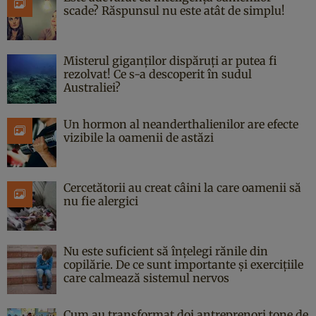
scade? Răspunsul nu este atât de simplu!
Misterul giganților dispăruți ar putea fi
rezolvat! Ce s-a descoperit în sudul
Australiei?
Un hormon al neanderthalienilor are efecte
vizibile la oamenii de astăzi
Cercetătorii au creat câini la care oamenii să
nu fie alergici
Nu este suficient să înțelegi rănile din
copilărie. De ce sunt importante și exercițiile
care calmează sistemul nervos
Cum au transformat doi antreprenori tone de