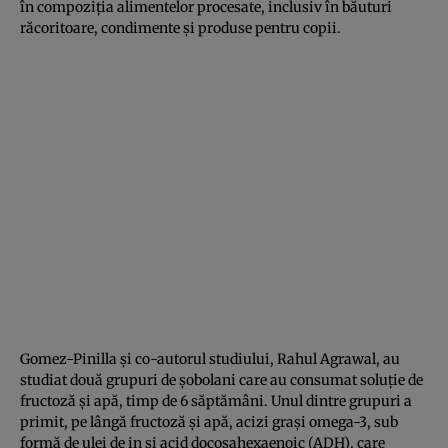
în compoziţia alimentelor procesate, inclusiv în băuturi
răcoritoare, condimente şi produse pentru copii.
Gomez-Pinilla şi co-autorul studiului, Rahul Agrawal, au
studiat două grupuri de şobolani care au consumat soluţie de
fructoză şi apă, timp de 6 săptămâni. Unul dintre grupuri a
primit, pe lângă fructoză şi apă, acizi graşi omega-3, sub
formă de ulei de in şi acid docosahexaenoic (ADH), care