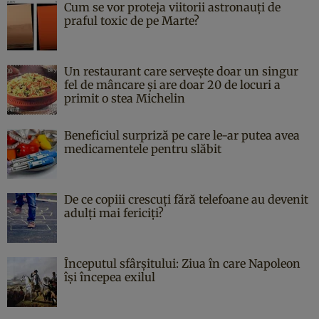
Cum se vor proteja viitorii astronauți de
praful toxic de pe Marte?
Un restaurant care servește doar un singur
fel de mâncare și are doar 20 de locuri a
primit o stea Michelin
Beneficiul surpriză pe care le-ar putea avea
medicamentele pentru slăbit
De ce copiii crescuți fără telefoane au devenit
adulți mai fericiți?
Începutul sfârşitului: Ziua în care Napoleon
îşi începea exilul