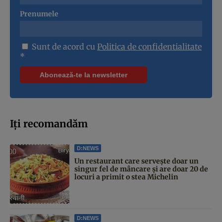
Prenumele
Sunt de acord cu
Politica de confidentialitate
*
Iți recomandăm
D:NEWS
Un restaurant care servește doar un
singur fel de mâncare și are doar 20 de
locuri a primit o stea Michelin
D:NEWS