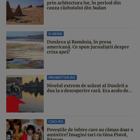
prin arhitectura lor, în pericol din
cauza războiului din Sudan
D:NEWS
Dunărea și România, în presa
americană. Ce spun jurnaliștii despre
criza apei?
PROMOTOR.RO
Nivelul extrem de scăzut al Dunării a
dus la o descoperire rară. Era acolo de...
CIAO.RO
Poveştile de iubire care au rămas doar o
amintire! Imagini tari cu Gina Pistol,
Răzvan...