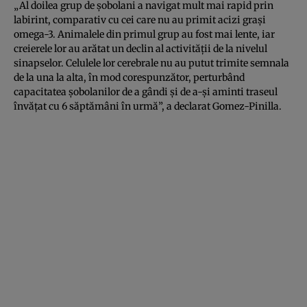
„Al doilea grup de şobolani a navigat mult mai rapid prin
labirint, comparativ cu cei care nu au primit acizi graşi
omega-3. Animalele din primul grup au fost mai lente, iar
creierele lor au arătat un declin al activităţii de la nivelul
sinapselor. Celulele lor cerebrale nu au putut trimite semnala
de la una la alta, în mod corespunzător, perturbând
capacitatea şobolanilor de a gândi şi de a-şi aminti traseul
învăţat cu 6 săptămâni în urmă”, a declarat Gomez-Pinilla.