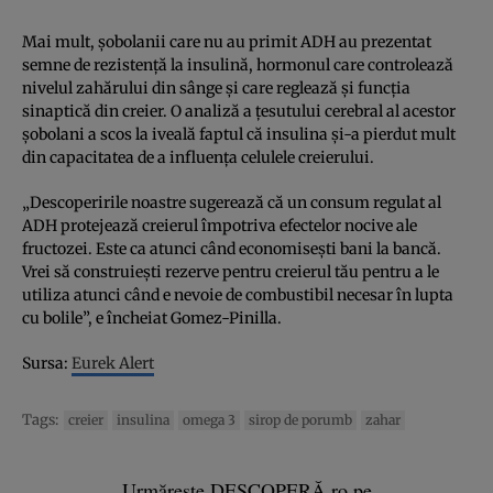
Mai mult, şobolanii care nu au primit ADH au prezentat
semne de rezistenţă la insulină, hormonul care controlează
nivelul zahărului din sânge şi care reglează şi funcţia
sinaptică din creier. O analiză a ţesutului cerebral al acestor
şobolani a scos la iveală faptul că insulina şi-a pierdut mult
din capacitatea de a influenţa celulele creierului.
„Descoperirile noastre sugerează că un consum regulat al
ADH protejează creierul împotriva efectelor nocive ale
fructozei. Este ca atunci când economiseşti bani la bancă.
Vrei să construieşti rezerve pentru creierul tău pentru a le
utiliza atunci când e nevoie de combustibil necesar în lupta
cu bolile”, e încheiat Gomez-Pinilla.
Sursa:
Eurek Alert
Tags:
creier
insulina
omega 3
sirop de porumb
zahar
Urmărește DESCOPERĂ.ro pe