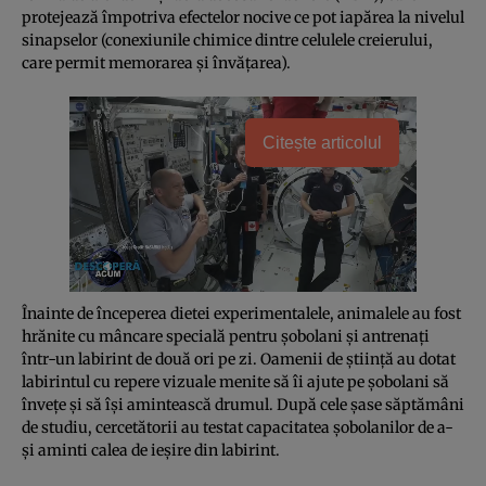
protejează împotriva efectelor nocive ce pot iapărea la nivelul
sinapselor (conexiunile chimice dintre celulele creierului,
care permit memorarea şi învăţarea).
Citește articolul
Înainte de începerea dietei experimentalele, animalele au fost
hrănite cu mâncare specială pentru şobolani şi antrenaţi
într-un labirint de două ori pe zi. Oamenii de ştiinţă au dotat
labirintul cu repere vizuale menite să îi ajute pe şobolani să
înveţe şi să îşi amintească drumul. După cele şase săptămâni
de studiu, cercetătorii au testat capacitatea şobolanilor de a-
şi aminti calea de ieşire din labirint.